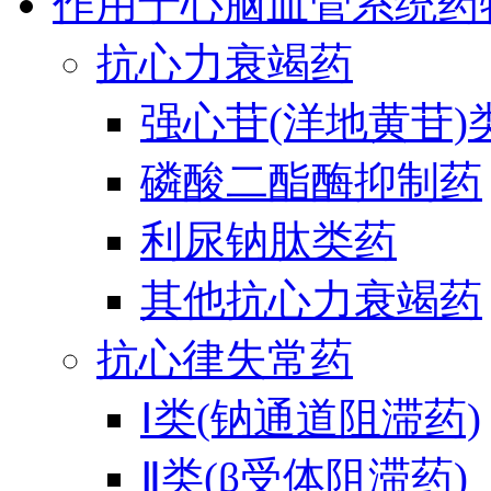
作用于心脑血管系统药
抗心力衰竭药
强心苷(洋地黄苷)
磷酸二酯酶抑制药
利尿钠肽类药
其他抗心力衰竭药
抗心律失常药
Ⅰ类(钠通道阻滞药)
Ⅱ类(β受体阻滞药)