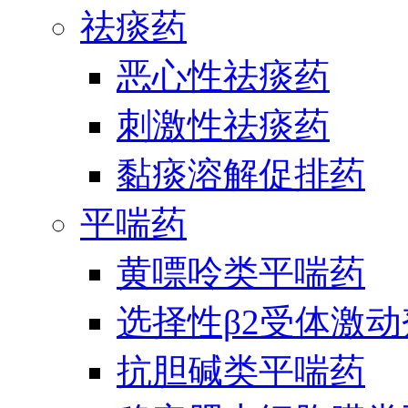
祛痰药
恶心性祛痰药
刺激性祛痰药
黏痰溶解促排药
平喘药
黄嘌呤类平喘药
选择性β2受体激
抗胆碱类平喘药