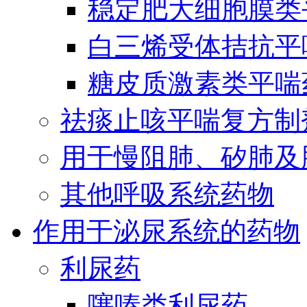
稳定肥大细胞膜类
白三烯受体拮抗平
糖皮质激素类平喘
祛痰止咳平喘复方制
用于慢阻肺、矽肺及
其他呼吸系统药物
作用于泌尿系统的药物
利尿药
噻嗪类利尿药