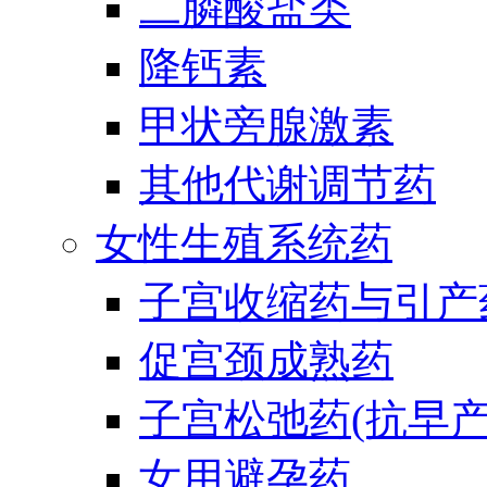
二膦酸盐类
降钙素
甲状旁腺激素
其他代谢调节药
女性生殖系统药
子宫收缩药与引产
促宫颈成熟药
子宫松弛药(抗早产
女用避孕药