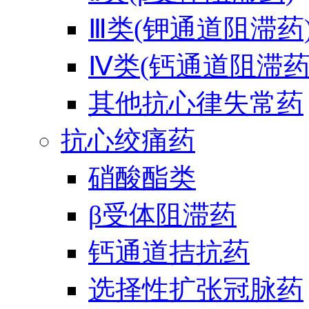
Ⅲ类(钾通道阻滞药
Ⅳ类(钙通道阻滞药
其他抗心律失常药
抗心绞痛药
硝酸酯类
β受体阻滞药
钙通道拮抗药
选择性扩张冠脉药