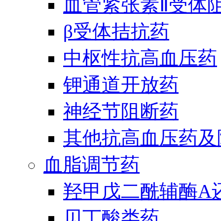
血管紧张素Ⅱ受体
β受体拮抗药
中枢性抗高血压药
钾通道开放药
神经节阻断药
其他抗高血压药及
血脂调节药
羟甲戊二酰辅酶A
贝丁酸类药