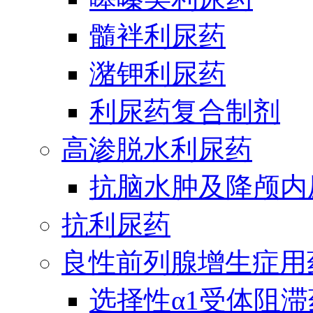
髓袢利尿药
潴钾利尿药
利尿药复合制剂
高渗脱水利尿药
抗脑水肿及降颅内
抗利尿药
良性前列腺增生症用
选择性α1受体阻滞