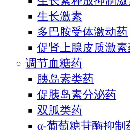
生长素释放抑制激
生长激素
多巴胺受体激动药
促肾上腺皮质激素
调节血糖药
胰岛素类药
促胰岛素分泌药
双胍类药
α-葡萄糖苷酶抑制