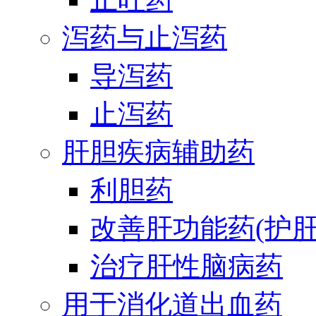
泻药与止泻药
导泻药
止泻药
肝胆疾病辅助药
利胆药
改善肝功能药(护肝
治疗肝性脑病药
用于消化道出血药