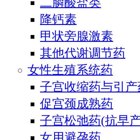
二膦酸盐类
降钙素
甲状旁腺激素
其他代谢调节药
女性生殖系统药
子宫收缩药与引产
促宫颈成熟药
子宫松弛药(抗早产
女用避孕药