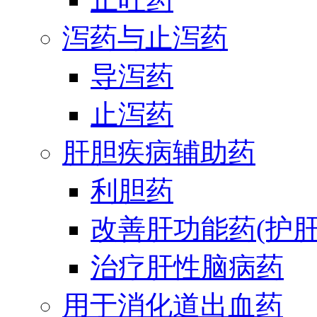
泻药与止泻药
导泻药
止泻药
肝胆疾病辅助药
利胆药
改善肝功能药(护肝
治疗肝性脑病药
用于消化道出血药