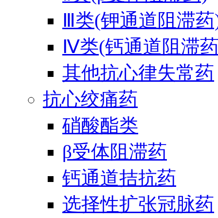
Ⅲ类(钾通道阻滞药
Ⅳ类(钙通道阻滞药
其他抗心律失常药
抗心绞痛药
硝酸酯类
β受体阻滞药
钙通道拮抗药
选择性扩张冠脉药