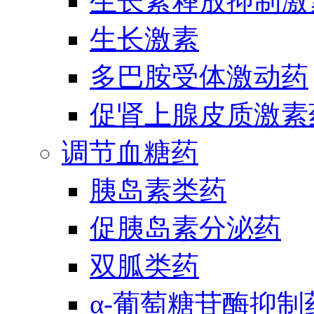
生长素释放抑制激
生长激素
多巴胺受体激动药
促肾上腺皮质激素
调节血糖药
胰岛素类药
促胰岛素分泌药
双胍类药
α-葡萄糖苷酶抑制