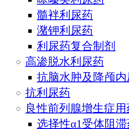
髓袢利尿药
潴钾利尿药
利尿药复合制剂
高渗脱水利尿药
抗脑水肿及降颅内
抗利尿药
良性前列腺增生症用
选择性α1受体阻滞