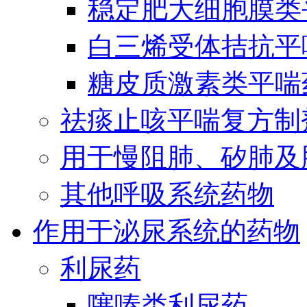
稳定肥大细胞膜类
白三烯受体拮抗平
糖皮质激素类平喘
祛痰止咳平喘复方制
用于慢阻肺、矽肺及
其他呼吸系统药物
作用于泌尿系统的药物
利尿药
噻嗪类利尿药