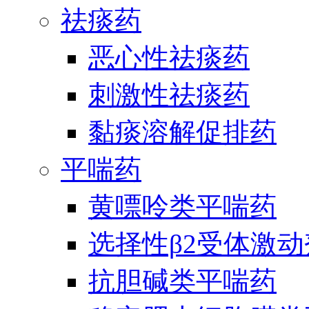
祛痰药
恶心性祛痰药
刺激性祛痰药
黏痰溶解促排药
平喘药
黄嘌呤类平喘药
选择性β2受体激
抗胆碱类平喘药