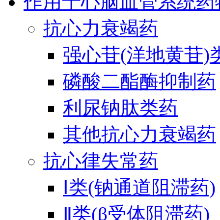
作用于心脑血管系统药
抗心力衰竭药
强心苷(洋地黄苷)
磷酸二酯酶抑制药
利尿钠肽类药
其他抗心力衰竭药
抗心律失常药
Ⅰ类(钠通道阻滞药)
Ⅱ类(β受体阻滞药)