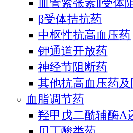
血管紧张素Ⅱ受体
β受体拮抗药
中枢性抗高血压药
钾通道开放药
神经节阻断药
其他抗高血压药及
血脂调节药
羟甲戊二酰辅酶A
贝丁酸类药