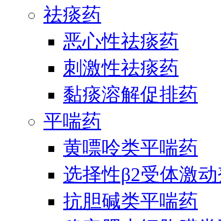
祛痰药
恶心性祛痰药
刺激性祛痰药
黏痰溶解促排药
平喘药
黄嘌呤类平喘药
选择性β2受体激
抗胆碱类平喘药