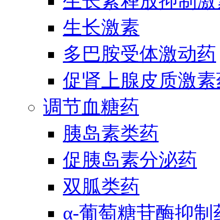
生长素释放抑制激
生长激素
多巴胺受体激动药
促肾上腺皮质激素
调节血糖药
胰岛素类药
促胰岛素分泌药
双胍类药
α-葡萄糖苷酶抑制