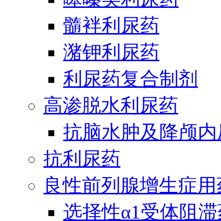
髓袢利尿药
潴钾利尿药
利尿药复合制剂
高渗脱水利尿药
抗脑水肿及降颅内
抗利尿药
良性前列腺增生症用
选择性α1受体阻滞