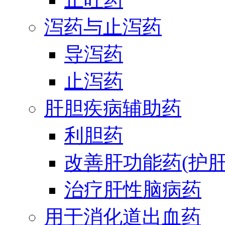
泻药与止泻药
导泻药
止泻药
肝胆疾病辅助药
利胆药
改善肝功能药(护肝
治疗肝性脑病药
用于消化道出血药