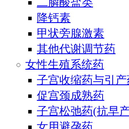
二膦酸盐类
降钙素
甲状旁腺激素
其他代谢调节药
女性生殖系统药
子宫收缩药与引产
促宫颈成熟药
子宫松弛药(抗早产
女用避孕药