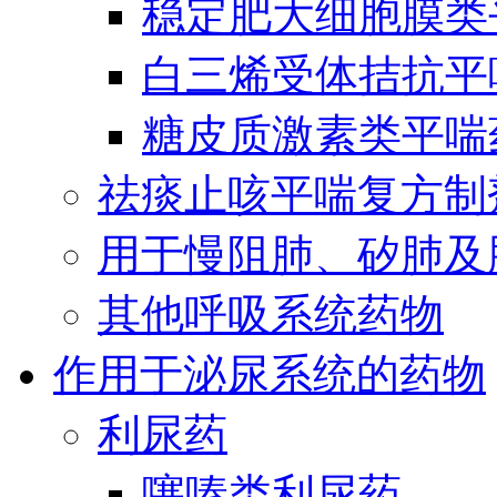
稳定肥大细胞膜类
白三烯受体拮抗平
糖皮质激素类平喘
祛痰止咳平喘复方制
用于慢阻肺、矽肺及
其他呼吸系统药物
作用于泌尿系统的药物
利尿药
噻嗪类利尿药