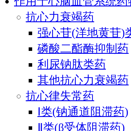
作用于心脑血管系统药
抗心力衰竭药
强心苷(洋地黄苷)
磷酸二酯酶抑制药
利尿钠肽类药
其他抗心力衰竭药
抗心律失常药
Ⅰ类(钠通道阻滞药)
Ⅱ类(β受体阻滞药)