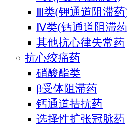
Ⅲ类(钾通道阻滞药
Ⅳ类(钙通道阻滞药
其他抗心律失常药
抗心绞痛药
硝酸酯类
β受体阻滞药
钙通道拮抗药
选择性扩张冠脉药