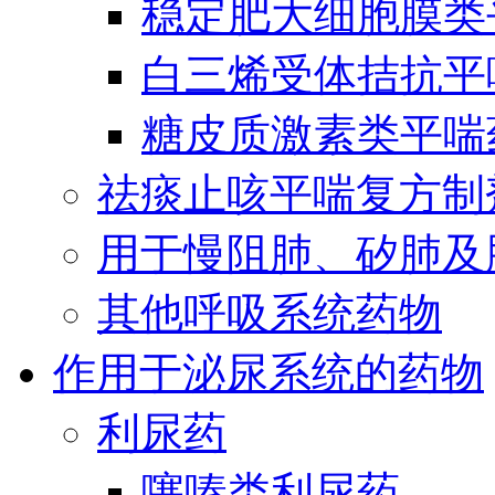
稳定肥大细胞膜类
白三烯受体拮抗平
糖皮质激素类平喘
祛痰止咳平喘复方制
用于慢阻肺、矽肺及
其他呼吸系统药物
作用于泌尿系统的药物
利尿药
噻嗪类利尿药