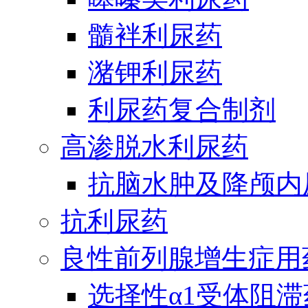
髓袢利尿药
潴钾利尿药
利尿药复合制剂
高渗脱水利尿药
抗脑水肿及降颅内
抗利尿药
良性前列腺增生症用
选择性α1受体阻滞