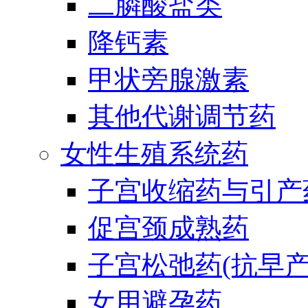
二膦酸盐类
降钙素
甲状旁腺激素
其他代谢调节药
女性生殖系统药
子宫收缩药与引产
促宫颈成熟药
子宫松弛药(抗早产
女用避孕药