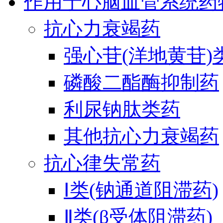
作用于心脑血管系统药
抗心力衰竭药
强心苷(洋地黄苷)
磷酸二酯酶抑制药
利尿钠肽类药
其他抗心力衰竭药
抗心律失常药
Ⅰ类(钠通道阻滞药)
Ⅱ类(β受体阻滞药)