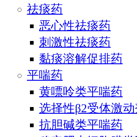
祛痰药
恶心性祛痰药
刺激性祛痰药
黏痰溶解促排药
平喘药
黄嘌呤类平喘药
选择性β2受体激
抗胆碱类平喘药