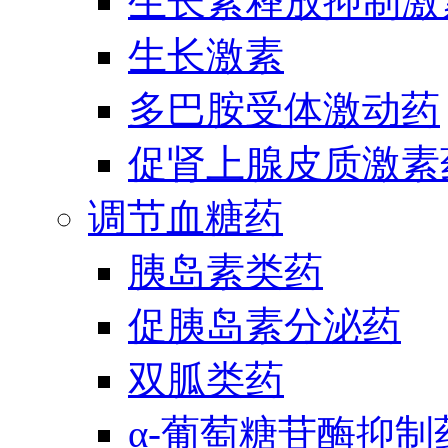
生长素释放抑制激
生长激素
多巴胺受体激动药
促肾上腺皮质激素
调节血糖药
胰岛素类药
促胰岛素分泌药
双胍类药
α-葡萄糖苷酶抑制