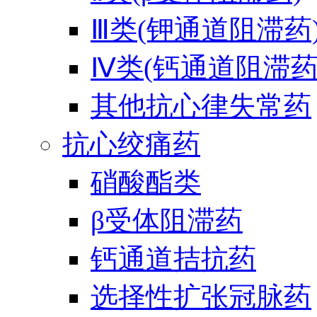
Ⅲ类(钾通道阻滞药
Ⅳ类(钙通道阻滞药
其他抗心律失常药
抗心绞痛药
硝酸酯类
β受体阻滞药
钙通道拮抗药
选择性扩张冠脉药