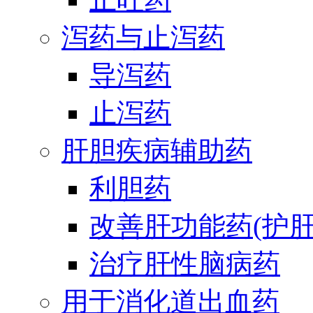
泻药与止泻药
导泻药
止泻药
肝胆疾病辅助药
利胆药
改善肝功能药(护肝
治疗肝性脑病药
用于消化道出血药