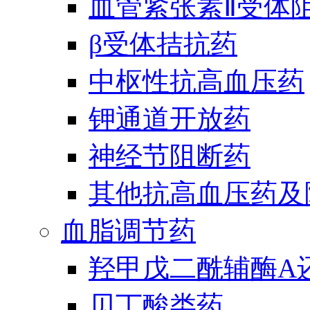
血管紧张素Ⅱ受体
β受体拮抗药
中枢性抗高血压药
钾通道开放药
神经节阻断药
其他抗高血压药及
血脂调节药
羟甲戊二酰辅酶A
贝丁酸类药