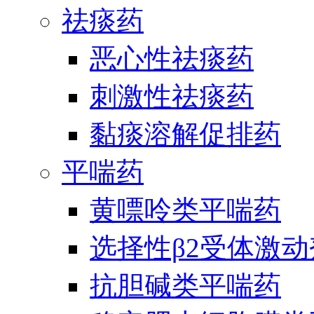
祛痰药
恶心性祛痰药
刺激性祛痰药
黏痰溶解促排药
平喘药
黄嘌呤类平喘药
选择性β2受体激
抗胆碱类平喘药