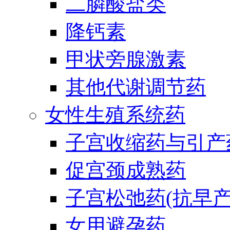
二膦酸盐类
降钙素
甲状旁腺激素
其他代谢调节药
女性生殖系统药
子宫收缩药与引产
促宫颈成熟药
子宫松弛药(抗早产
女用避孕药