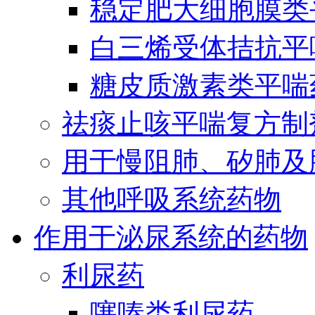
稳定肥大细胞膜类
白三烯受体拮抗平
糖皮质激素类平喘
祛痰止咳平喘复方制
用于慢阻肺、矽肺及
其他呼吸系统药物
作用于泌尿系统的药物
利尿药
噻嗪类利尿药