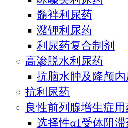
髓袢利尿药
潴钾利尿药
利尿药复合制剂
高渗脱水利尿药
抗脑水肿及降颅内
抗利尿药
良性前列腺增生症用
选择性α1受体阻滞