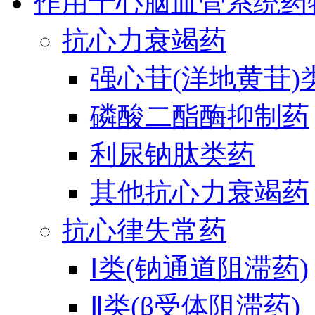
作用于心脑血管系统药
抗心力衰竭药
强心苷(洋地黄苷)
磷酸二酯酶抑制药
利尿钠肽类药
其他抗心力衰竭药
抗心律失常药
Ⅰ类(钠通道阻滞药)
Ⅱ类(β受体阻滞药)