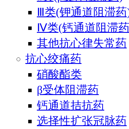
Ⅲ类(钾通道阻滞药
Ⅳ类(钙通道阻滞药
其他抗心律失常药
抗心绞痛药
硝酸酯类
β受体阻滞药
钙通道拮抗药
选择性扩张冠脉药