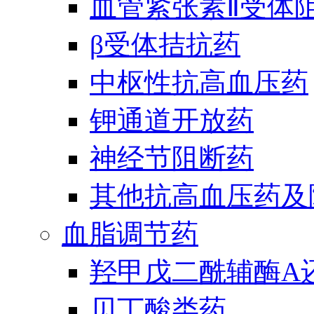
血管紧张素Ⅱ受体
β受体拮抗药
中枢性抗高血压药
钾通道开放药
神经节阻断药
其他抗高血压药及
血脂调节药
羟甲戊二酰辅酶A
贝丁酸类药