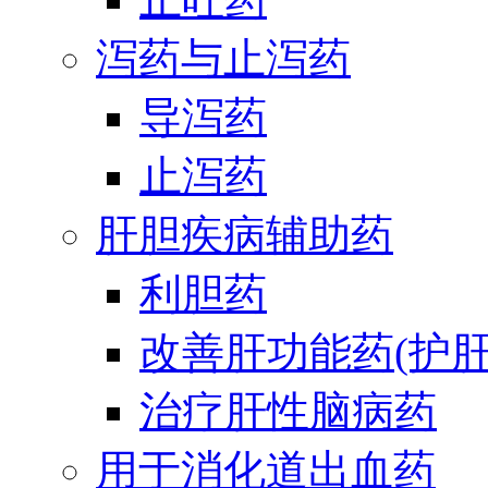
泻药与止泻药
导泻药
止泻药
肝胆疾病辅助药
利胆药
改善肝功能药(护肝
治疗肝性脑病药
用于消化道出血药