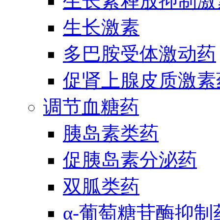
生长素释放抑制激
生长激素
多巴胺受体激动药
促肾上腺皮质激素
调节血糖药
胰岛素类药
促胰岛素分泌药
双胍类药
α-葡萄糖苷酶抑制