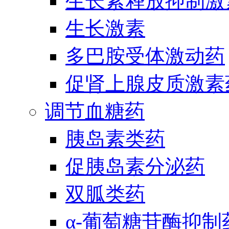
生长素释放抑制激
生长激素
多巴胺受体激动药
促肾上腺皮质激素
调节血糖药
胰岛素类药
促胰岛素分泌药
双胍类药
α-葡萄糖苷酶抑制