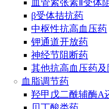
血管紧张素Ⅱ受体
β受体拮抗药
中枢性抗高血压药
钾通道开放药
神经节阻断药
其他抗高血压药及
血脂调节药
羟甲戊二酰辅酶A
贝丁酸类药