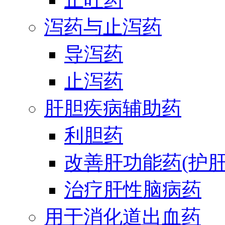
泻药与止泻药
导泻药
止泻药
肝胆疾病辅助药
利胆药
改善肝功能药(护肝
治疗肝性脑病药
用于消化道出血药