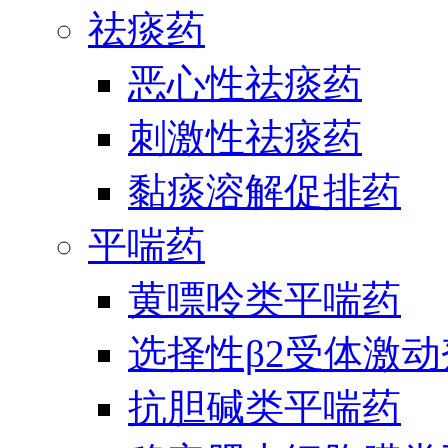
祛痰药
恶心性祛痰药
刺激性祛痰药
黏痰溶解促排药
平喘药
黄嘌呤类平喘药
选择性β2受体激
抗胆碱类平喘药