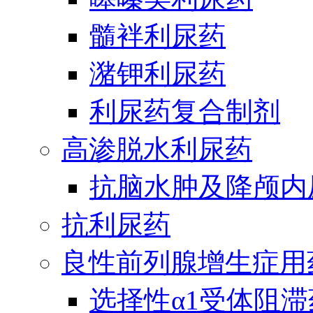
髓袢利尿药
潴钾利尿药
利尿药复合制剂
高渗脱水利尿药
抗脑水肿及降颅内
抗利尿药
良性前列腺增生症用
选择性α1受体阻滞