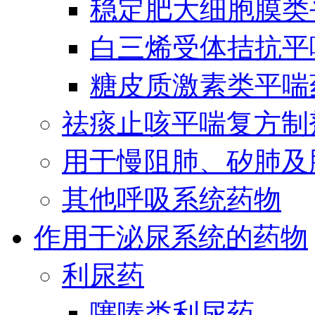
稳定肥大细胞膜类
白三烯受体拮抗平
糖皮质激素类平喘
祛痰止咳平喘复方制
用于慢阻肺、矽肺及
其他呼吸系统药物
作用于泌尿系统的药物
利尿药
噻嗪类利尿药