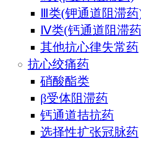
Ⅲ类(钾通道阻滞药
Ⅳ类(钙通道阻滞药
其他抗心律失常药
抗心绞痛药
硝酸酯类
β受体阻滞药
钙通道拮抗药
选择性扩张冠脉药