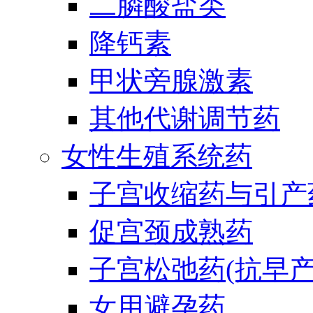
二膦酸盐类
降钙素
甲状旁腺激素
其他代谢调节药
女性生殖系统药
子宫收缩药与引产
促宫颈成熟药
子宫松弛药(抗早产
女用避孕药