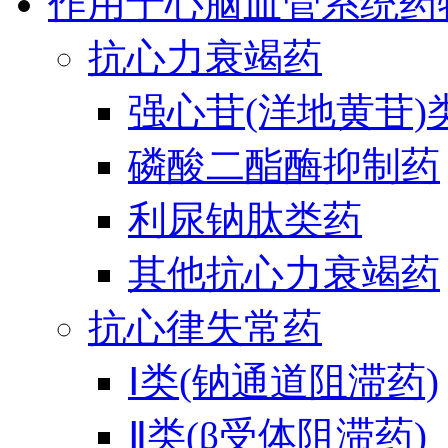
作用于心脑血管系统药
抗心力衰竭药
强心苷(洋地黄苷)
磷酸二酯酶抑制药
利尿钠肽类药
其他抗心力衰竭药
抗心律失常药
Ⅰ类(钠通道阻滞药)
Ⅱ类(β受体阻滞药)