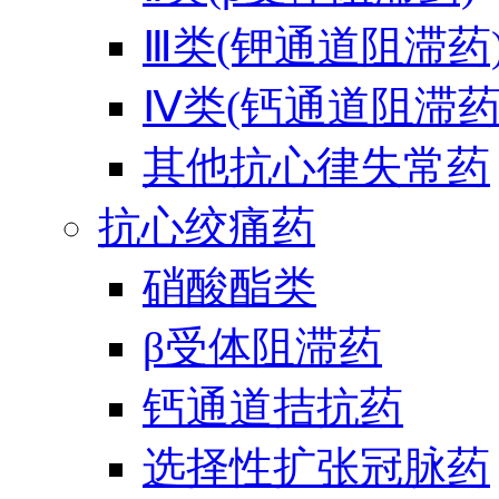
Ⅲ类(钾通道阻滞药
Ⅳ类(钙通道阻滞药
其他抗心律失常药
抗心绞痛药
硝酸酯类
β受体阻滞药
钙通道拮抗药
选择性扩张冠脉药