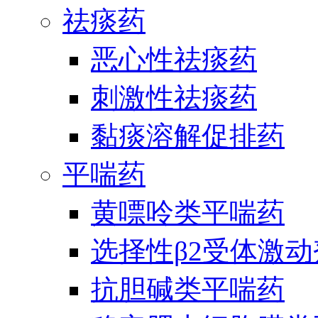
祛痰药
恶心性祛痰药
刺激性祛痰药
黏痰溶解促排药
平喘药
黄嘌呤类平喘药
选择性β2受体激
抗胆碱类平喘药