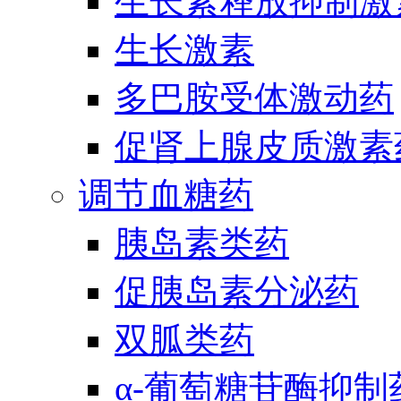
生长素释放抑制激
生长激素
多巴胺受体激动药
促肾上腺皮质激素
调节血糖药
胰岛素类药
促胰岛素分泌药
双胍类药
α-葡萄糖苷酶抑制