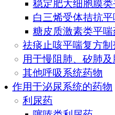
稳定肥大细胞膜类
白三烯受体拮抗平
糖皮质激素类平喘
祛痰止咳平喘复方制
用于慢阻肺、矽肺及
其他呼吸系统药物
作用于泌尿系统的药物
利尿药
噻嗪类利尿药