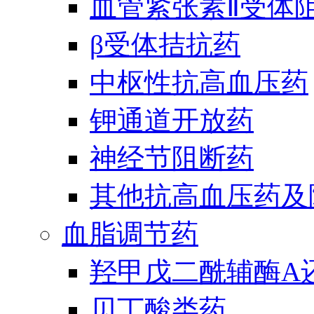
血管紧张素Ⅱ受体
β受体拮抗药
中枢性抗高血压药
钾通道开放药
神经节阻断药
其他抗高血压药及
血脂调节药
羟甲戊二酰辅酶A
贝丁酸类药