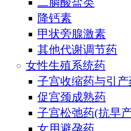
二膦酸盐类
降钙素
甲状旁腺激素
其他代谢调节药
女性生殖系统药
子宫收缩药与引产
促宫颈成熟药
子宫松弛药(抗早产
女用避孕药