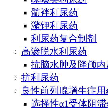
髓袢利尿药
潴钾利尿药
利尿药复合制剂
高渗脱水利尿药
抗脑水肿及降颅内
抗利尿药
良性前列腺增生症用
选择性α1受体阻滞