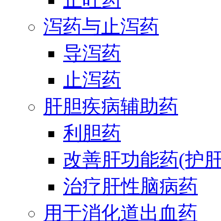
泻药与止泻药
导泻药
止泻药
肝胆疾病辅助药
利胆药
改善肝功能药(护肝
治疗肝性脑病药
用于消化道出血药