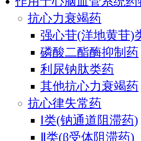
作用于心脑血管系统药
抗心力衰竭药
强心苷(洋地黄苷)
磷酸二酯酶抑制药
利尿钠肽类药
其他抗心力衰竭药
抗心律失常药
Ⅰ类(钠通道阻滞药)
Ⅱ类(β受体阻滞药)