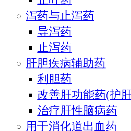
泻药与止泻药
导泻药
止泻药
肝胆疾病辅助药
利胆药
改善肝功能药(护肝
治疗肝性脑病药
用于消化道出血药