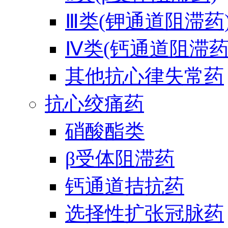
Ⅲ类(钾通道阻滞药
Ⅳ类(钙通道阻滞药
其他抗心律失常药
抗心绞痛药
硝酸酯类
β受体阻滞药
钙通道拮抗药
选择性扩张冠脉药