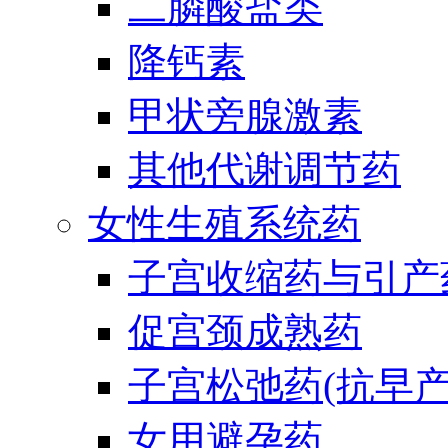
二膦酸盐类
降钙素
甲状旁腺激素
其他代谢调节药
女性生殖系统药
子宫收缩药与引产
促宫颈成熟药
子宫松弛药(抗早产
女用避孕药