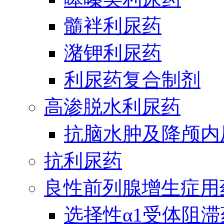
髓袢利尿药
潴钾利尿药
利尿药复合制剂
高渗脱水利尿药
抗脑水肿及降颅内
抗利尿药
良性前列腺增生症用
选择性α1受体阻滞