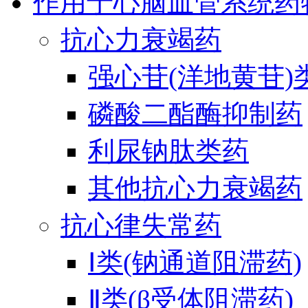
作用于心脑血管系统药
抗心力衰竭药
强心苷(洋地黄苷)
磷酸二酯酶抑制药
利尿钠肽类药
其他抗心力衰竭药
抗心律失常药
Ⅰ类(钠通道阻滞药)
Ⅱ类(β受体阻滞药)