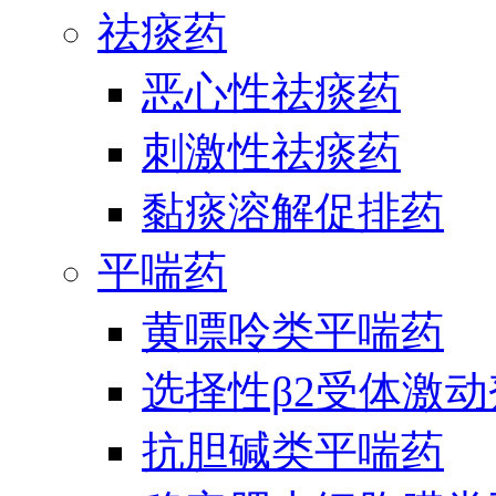
祛痰药
恶心性祛痰药
刺激性祛痰药
黏痰溶解促排药
平喘药
黄嘌呤类平喘药
选择性β2受体激
抗胆碱类平喘药