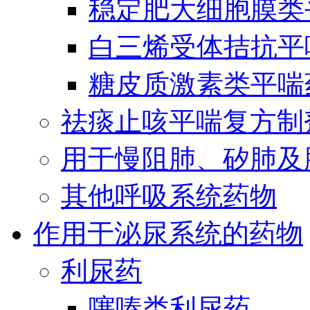
稳定肥大细胞膜类
白三烯受体拮抗平
糖皮质激素类平喘
祛痰止咳平喘复方制
用于慢阻肺、矽肺及
其他呼吸系统药物
作用于泌尿系统的药物
利尿药
噻嗪类利尿药