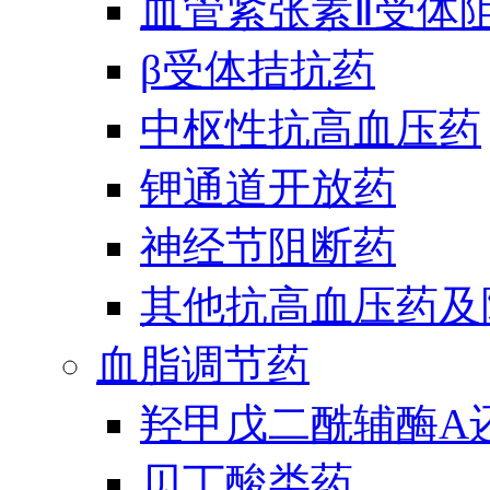
血管紧张素Ⅱ受体
β受体拮抗药
中枢性抗高血压药
钾通道开放药
神经节阻断药
其他抗高血压药及
血脂调节药
羟甲戊二酰辅酶A
贝丁酸类药