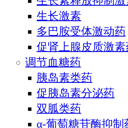
生长素释放抑制激
生长激素
多巴胺受体激动药
促肾上腺皮质激素
调节血糖药
胰岛素类药
促胰岛素分泌药
双胍类药
α-葡萄糖苷酶抑制