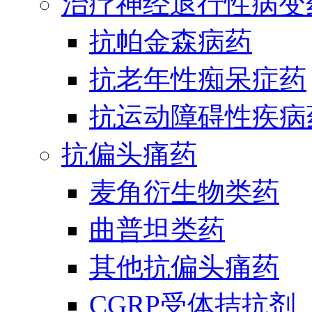
治疗神经退行性病变
抗帕金森病药
抗老年性痴呆症药
抗运动障碍性疾病
抗偏头痛药
麦角衍生物类药
曲普坦类药
其他抗偏头痛药
CGRP受体拮抗剂