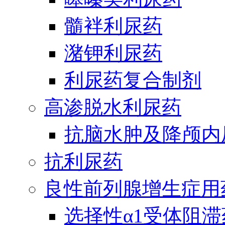
髓袢利尿药
潴钾利尿药
利尿药复合制剂
高渗脱水利尿药
抗脑水肿及降颅内
抗利尿药
良性前列腺增生症用
选择性α1受体阻滞