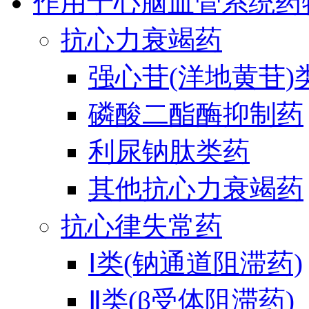
作用于心脑血管系统药
抗心力衰竭药
强心苷(洋地黄苷)
磷酸二酯酶抑制药
利尿钠肽类药
其他抗心力衰竭药
抗心律失常药
Ⅰ类(钠通道阻滞药)
Ⅱ类(β受体阻滞药)