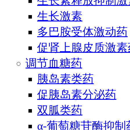
生长素释放抑制激
生长激素
多巴胺受体激动药
促肾上腺皮质激素
调节血糖药
胰岛素类药
促胰岛素分泌药
双胍类药
α-葡萄糖苷酶抑制