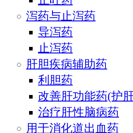
泻药与止泻药
导泻药
止泻药
肝胆疾病辅助药
利胆药
改善肝功能药(护肝
治疗肝性脑病药
用于消化道出血药