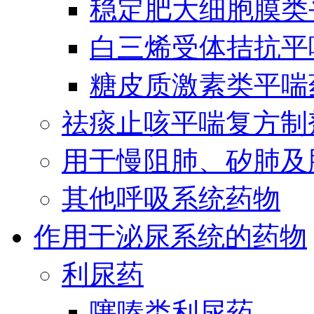
稳定肥大细胞膜类
白三烯受体拮抗平
糖皮质激素类平喘
祛痰止咳平喘复方制
用于慢阻肺、矽肺及
其他呼吸系统药物
作用于泌尿系统的药物
利尿药
噻嗪类利尿药