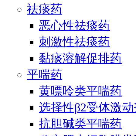
祛痰药
恶心性祛痰药
刺激性祛痰药
黏痰溶解促排药
平喘药
黄嘌呤类平喘药
选择性β2受体激
抗胆碱类平喘药