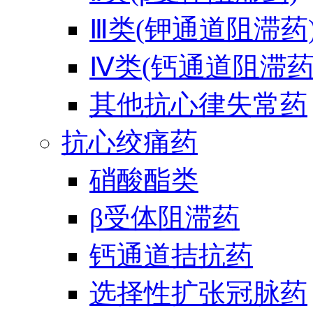
Ⅲ类(钾通道阻滞药
Ⅳ类(钙通道阻滞药
其他抗心律失常药
抗心绞痛药
硝酸酯类
β受体阻滞药
钙通道拮抗药
选择性扩张冠脉药