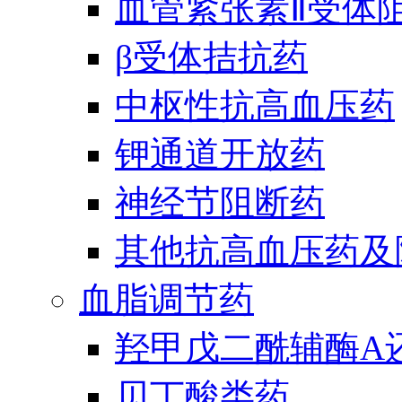
血管紧张素Ⅱ受体
β受体拮抗药
中枢性抗高血压药
钾通道开放药
神经节阻断药
其他抗高血压药及
血脂调节药
羟甲戊二酰辅酶A
贝丁酸类药