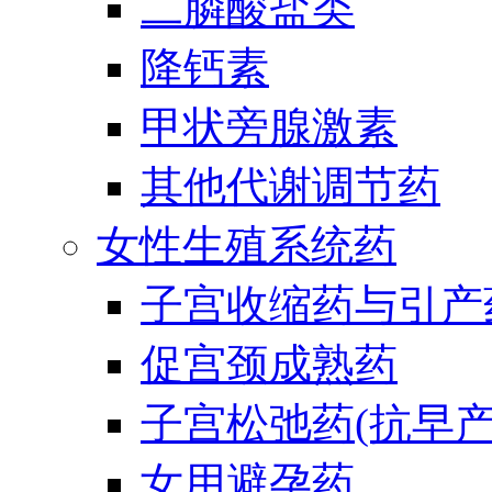
二膦酸盐类
降钙素
甲状旁腺激素
其他代谢调节药
女性生殖系统药
子宫收缩药与引产
促宫颈成熟药
子宫松弛药(抗早产
女用避孕药