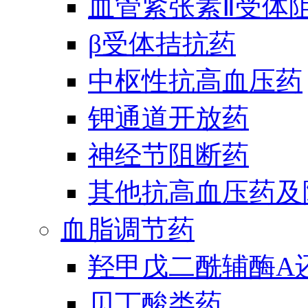
血管紧张素Ⅱ受体
β受体拮抗药
中枢性抗高血压药
钾通道开放药
神经节阻断药
其他抗高血压药及
血脂调节药
羟甲戊二酰辅酶A
贝丁酸类药