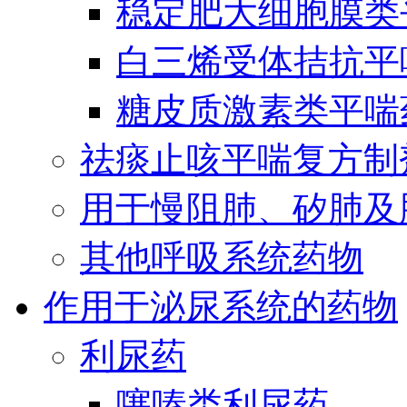
稳定肥大细胞膜类
白三烯受体拮抗平
糖皮质激素类平喘
祛痰止咳平喘复方制
用于慢阻肺、矽肺及
其他呼吸系统药物
作用于泌尿系统的药物
利尿药
噻嗪类利尿药