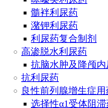
髓袢利尿药
潴钾利尿药
利尿药复合制剂
高渗脱水利尿药
抗脑水肿及降颅内
抗利尿药
良性前列腺增生症用
选择性α1受体阻滞