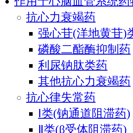
作用于心脑血管系统药
抗心力衰竭药
强心苷(洋地黄苷)
磷酸二酯酶抑制药
利尿钠肽类药
其他抗心力衰竭药
抗心律失常药
Ⅰ类(钠通道阻滞药)
Ⅱ类(β受体阻滞药)