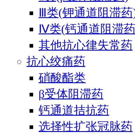
Ⅲ类(钾通道阻滞药
Ⅳ类(钙通道阻滞药
其他抗心律失常药
抗心绞痛药
硝酸酯类
β受体阻滞药
钙通道拮抗药
选择性扩张冠脉药