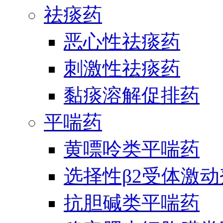
祛痰药
恶心性祛痰药
刺激性祛痰药
黏痰溶解促排药
平喘药
黄嘌呤类平喘药
选择性β2受体激
抗胆碱类平喘药