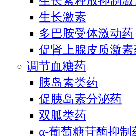
生长素释放抑制激
生长激素
多巴胺受体激动药
促肾上腺皮质激素
调节血糖药
胰岛素类药
促胰岛素分泌药
双胍类药
α-葡萄糖苷酶抑制