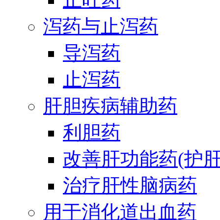
泻药与止泻药
导泻药
止泻药
肝胆疾病辅助药
利胆药
改善肝功能药(护肝
治疗肝性脑病药
用于消化道出血药