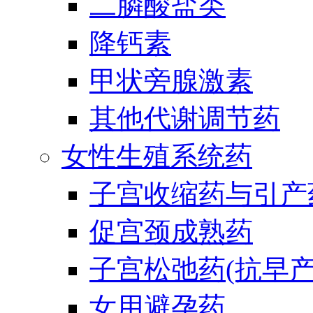
二膦酸盐类
降钙素
甲状旁腺激素
其他代谢调节药
女性生殖系统药
子宫收缩药与引产
促宫颈成熟药
子宫松弛药(抗早产
女用避孕药