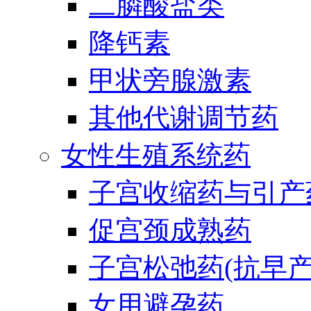
二膦酸盐类
降钙素
甲状旁腺激素
其他代谢调节药
女性生殖系统药
子宫收缩药与引产
促宫颈成熟药
子宫松弛药(抗早产
女用避孕药