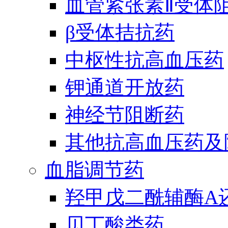
血管紧张素Ⅱ受体
β受体拮抗药
中枢性抗高血压药
钾通道开放药
神经节阻断药
其他抗高血压药及
血脂调节药
羟甲戊二酰辅酶A
贝丁酸类药