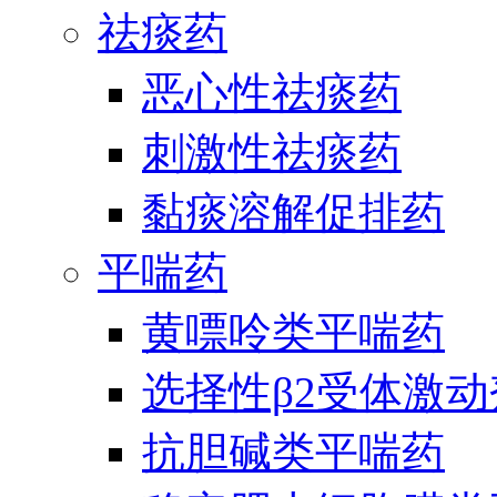
祛痰药
恶心性祛痰药
刺激性祛痰药
黏痰溶解促排药
平喘药
黄嘌呤类平喘药
选择性β2受体激
抗胆碱类平喘药