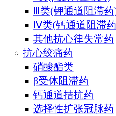
Ⅲ类(钾通道阻滞药
Ⅳ类(钙通道阻滞药
其他抗心律失常药
抗心绞痛药
硝酸酯类
β受体阻滞药
钙通道拮抗药
选择性扩张冠脉药