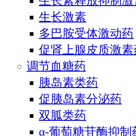
生长素释放抑制激
生长激素
多巴胺受体激动药
促肾上腺皮质激素
调节血糖药
胰岛素类药
促胰岛素分泌药
双胍类药
α-葡萄糖苷酶抑制