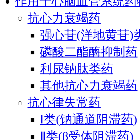
作用于心脑血管系统药
抗心力衰竭药
强心苷(洋地黄苷)
磷酸二酯酶抑制药
利尿钠肽类药
其他抗心力衰竭药
抗心律失常药
Ⅰ类(钠通道阻滞药)
Ⅱ类(β受体阻滞药)