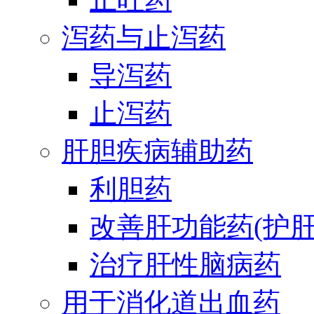
泻药与止泻药
导泻药
止泻药
肝胆疾病辅助药
利胆药
改善肝功能药(护肝
治疗肝性脑病药
用于消化道出血药