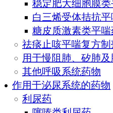
稳定肥大细胞膜类
白三烯受体拮抗平
糖皮质激素类平喘
祛痰止咳平喘复方制
用于慢阻肺、矽肺及
其他呼吸系统药物
作用于泌尿系统的药物
利尿药
噻嗪类利尿药