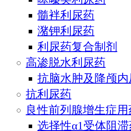
髓袢利尿药
潴钾利尿药
利尿药复合制剂
高渗脱水利尿药
抗脑水肿及降颅内
抗利尿药
良性前列腺增生症用
选择性α1受体阻滞