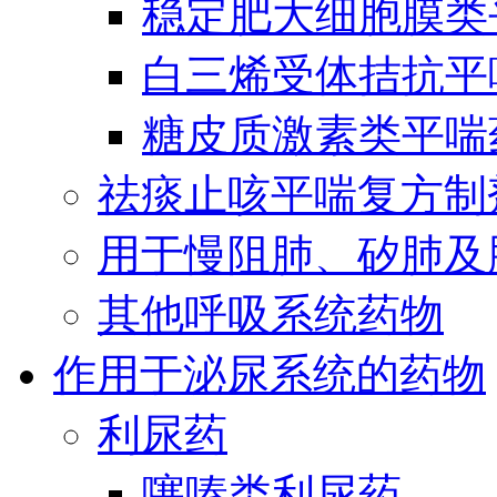
稳定肥大细胞膜类
白三烯受体拮抗平
糖皮质激素类平喘
祛痰止咳平喘复方制
用于慢阻肺、矽肺及
其他呼吸系统药物
作用于泌尿系统的药物
利尿药
噻嗪类利尿药