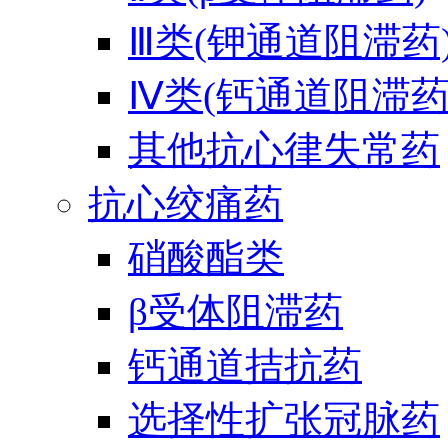
Ⅲ类(钾通道阻滞药
Ⅳ类(钙通道阻滞药
其他抗心律失常药
抗心绞痛药
硝酸酯类
β受体阻滞药
钙通道拮抗药
选择性扩张冠脉药