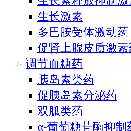
生长素释放抑制激
生长激素
多巴胺受体激动药
促肾上腺皮质激素
调节血糖药
胰岛素类药
促胰岛素分泌药
双胍类药
α-葡萄糖苷酶抑制