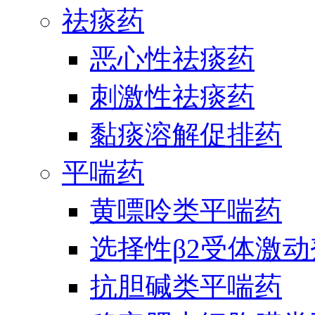
祛痰药
恶心性祛痰药
刺激性祛痰药
黏痰溶解促排药
平喘药
黄嘌呤类平喘药
选择性β2受体激
抗胆碱类平喘药