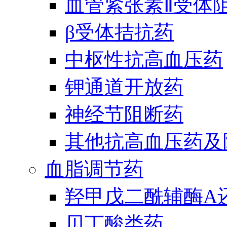
血管紧张素Ⅱ受体
β受体拮抗药
中枢性抗高血压药
钾通道开放药
神经节阻断药
其他抗高血压药及
血脂调节药
羟甲戊二酰辅酶A
贝丁酸类药