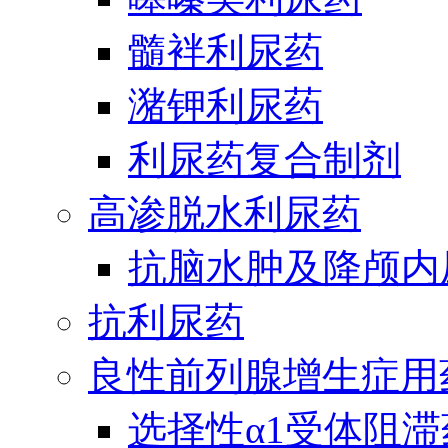
髓袢利尿药
潴钾利尿药
利尿药复合制剂
高渗脱水利尿药
抗脑水肿及降颅内
抗利尿药
良性前列腺增生症用
选择性α1受体阻滞