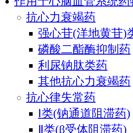
作用于心脑血管系统药
抗心力衰竭药
强心苷(洋地黄苷)
磷酸二酯酶抑制药
利尿钠肽类药
其他抗心力衰竭药
抗心律失常药
Ⅰ类(钠通道阻滞药)
Ⅱ类(β受体阻滞药)