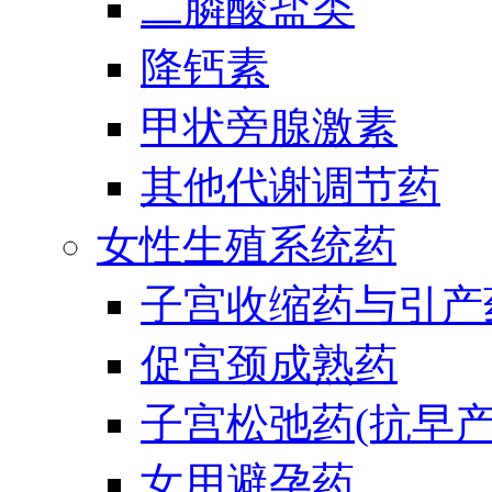
二膦酸盐类
降钙素
甲状旁腺激素
其他代谢调节药
女性生殖系统药
子宫收缩药与引产
促宫颈成熟药
子宫松弛药(抗早产
女用避孕药