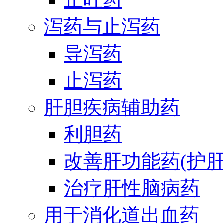
泻药与止泻药
导泻药
止泻药
肝胆疾病辅助药
利胆药
改善肝功能药(护肝
治疗肝性脑病药
用于消化道出血药