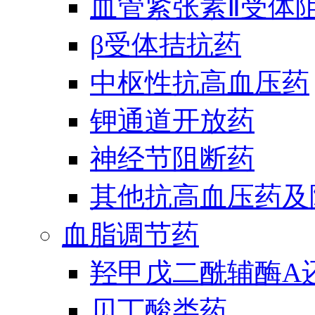
血管紧张素Ⅱ受体
β受体拮抗药
中枢性抗高血压药
钾通道开放药
神经节阻断药
其他抗高血压药及
血脂调节药
羟甲戊二酰辅酶A
贝丁酸类药