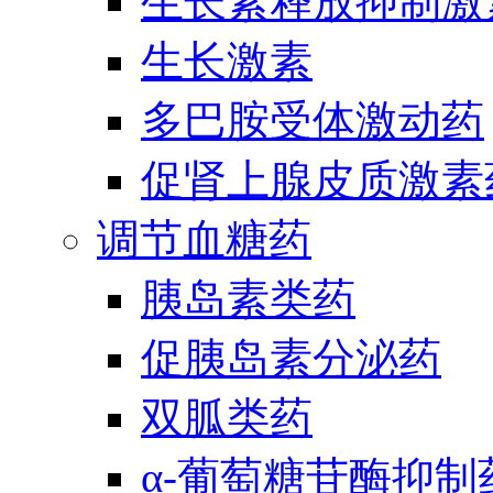
生长素释放抑制激
生长激素
多巴胺受体激动药
促肾上腺皮质激素
调节血糖药
胰岛素类药
促胰岛素分泌药
双胍类药
α-葡萄糖苷酶抑制