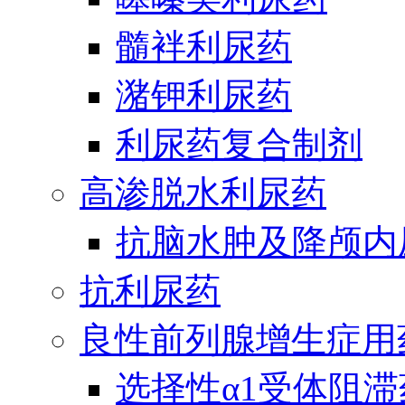
髓袢利尿药
潴钾利尿药
利尿药复合制剂
高渗脱水利尿药
抗脑水肿及降颅内
抗利尿药
良性前列腺增生症用
选择性α1受体阻滞