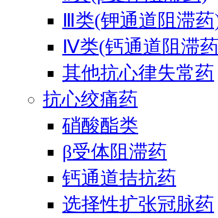
Ⅲ类(钾通道阻滞药
Ⅳ类(钙通道阻滞药
其他抗心律失常药
抗心绞痛药
硝酸酯类
β受体阻滞药
钙通道拮抗药
选择性扩张冠脉药