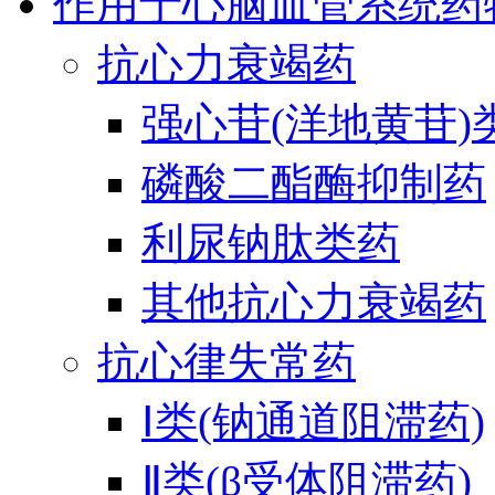
作用于心脑血管系统药
抗心力衰竭药
强心苷(洋地黄苷)
磷酸二酯酶抑制药
利尿钠肽类药
其他抗心力衰竭药
抗心律失常药
Ⅰ类(钠通道阻滞药)
Ⅱ类(β受体阻滞药)