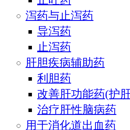
泻药与止泻药
导泻药
止泻药
肝胆疾病辅助药
利胆药
改善肝功能药(护肝
治疗肝性脑病药
用于消化道出血药