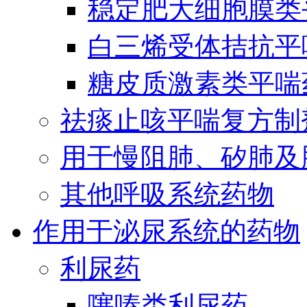
稳定肥大细胞膜类
白三烯受体拮抗平
糖皮质激素类平喘
祛痰止咳平喘复方制
用于慢阻肺、矽肺及
其他呼吸系统药物
作用于泌尿系统的药物
利尿药
噻嗪类利尿药