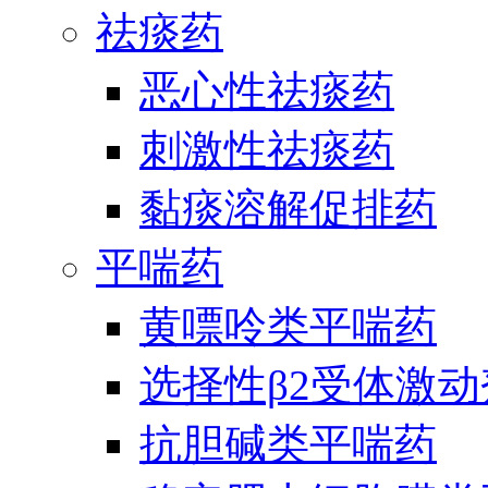
祛痰药
恶心性祛痰药
刺激性祛痰药
黏痰溶解促排药
平喘药
黄嘌呤类平喘药
选择性β2受体激
抗胆碱类平喘药