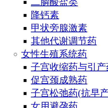
二膦酸盐类
降钙素
甲状旁腺激素
其他代谢调节药
女性生殖系统药
子宫收缩药与引产
促宫颈成熟药
子宫松弛药(抗早产
女用避孕药