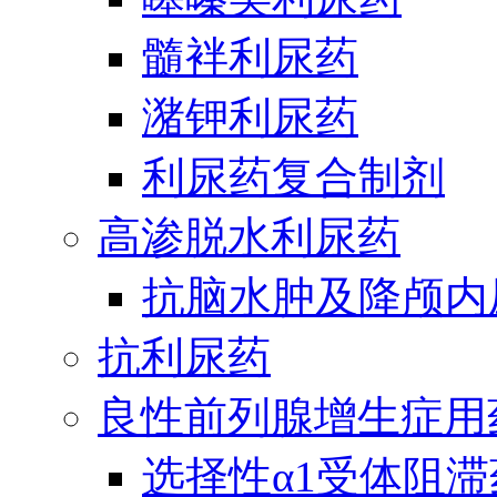
髓袢利尿药
潴钾利尿药
利尿药复合制剂
高渗脱水利尿药
抗脑水肿及降颅内
抗利尿药
良性前列腺增生症用
选择性α1受体阻滞