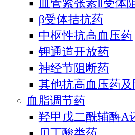
血管紧张素Ⅱ受体
β受体拮抗药
中枢性抗高血压药
钾通道开放药
神经节阻断药
其他抗高血压药及
血脂调节药
羟甲戊二酰辅酶A
贝丁酸类药