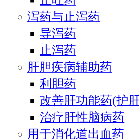
泻药与止泻药
导泻药
止泻药
肝胆疾病辅助药
利胆药
改善肝功能药(护肝
治疗肝性脑病药
用于消化道出血药