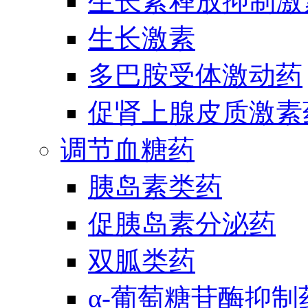
生长素释放抑制激
生长激素
多巴胺受体激动药
促肾上腺皮质激素
调节血糖药
胰岛素类药
促胰岛素分泌药
双胍类药
α-葡萄糖苷酶抑制