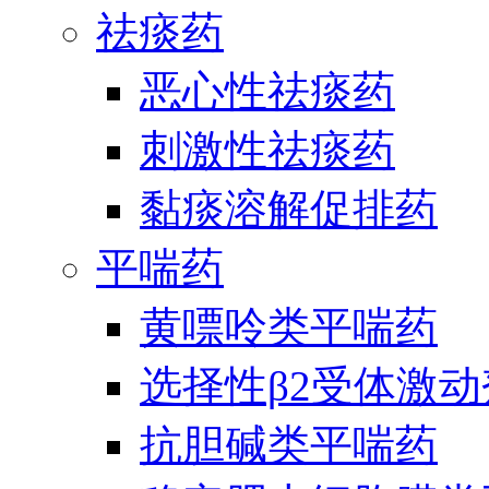
祛痰药
恶心性祛痰药
刺激性祛痰药
黏痰溶解促排药
平喘药
黄嘌呤类平喘药
选择性β2受体激
抗胆碱类平喘药