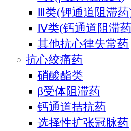
Ⅲ类(钾通道阻滞药
Ⅳ类(钙通道阻滞药
其他抗心律失常药
抗心绞痛药
硝酸酯类
β受体阻滞药
钙通道拮抗药
选择性扩张冠脉药