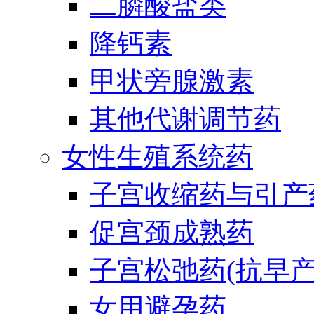
二膦酸盐类
降钙素
甲状旁腺激素
其他代谢调节药
女性生殖系统药
子宫收缩药与引产
促宫颈成熟药
子宫松弛药(抗早产
女用避孕药