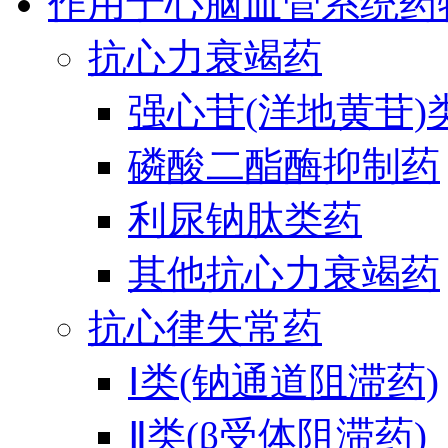
作用于心脑血管系统药
抗心力衰竭药
强心苷(洋地黄苷)
磷酸二酯酶抑制药
利尿钠肽类药
其他抗心力衰竭药
抗心律失常药
Ⅰ类(钠通道阻滞药)
Ⅱ类(β受体阻滞药)