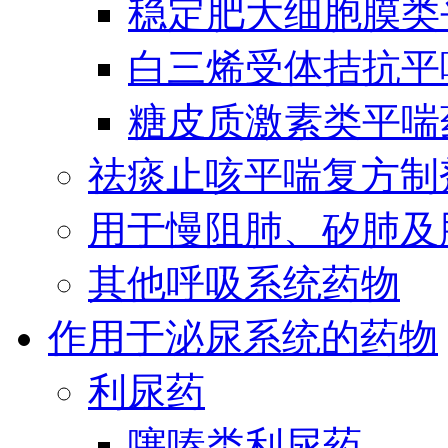
稳定肥大细胞膜类
白三烯受体拮抗平
糖皮质激素类平喘
祛痰止咳平喘复方制
用于慢阻肺、矽肺及
其他呼吸系统药物
作用于泌尿系统的药物
利尿药
噻嗪类利尿药