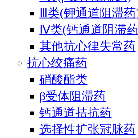
Ⅲ类(钾通道阻滞药
Ⅳ类(钙通道阻滞药
其他抗心律失常药
抗心绞痛药
硝酸酯类
β受体阻滞药
钙通道拮抗药
选择性扩张冠脉药