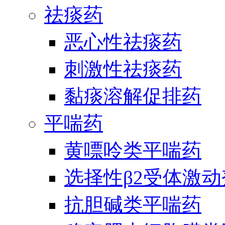
祛痰药
恶心性祛痰药
刺激性祛痰药
黏痰溶解促排药
平喘药
黄嘌呤类平喘药
选择性β2受体激
抗胆碱类平喘药