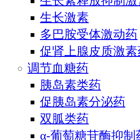
生长素释放抑制激
生长激素
多巴胺受体激动药
促肾上腺皮质激素
调节血糖药
胰岛素类药
促胰岛素分泌药
双胍类药
α-葡萄糖苷酶抑制