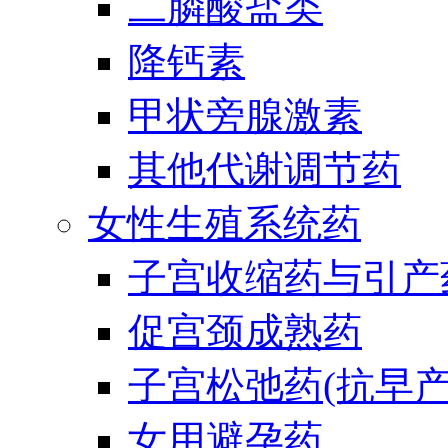
二膦酸盐类
降钙素
甲状旁腺激素
其他代谢调节药
女性生殖系统药
子宫收缩药与引产
促宫颈成熟药
子宫松弛药(抗早产
女用避孕药