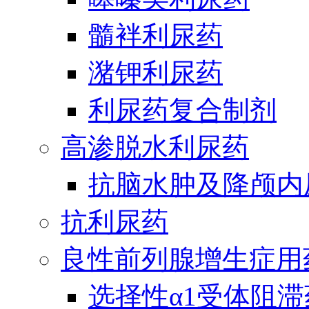
髓袢利尿药
潴钾利尿药
利尿药复合制剂
高渗脱水利尿药
抗脑水肿及降颅内
抗利尿药
良性前列腺增生症用
选择性α1受体阻滞