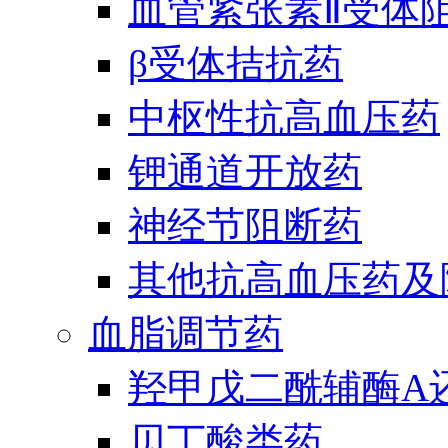
血管紧张素Ⅱ受体
β受体拮抗药
中枢性抗高血压药
钾通道开放药
神经节阻断药
其他抗高血压药及
血脂调节药
羟甲戊二酰辅酶A
贝丁酸类药