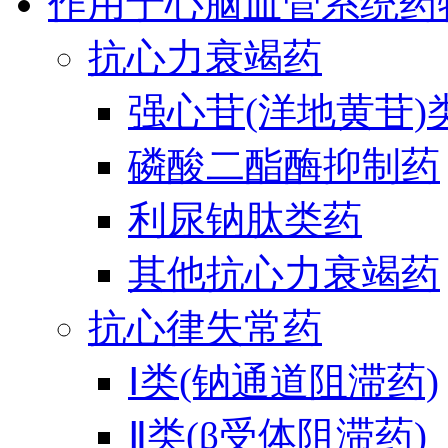
作用于心脑血管系统药
抗心力衰竭药
强心苷(洋地黄苷)
磷酸二酯酶抑制药
利尿钠肽类药
其他抗心力衰竭药
抗心律失常药
Ⅰ类(钠通道阻滞药)
Ⅱ类(β受体阻滞药)