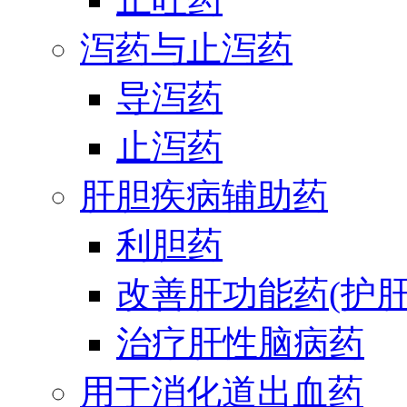
泻药与止泻药
导泻药
止泻药
肝胆疾病辅助药
利胆药
改善肝功能药(护肝
治疗肝性脑病药
用于消化道出血药