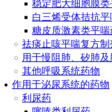
稳定肥大细胞膜类
白三烯受体拮抗平
糖皮质激素类平喘
祛痰止咳平喘复方制
用于慢阻肺、矽肺及
其他呼吸系统药物
作用于泌尿系统的药物
利尿药
噻嗪类利尿药