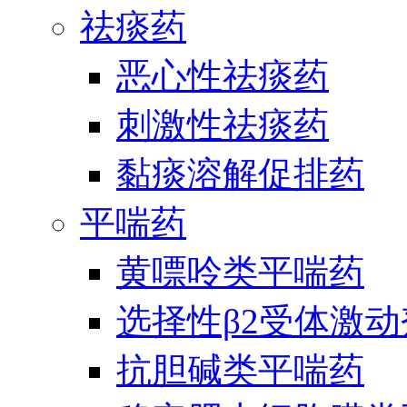
祛痰药
恶心性祛痰药
刺激性祛痰药
黏痰溶解促排药
平喘药
黄嘌呤类平喘药
选择性β2受体激
抗胆碱类平喘药