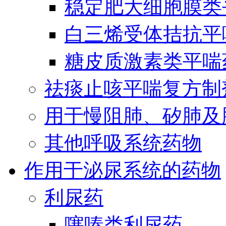
稳定肥大细胞膜类
白三烯受体拮抗平
糖皮质激素类平喘
祛痰止咳平喘复方制
用于慢阻肺、矽肺及
其他呼吸系统药物
作用于泌尿系统的药物
利尿药
噻嗪类利尿药