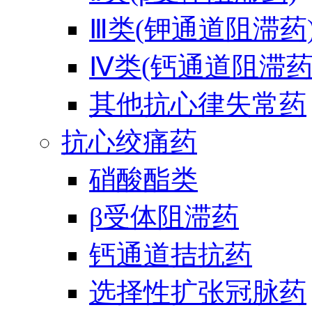
Ⅲ类(钾通道阻滞药
Ⅳ类(钙通道阻滞药
其他抗心律失常药
抗心绞痛药
硝酸酯类
β受体阻滞药
钙通道拮抗药
选择性扩张冠脉药