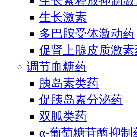
生长素释放抑制激
生长激素
多巴胺受体激动药
促肾上腺皮质激素
调节血糖药
胰岛素类药
促胰岛素分泌药
双胍类药
α-葡萄糖苷酶抑制