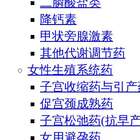
二膦酸盐类
降钙素
甲状旁腺激素
其他代谢调节药
女性生殖系统药
子宫收缩药与引产
促宫颈成熟药
子宫松弛药(抗早产
女用避孕药