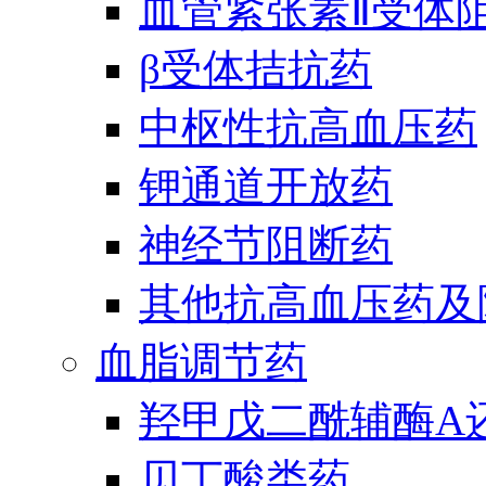
血管紧张素Ⅱ受体
β受体拮抗药
中枢性抗高血压药
钾通道开放药
神经节阻断药
其他抗高血压药及
血脂调节药
羟甲戊二酰辅酶A
贝丁酸类药