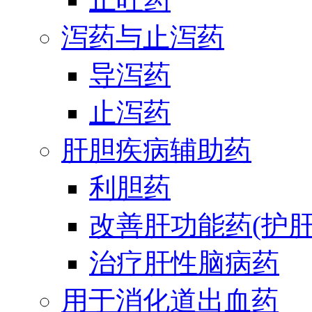
泻药与止泻药
导泻药
止泻药
肝胆疾病辅助药
利胆药
改善肝功能药(护肝
治疗肝性脑病药
用于消化道出血药