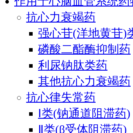
作用于心脑血管系统药
抗心力衰竭药
强心苷(洋地黄苷)
磷酸二酯酶抑制药
利尿钠肽类药
其他抗心力衰竭药
抗心律失常药
Ⅰ类(钠通道阻滞药)
Ⅱ类(β受体阻滞药)