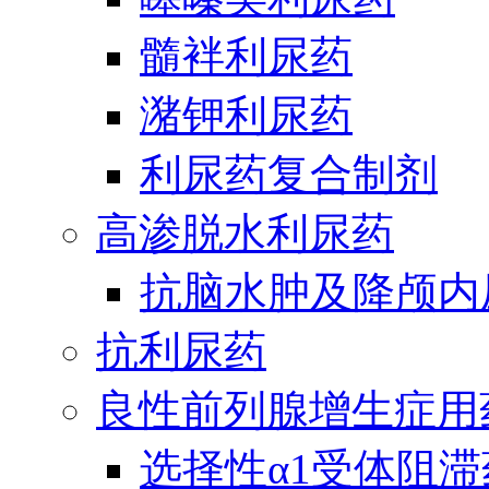
髓袢利尿药
潴钾利尿药
利尿药复合制剂
高渗脱水利尿药
抗脑水肿及降颅内
抗利尿药
良性前列腺增生症用
选择性α1受体阻滞