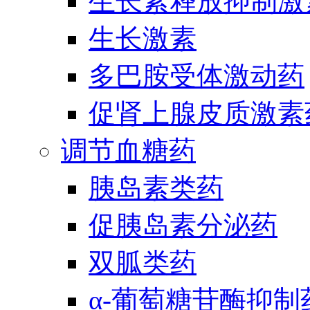
生长素释放抑制激
生长激素
多巴胺受体激动药
促肾上腺皮质激素
调节血糖药
胰岛素类药
促胰岛素分泌药
双胍类药
α-葡萄糖苷酶抑制