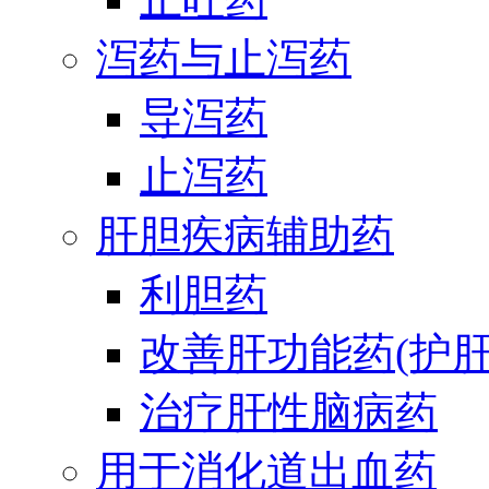
泻药与止泻药
导泻药
止泻药
肝胆疾病辅助药
利胆药
改善肝功能药(护肝
治疗肝性脑病药
用于消化道出血药