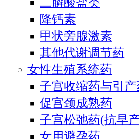
二膦酸盐类
降钙素
甲状旁腺激素
其他代谢调节药
女性生殖系统药
子宫收缩药与引产
促宫颈成熟药
子宫松弛药(抗早产
女用避孕药