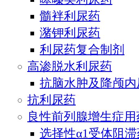
髓袢利尿药
潴钾利尿药
利尿药复合制剂
高渗脱水利尿药
抗脑水肿及降颅内
抗利尿药
良性前列腺增生症用
选择性α1受体阻滞