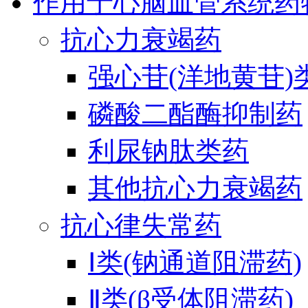
作用于心脑血管系统药
抗心力衰竭药
强心苷(洋地黄苷)
磷酸二酯酶抑制药
利尿钠肽类药
其他抗心力衰竭药
抗心律失常药
Ⅰ类(钠通道阻滞药)
Ⅱ类(β受体阻滞药)