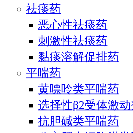
祛痰药
恶心性祛痰药
刺激性祛痰药
黏痰溶解促排药
平喘药
黄嘌呤类平喘药
选择性β2受体激
抗胆碱类平喘药