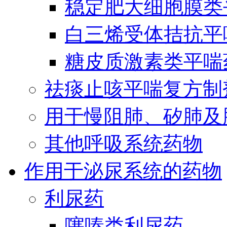
稳定肥大细胞膜类
白三烯受体拮抗平
糖皮质激素类平喘
祛痰止咳平喘复方制
用于慢阻肺、矽肺及
其他呼吸系统药物
作用于泌尿系统的药物
利尿药
噻嗪类利尿药