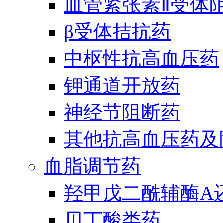
血管紧张素Ⅱ受体
β受体拮抗药
中枢性抗高血压药
钾通道开放药
神经节阻断药
其他抗高血压药及
血脂调节药
羟甲戊二酰辅酶A
贝丁酸类药