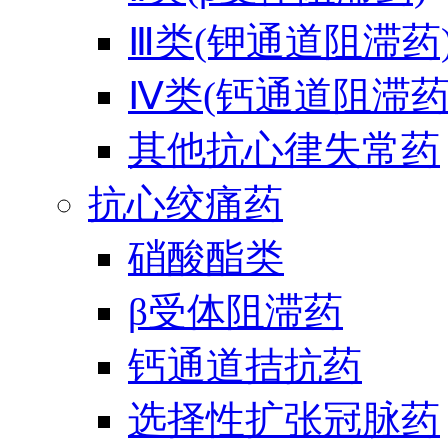
Ⅲ类(钾通道阻滞药
Ⅳ类(钙通道阻滞药
其他抗心律失常药
抗心绞痛药
硝酸酯类
β受体阻滞药
钙通道拮抗药
选择性扩张冠脉药