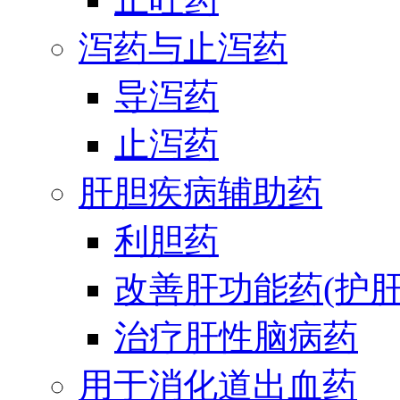
泻药与止泻药
导泻药
止泻药
肝胆疾病辅助药
利胆药
改善肝功能药(护肝
治疗肝性脑病药
用于消化道出血药