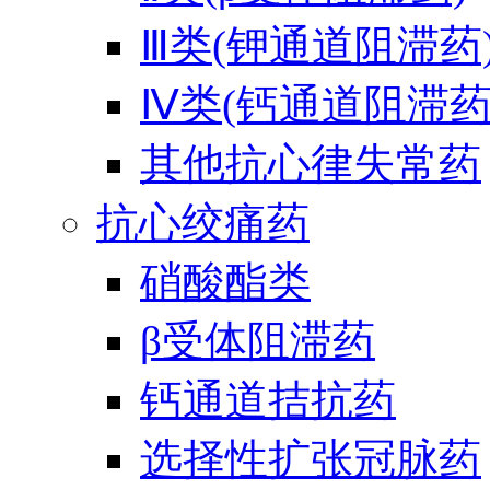
Ⅲ类(钾通道阻滞药
Ⅳ类(钙通道阻滞药
其他抗心律失常药
抗心绞痛药
硝酸酯类
β受体阻滞药
钙通道拮抗药
选择性扩张冠脉药