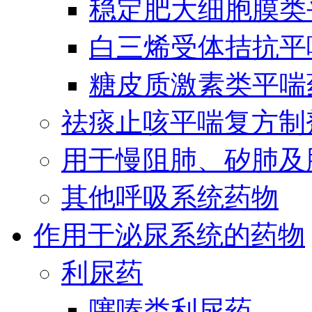
稳定肥大细胞膜类
白三烯受体拮抗平
糖皮质激素类平喘
祛痰止咳平喘复方制
用于慢阻肺、矽肺及
其他呼吸系统药物
作用于泌尿系统的药物
利尿药
噻嗪类利尿药