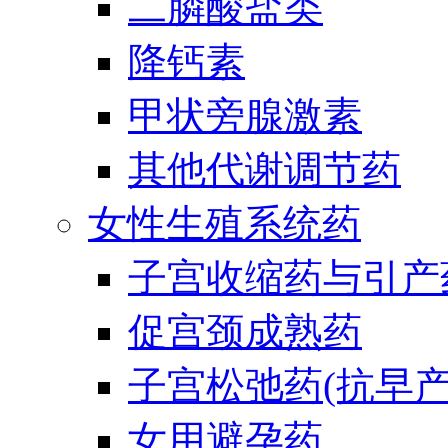
二膦酸盐类
降钙素
甲状旁腺激素
其他代谢调节药
女性生殖系统药
子宫收缩药与引产
促宫颈成熟药
子宫松弛药(抗早产
女用避孕药