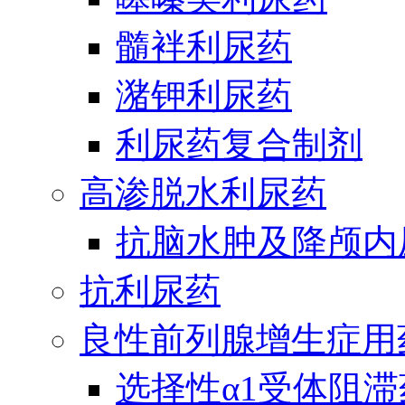
髓袢利尿药
潴钾利尿药
利尿药复合制剂
高渗脱水利尿药
抗脑水肿及降颅内
抗利尿药
良性前列腺增生症用
选择性α1受体阻滞