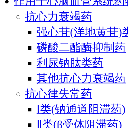
作用于心脑血管系统药
抗心力衰竭药
强心苷(洋地黄苷)
磷酸二酯酶抑制药
利尿钠肽类药
其他抗心力衰竭药
抗心律失常药
Ⅰ类(钠通道阻滞药)
Ⅱ类(β受体阻滞药)