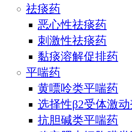
祛痰药
恶心性祛痰药
刺激性祛痰药
黏痰溶解促排药
平喘药
黄嘌呤类平喘药
选择性β2受体激
抗胆碱类平喘药