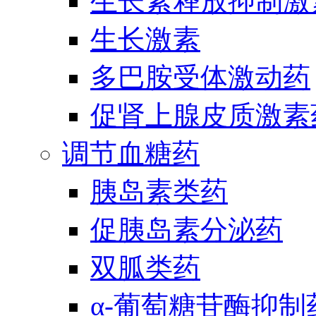
生长素释放抑制激
生长激素
多巴胺受体激动药
促肾上腺皮质激素
调节血糖药
胰岛素类药
促胰岛素分泌药
双胍类药
α-葡萄糖苷酶抑制