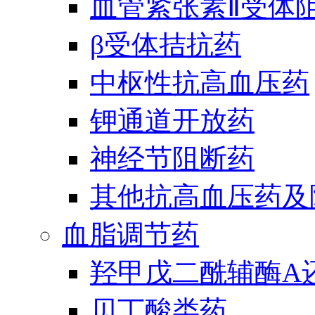
血管紧张素Ⅱ受体
β受体拮抗药
中枢性抗高血压药
钾通道开放药
神经节阻断药
其他抗高血压药及
血脂调节药
羟甲戊二酰辅酶A
贝丁酸类药