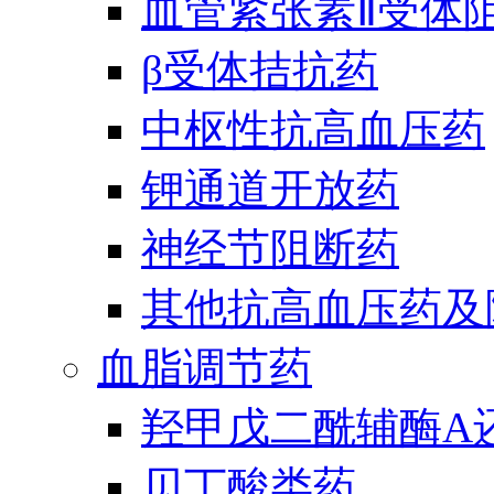
血管紧张素Ⅱ受体
β受体拮抗药
中枢性抗高血压药
钾通道开放药
神经节阻断药
其他抗高血压药及
血脂调节药
羟甲戊二酰辅酶A
贝丁酸类药