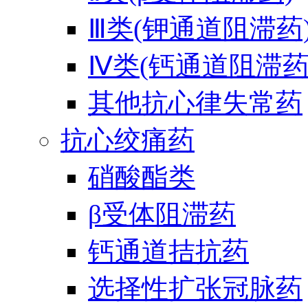
Ⅲ类(钾通道阻滞药
Ⅳ类(钙通道阻滞药
其他抗心律失常药
抗心绞痛药
硝酸酯类
β受体阻滞药
钙通道拮抗药
选择性扩张冠脉药