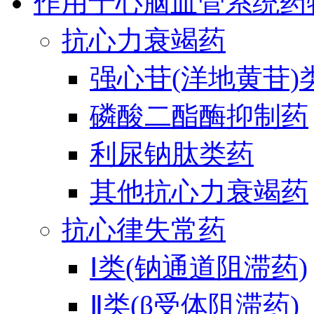
作用于心脑血管系统药
抗心力衰竭药
强心苷(洋地黄苷)
磷酸二酯酶抑制药
利尿钠肽类药
其他抗心力衰竭药
抗心律失常药
Ⅰ类(钠通道阻滞药)
Ⅱ类(β受体阻滞药)