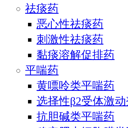
祛痰药
恶心性祛痰药
刺激性祛痰药
黏痰溶解促排药
平喘药
黄嘌呤类平喘药
选择性β2受体激
抗胆碱类平喘药