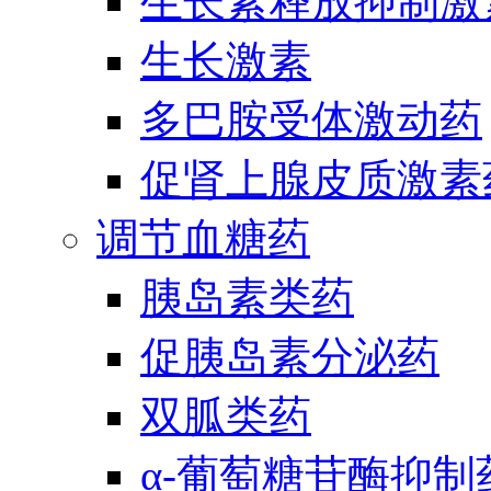
生长素释放抑制激
生长激素
多巴胺受体激动药
促肾上腺皮质激素
调节血糖药
胰岛素类药
促胰岛素分泌药
双胍类药
α-葡萄糖苷酶抑制