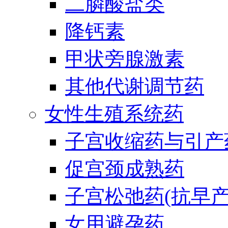
二膦酸盐类
降钙素
甲状旁腺激素
其他代谢调节药
女性生殖系统药
子宫收缩药与引产
促宫颈成熟药
子宫松弛药(抗早产
女用避孕药