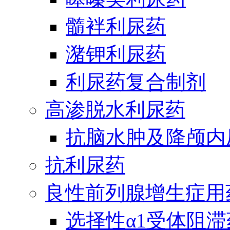
髓袢利尿药
潴钾利尿药
利尿药复合制剂
高渗脱水利尿药
抗脑水肿及降颅内
抗利尿药
良性前列腺增生症用
选择性α1受体阻滞