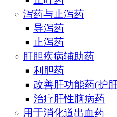
泻药与止泻药
导泻药
止泻药
肝胆疾病辅助药
利胆药
改善肝功能药(护肝
治疗肝性脑病药
用于消化道出血药