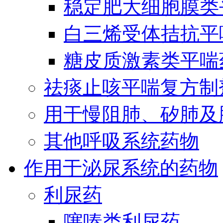
稳定肥大细胞膜类
白三烯受体拮抗平
糖皮质激素类平喘
祛痰止咳平喘复方制
用于慢阻肺、矽肺及
其他呼吸系统药物
作用于泌尿系统的药物
利尿药
噻嗪类利尿药