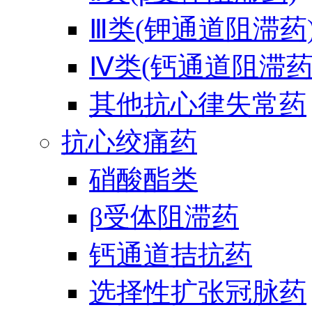
Ⅲ类(钾通道阻滞药
Ⅳ类(钙通道阻滞药
其他抗心律失常药
抗心绞痛药
硝酸酯类
β受体阻滞药
钙通道拮抗药
选择性扩张冠脉药