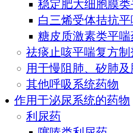
稳定肥大细胞膜类
白三烯受体拮抗平
糖皮质激素类平喘
祛痰止咳平喘复方制
用于慢阻肺、矽肺及
其他呼吸系统药物
作用于泌尿系统的药物
利尿药
噻嗪类利尿药