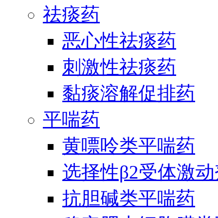
祛痰药
恶心性祛痰药
刺激性祛痰药
黏痰溶解促排药
平喘药
黄嘌呤类平喘药
选择性β2受体激
抗胆碱类平喘药