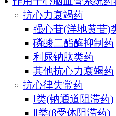
作用于心脑血管系统药
抗心力衰竭药
强心苷(洋地黄苷)
磷酸二酯酶抑制药
利尿钠肽类药
其他抗心力衰竭药
抗心律失常药
Ⅰ类(钠通道阻滞药)
Ⅱ类(β受体阻滞药)