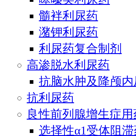
髓袢利尿药
潴钾利尿药
利尿药复合制剂
高渗脱水利尿药
抗脑水肿及降颅内
抗利尿药
良性前列腺增生症用
选择性α1受体阻滞