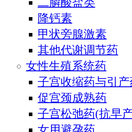
二膦酸盐类
降钙素
甲状旁腺激素
其他代谢调节药
女性生殖系统药
子宫收缩药与引产
促宫颈成熟药
子宫松弛药(抗早产
女用避孕药