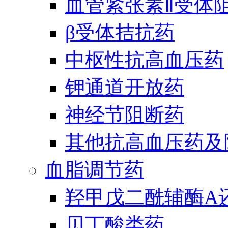
血管紧张素Ⅱ受体
β受体拮抗药
中枢性抗高血压药
钾通道开放药
神经节阻断药
其他抗高血压药及
血脂调节药
羟甲戊二酰辅酶A
贝丁酸类药