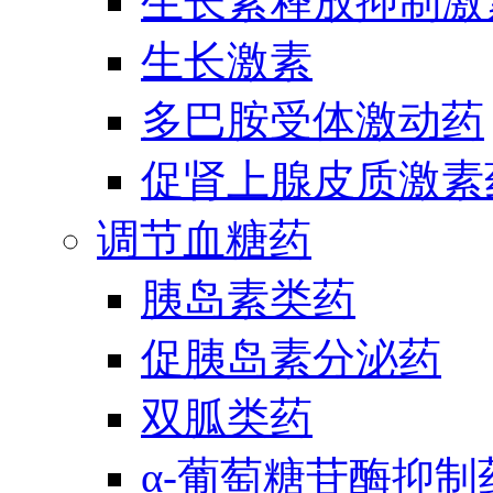
生长素释放抑制激
生长激素
多巴胺受体激动药
促肾上腺皮质激素
调节血糖药
胰岛素类药
促胰岛素分泌药
双胍类药
α-葡萄糖苷酶抑制