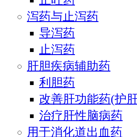
泻药与止泻药
导泻药
止泻药
肝胆疾病辅助药
利胆药
改善肝功能药(护肝
治疗肝性脑病药
用于消化道出血药