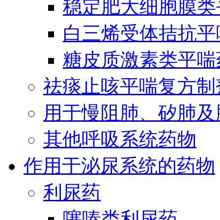
稳定肥大细胞膜类
白三烯受体拮抗平
糖皮质激素类平喘
祛痰止咳平喘复方制
用于慢阻肺、矽肺及
其他呼吸系统药物
作用于泌尿系统的药物
利尿药
噻嗪类利尿药