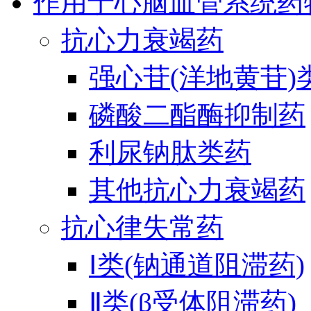
作用于心脑血管系统药
抗心力衰竭药
强心苷(洋地黄苷)
磷酸二酯酶抑制药
利尿钠肽类药
其他抗心力衰竭药
抗心律失常药
Ⅰ类(钠通道阻滞药)
Ⅱ类(β受体阻滞药)