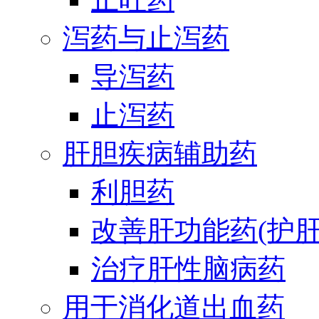
泻药与止泻药
导泻药
止泻药
肝胆疾病辅助药
利胆药
改善肝功能药(护肝
治疗肝性脑病药
用于消化道出血药