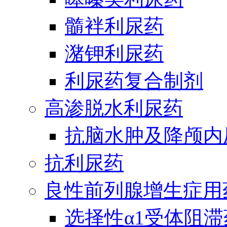
髓袢利尿药
潴钾利尿药
利尿药复合制剂
高渗脱水利尿药
抗脑水肿及降颅内
抗利尿药
良性前列腺增生症用
选择性α1受体阻滞