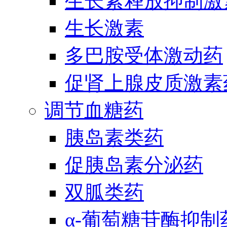
生长素释放抑制激
生长激素
多巴胺受体激动药
促肾上腺皮质激素
调节血糖药
胰岛素类药
促胰岛素分泌药
双胍类药
α-葡萄糖苷酶抑制