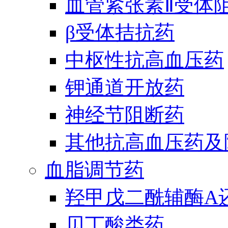
血管紧张素Ⅱ受体
β受体拮抗药
中枢性抗高血压药
钾通道开放药
神经节阻断药
其他抗高血压药及
血脂调节药
羟甲戊二酰辅酶A
贝丁酸类药