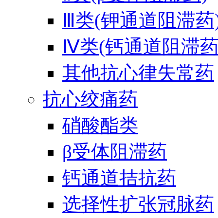
Ⅲ类(钾通道阻滞药
Ⅳ类(钙通道阻滞药
其他抗心律失常药
抗心绞痛药
硝酸酯类
β受体阻滞药
钙通道拮抗药
选择性扩张冠脉药