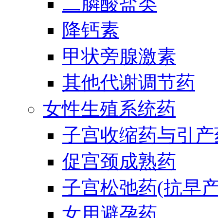
二膦酸盐类
降钙素
甲状旁腺激素
其他代谢调节药
女性生殖系统药
子宫收缩药与引产
促宫颈成熟药
子宫松弛药(抗早产
女用避孕药