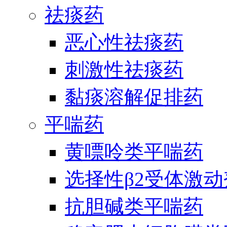
祛痰药
恶心性祛痰药
刺激性祛痰药
黏痰溶解促排药
平喘药
黄嘌呤类平喘药
选择性β2受体激
抗胆碱类平喘药