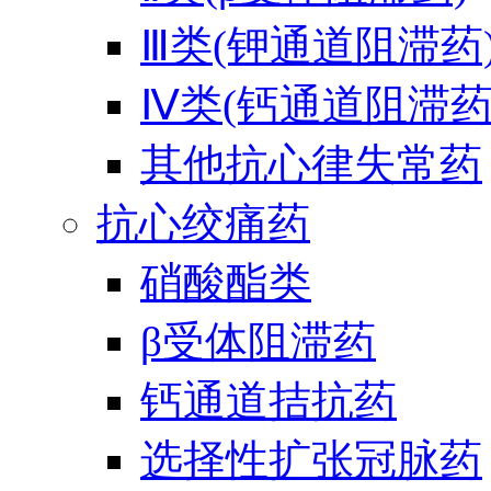
Ⅲ类(钾通道阻滞药
Ⅳ类(钙通道阻滞药
其他抗心律失常药
抗心绞痛药
硝酸酯类
β受体阻滞药
钙通道拮抗药
选择性扩张冠脉药