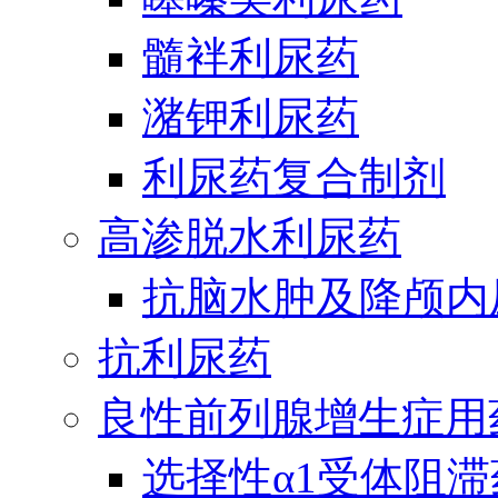
髓袢利尿药
潴钾利尿药
利尿药复合制剂
高渗脱水利尿药
抗脑水肿及降颅内
抗利尿药
良性前列腺增生症用
选择性α1受体阻滞