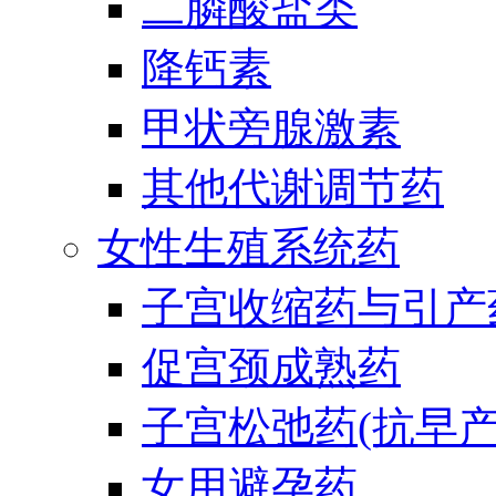
二膦酸盐类
降钙素
甲状旁腺激素
其他代谢调节药
女性生殖系统药
子宫收缩药与引产
促宫颈成熟药
子宫松弛药(抗早产
女用避孕药