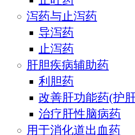
泻药与止泻药
导泻药
止泻药
肝胆疾病辅助药
利胆药
改善肝功能药(护肝
治疗肝性脑病药
用于消化道出血药