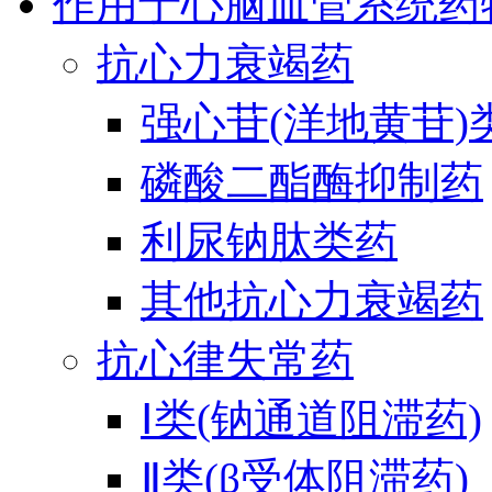
作用于心脑血管系统药
抗心力衰竭药
强心苷(洋地黄苷)
磷酸二酯酶抑制药
利尿钠肽类药
其他抗心力衰竭药
抗心律失常药
Ⅰ类(钠通道阻滞药)
Ⅱ类(β受体阻滞药)