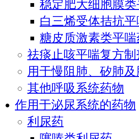
稳定肥大细胞膜类
白三烯受体拮抗平
糖皮质激素类平喘
祛痰止咳平喘复方制
用于慢阻肺、矽肺及
其他呼吸系统药物
作用于泌尿系统的药物
利尿药
噻嗪类利尿药