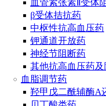
血管紧张素Ⅱ受体
β受体拮抗药
中枢性抗高血压药
钾通道开放药
神经节阻断药
其他抗高血压药及
血脂调节药
羟甲戊二酰辅酶A
贝丁酸类药