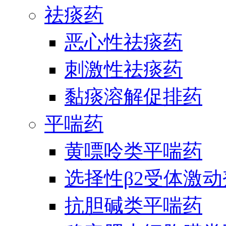
祛痰药
恶心性祛痰药
刺激性祛痰药
黏痰溶解促排药
平喘药
黄嘌呤类平喘药
选择性β2受体激
抗胆碱类平喘药