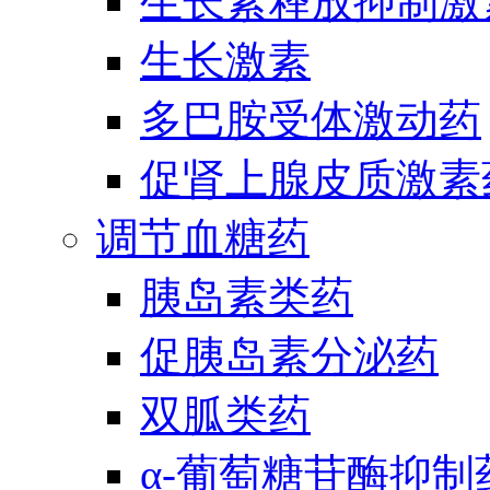
生长素释放抑制激
生长激素
多巴胺受体激动药
促肾上腺皮质激素
调节血糖药
胰岛素类药
促胰岛素分泌药
双胍类药
α-葡萄糖苷酶抑制