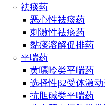
祛痰药
恶心性祛痰药
刺激性祛痰药
黏痰溶解促排药
平喘药
黄嘌呤类平喘药
选择性β2受体激
抗胆碱类平喘药