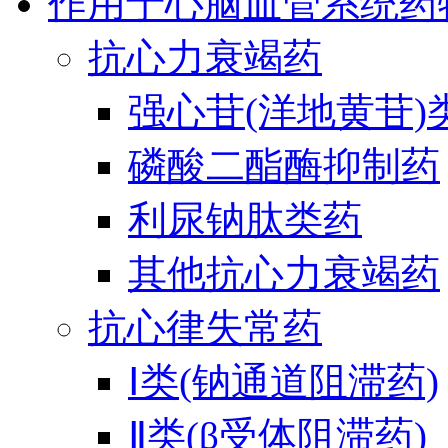
作用于心脑血管系统药
抗心力衰竭药
强心苷(洋地黄苷)
磷酸二酯酶抑制药
利尿钠肽类药
其他抗心力衰竭药
抗心律失常药
Ⅰ类(钠通道阻滞药)
Ⅱ类(β受体阻滞药)