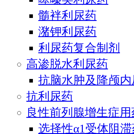
髓袢利尿药
潴钾利尿药
利尿药复合制剂
高渗脱水利尿药
抗脑水肿及降颅内
抗利尿药
良性前列腺增生症用
选择性α1受体阻滞