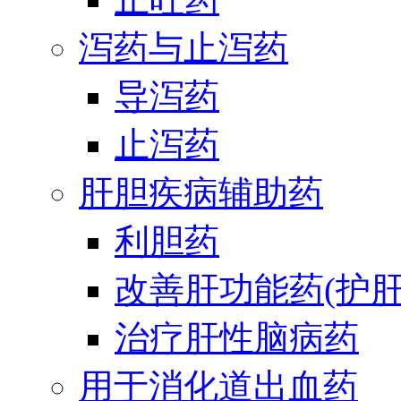
泻药与止泻药
导泻药
止泻药
肝胆疾病辅助药
利胆药
改善肝功能药(护肝
治疗肝性脑病药
用于消化道出血药