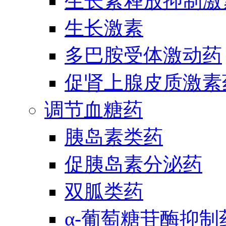
生长素释放抑制激
生长激素
多巴胺受体激动药
促肾上腺皮质激素
调节血糖药
胰岛素类药
促胰岛素分泌药
双胍类药
α-葡萄糖苷酶抑制