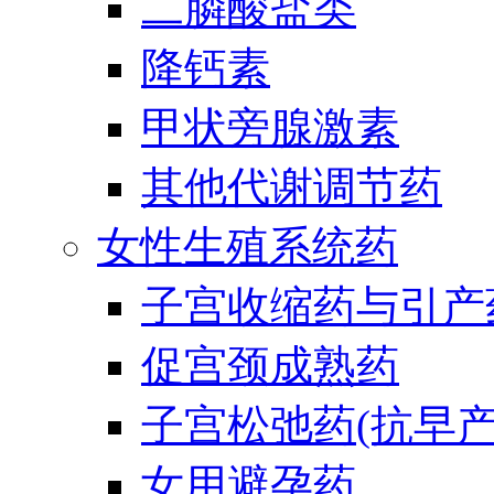
二膦酸盐类
降钙素
甲状旁腺激素
其他代谢调节药
女性生殖系统药
子宫收缩药与引产
促宫颈成熟药
子宫松弛药(抗早产
女用避孕药