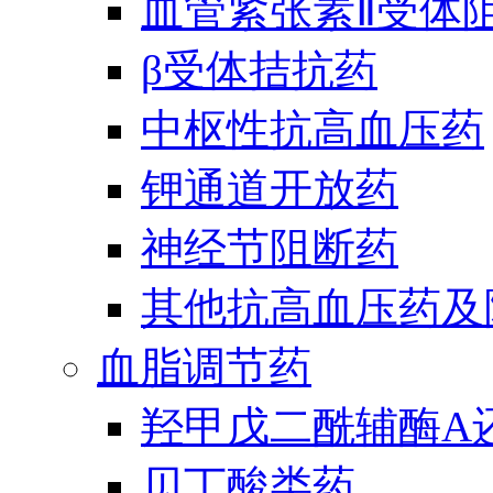
血管紧张素Ⅱ受体
β受体拮抗药
中枢性抗高血压药
钾通道开放药
神经节阻断药
其他抗高血压药及
血脂调节药
羟甲戊二酰辅酶A
贝丁酸类药