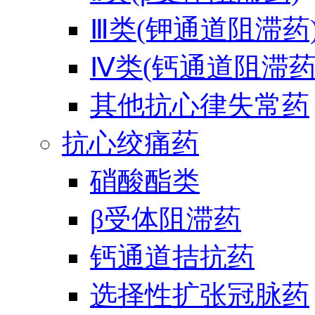
Ⅲ类(钾通道阻滞药
Ⅳ类(钙通道阻滞药
其他抗心律失常药
抗心绞痛药
硝酸酯类
β受体阻滞药
钙通道拮抗药
选择性扩张冠脉药