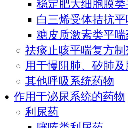
稳定肥大细胞膜类
白三烯受体拮抗平
糖皮质激素类平喘
祛痰止咳平喘复方制
用于慢阻肺、矽肺及
其他呼吸系统药物
作用于泌尿系统的药物
利尿药
噻嗪类利尿药