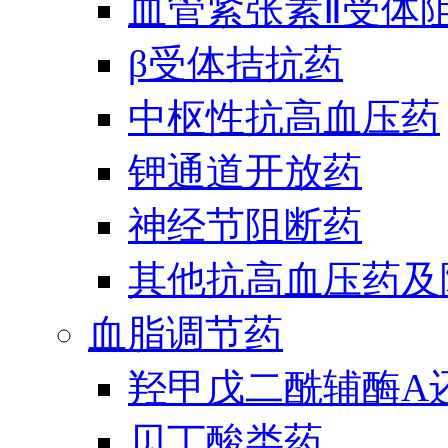
血管紧张素Ⅱ受体
β受体拮抗药
中枢性抗高血压药
钾通道开放药
神经节阻断药
其他抗高血压药及
血脂调节药
羟甲戊二酰辅酶A
贝丁酸类药