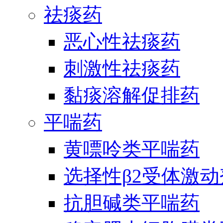
祛痰药
恶心性祛痰药
刺激性祛痰药
黏痰溶解促排药
平喘药
黄嘌呤类平喘药
选择性β2受体激
抗胆碱类平喘药