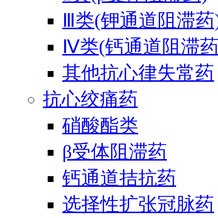
Ⅲ类(钾通道阻滞药
Ⅳ类(钙通道阻滞药
其他抗心律失常药
抗心绞痛药
硝酸酯类
β受体阻滞药
钙通道拮抗药
选择性扩张冠脉药