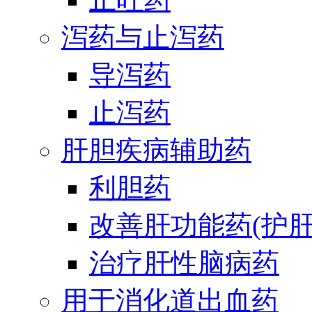
泻药与止泻药
导泻药
止泻药
肝胆疾病辅助药
利胆药
改善肝功能药(护肝
治疗肝性脑病药
用于消化道出血药