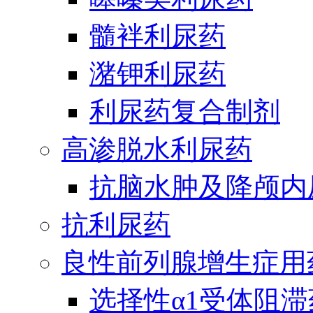
髓袢利尿药
潴钾利尿药
利尿药复合制剂
高渗脱水利尿药
抗脑水肿及降颅内
抗利尿药
良性前列腺增生症用
选择性α1受体阻滞