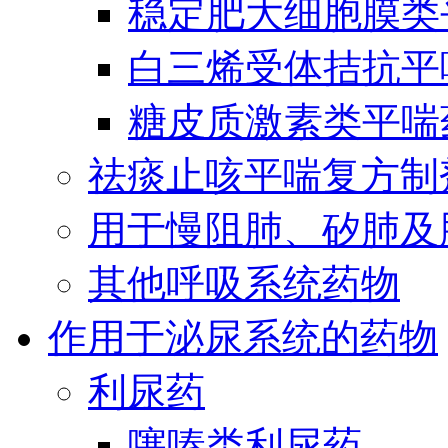
稳定肥大细胞膜类
白三烯受体拮抗平
糖皮质激素类平喘
祛痰止咳平喘复方制
用于慢阻肺、矽肺及
其他呼吸系统药物
作用于泌尿系统的药物
利尿药
噻嗪类利尿药