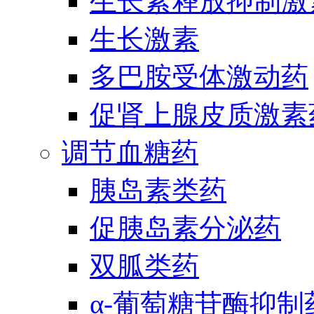
生长素释放抑制激
生长激素
多巴胺受体激动药
促肾上腺皮质激素
调节血糖药
胰岛素类药
促胰岛素分泌药
双胍类药
α-葡萄糖苷酶抑制