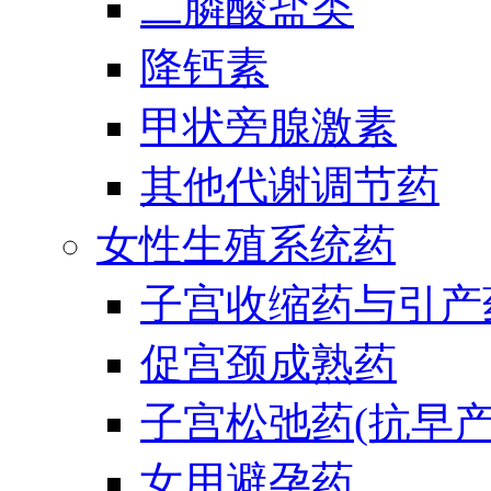
二膦酸盐类
降钙素
甲状旁腺激素
其他代谢调节药
女性生殖系统药
子宫收缩药与引产
促宫颈成熟药
子宫松弛药(抗早产
女用避孕药