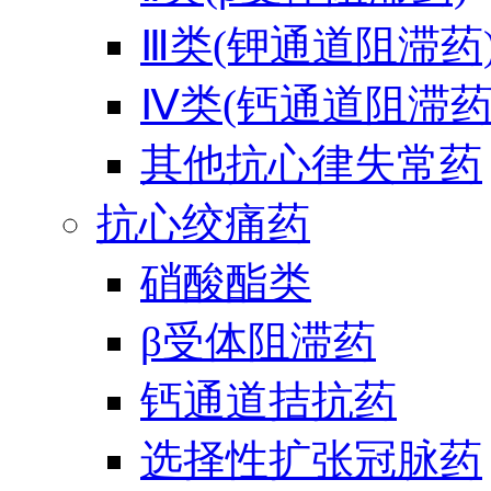
Ⅲ类(钾通道阻滞药
Ⅳ类(钙通道阻滞药
其他抗心律失常药
抗心绞痛药
硝酸酯类
β受体阻滞药
钙通道拮抗药
选择性扩张冠脉药