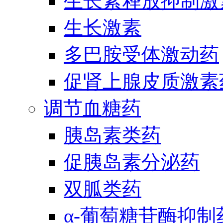
生长素释放抑制激
生长激素
多巴胺受体激动药
促肾上腺皮质激素
调节血糖药
胰岛素类药
促胰岛素分泌药
双胍类药
α-葡萄糖苷酶抑制