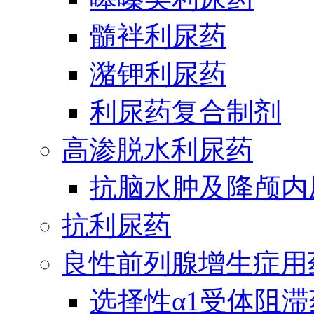
髓袢利尿药
潴钾利尿药
利尿药复合制剂
高渗脱水利尿药
抗脑水肿及降颅内
抗利尿药
良性前列腺增生症用
选择性α1受体阻滞