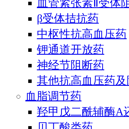
血管紧张素Ⅱ受体
β受体拮抗药
中枢性抗高血压药
钾通道开放药
神经节阻断药
其他抗高血压药及
血脂调节药
羟甲戊二酰辅酶A
贝丁酸类药