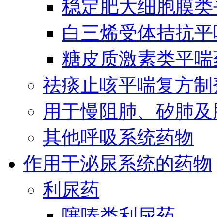
稳定肥大细胞膜类
白三烯受体拮抗平
糖皮质激素类平喘
祛痰止咳平喘复方制
用于慢阻肺、矽肺及
其他呼吸系统药物
作用于泌尿系统的药物
利尿药
噻嗪类利尿药