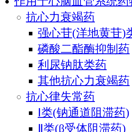
作用于心脑血管系统药
抗心力衰竭药
强心苷(洋地黄苷)
磷酸二酯酶抑制药
利尿钠肽类药
其他抗心力衰竭药
抗心律失常药
Ⅰ类(钠通道阻滞药)
Ⅱ类(β受体阻滞药)