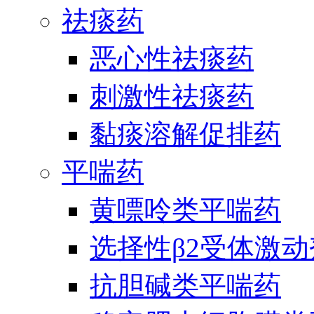
祛痰药
恶心性祛痰药
刺激性祛痰药
黏痰溶解促排药
平喘药
黄嘌呤类平喘药
选择性β2受体激
抗胆碱类平喘药