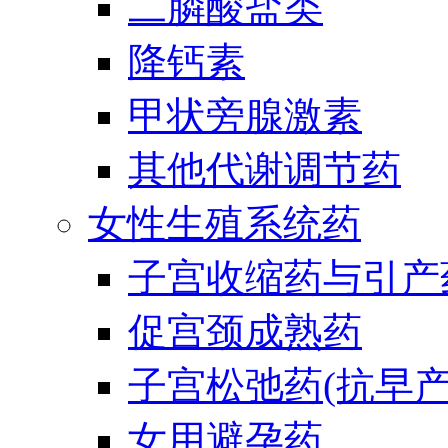
二膦酸盐类
降钙素
甲状旁腺激素
其他代谢调节药
女性生殖系统药
子宫收缩药与引产
促宫颈成熟药
子宫松弛药(抗早产
女用避孕药