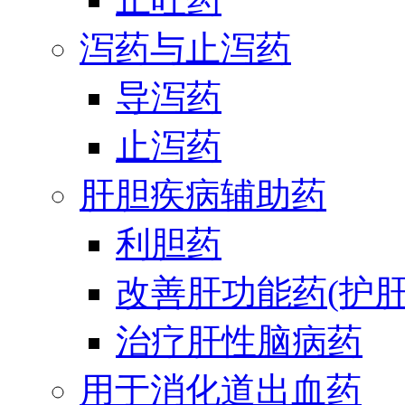
泻药与止泻药
导泻药
止泻药
肝胆疾病辅助药
利胆药
改善肝功能药(护肝
治疗肝性脑病药
用于消化道出血药