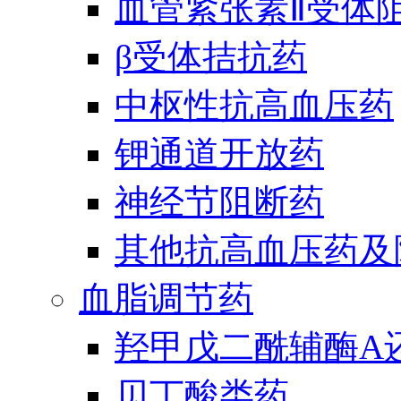
血管紧张素Ⅱ受体
β受体拮抗药
中枢性抗高血压药
钾通道开放药
神经节阻断药
其他抗高血压药及
血脂调节药
羟甲戊二酰辅酶A
贝丁酸类药