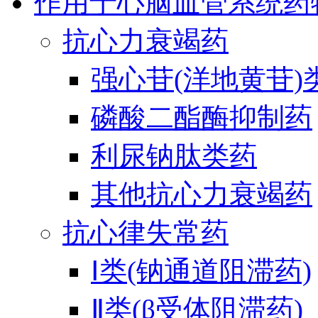
作用于心脑血管系统药
抗心力衰竭药
强心苷(洋地黄苷)
磷酸二酯酶抑制药
利尿钠肽类药
其他抗心力衰竭药
抗心律失常药
Ⅰ类(钠通道阻滞药)
Ⅱ类(β受体阻滞药)