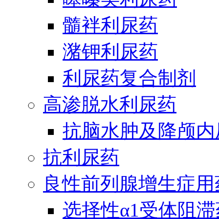
髓袢利尿药
潴钾利尿药
利尿药复合制剂
高渗脱水利尿药
抗脑水肿及降颅内
抗利尿药
良性前列腺增生症用
选择性α1受体阻滞