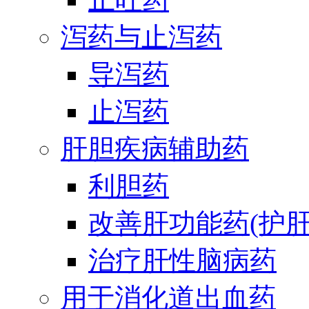
泻药与止泻药
导泻药
止泻药
肝胆疾病辅助药
利胆药
改善肝功能药(护肝
治疗肝性脑病药
用于消化道出血药