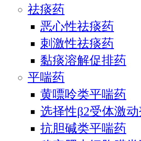
祛痰药
恶心性祛痰药
刺激性祛痰药
黏痰溶解促排药
平喘药
黄嘌呤类平喘药
选择性β2受体激
抗胆碱类平喘药