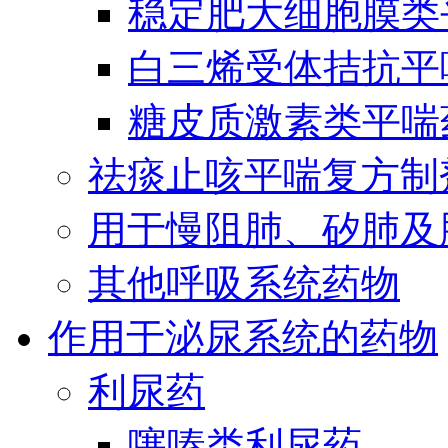
稳定肥大细胞膜类
白三烯受体拮抗平
糖皮质激素类平喘
祛痰止咳平喘复方制
用于慢阻肺、矽肺及
其他呼吸系统药物
作用于泌尿系统的药物
利尿药
噻嗪类利尿药