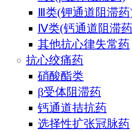
Ⅲ类(钾通道阻滞药
Ⅳ类(钙通道阻滞药
其他抗心律失常药
抗心绞痛药
硝酸酯类
β受体阻滞药
钙通道拮抗药
选择性扩张冠脉药