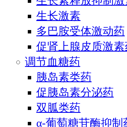
生长素释放抑制激
生长激素
多巴胺受体激动药
促肾上腺皮质激素
调节血糖药
胰岛素类药
促胰岛素分泌药
双胍类药
α-葡萄糖苷酶抑制