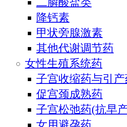
二膦酸盐类
降钙素
甲状旁腺激素
其他代谢调节药
女性生殖系统药
子宫收缩药与引产
促宫颈成熟药
子宫松弛药(抗早产
女用避孕药