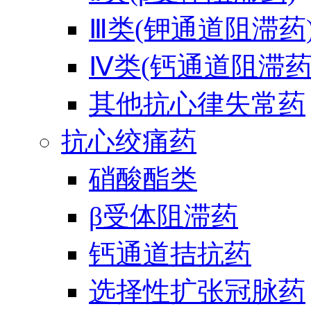
Ⅲ类(钾通道阻滞药
Ⅳ类(钙通道阻滞药
其他抗心律失常药
抗心绞痛药
硝酸酯类
β受体阻滞药
钙通道拮抗药
选择性扩张冠脉药