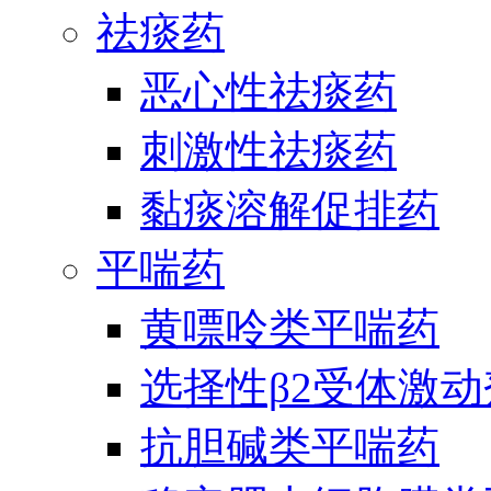
祛痰药
恶心性祛痰药
刺激性祛痰药
黏痰溶解促排药
平喘药
黄嘌呤类平喘药
选择性β2受体激
抗胆碱类平喘药