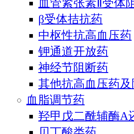
血管紧张素Ⅱ受体
β受体拮抗药
中枢性抗高血压药
钾通道开放药
神经节阻断药
其他抗高血压药及
血脂调节药
羟甲戊二酰辅酶A
贝丁酸类药