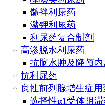
髓袢利尿药
潴钾利尿药
利尿药复合制剂
高渗脱水利尿药
抗脑水肿及降颅内
抗利尿药
良性前列腺增生症用
选择性α1受体阻滞