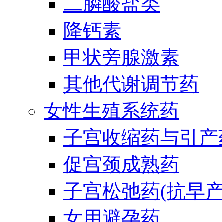
二膦酸盐类
降钙素
甲状旁腺激素
其他代谢调节药
女性生殖系统药
子宫收缩药与引产
促宫颈成熟药
子宫松弛药(抗早产
女用避孕药