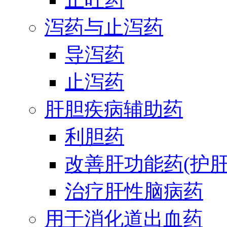
泻药与止泻药
导泻药
止泻药
肝胆疾病辅助药
利胆药
改善肝功能药(护肝
治疗肝性脑病药
用于消化道出血药