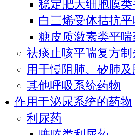
稳定肥大细胞膜类
白三烯受体拮抗平
糖皮质激素类平喘
祛痰止咳平喘复方制
用于慢阻肺、矽肺及
其他呼吸系统药物
作用于泌尿系统的药物
利尿药
噻嗪类利尿药