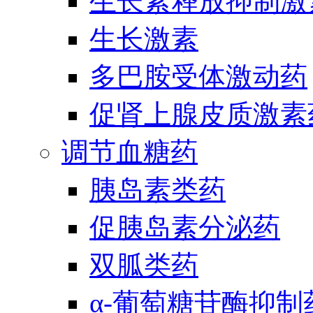
生长素释放抑制激
生长激素
多巴胺受体激动药
促肾上腺皮质激素
调节血糖药
胰岛素类药
促胰岛素分泌药
双胍类药
α-葡萄糖苷酶抑制