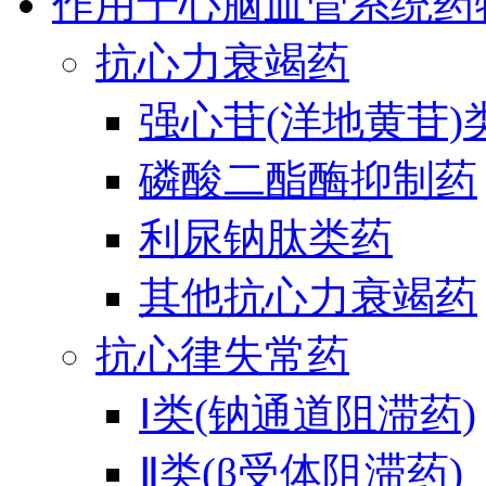
作用于心脑血管系统药
抗心力衰竭药
强心苷(洋地黄苷)
磷酸二酯酶抑制药
利尿钠肽类药
其他抗心力衰竭药
抗心律失常药
Ⅰ类(钠通道阻滞药)
Ⅱ类(β受体阻滞药)