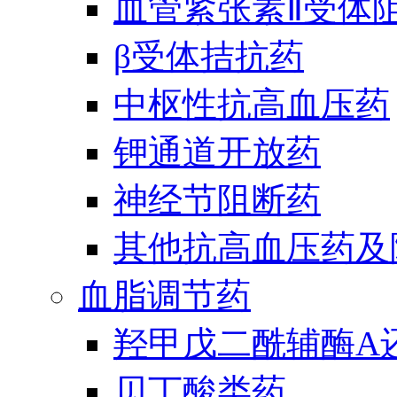
血管紧张素Ⅱ受体
β受体拮抗药
中枢性抗高血压药
钾通道开放药
神经节阻断药
其他抗高血压药及
血脂调节药
羟甲戊二酰辅酶A
贝丁酸类药