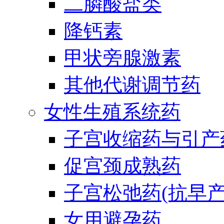
二膦酸盐类
降钙素
甲状旁腺激素
其他代谢调节药
女性生殖系统药
子宫收缩药与引产
促宫颈成熟药
子宫松弛药(抗早产
女用避孕药