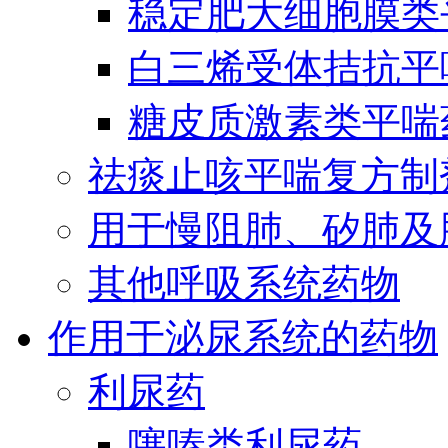
稳定肥大细胞膜类
白三烯受体拮抗平
糖皮质激素类平喘
祛痰止咳平喘复方制
用于慢阻肺、矽肺及
其他呼吸系统药物
作用于泌尿系统的药物
利尿药
噻嗪类利尿药