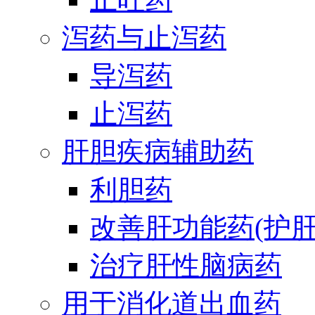
泻药与止泻药
导泻药
止泻药
肝胆疾病辅助药
利胆药
改善肝功能药(护肝
治疗肝性脑病药
用于消化道出血药