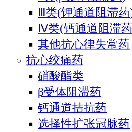
Ⅲ类(钾通道阻滞药
Ⅳ类(钙通道阻滞药
其他抗心律失常药
抗心绞痛药
硝酸酯类
β受体阻滞药
钙通道拮抗药
选择性扩张冠脉药