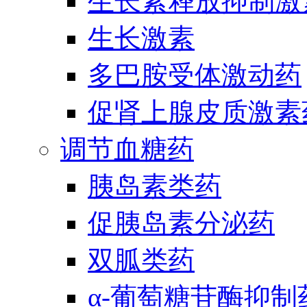
生长素释放抑制激
生长激素
多巴胺受体激动药
促肾上腺皮质激素
调节血糖药
胰岛素类药
促胰岛素分泌药
双胍类药
α-葡萄糖苷酶抑制