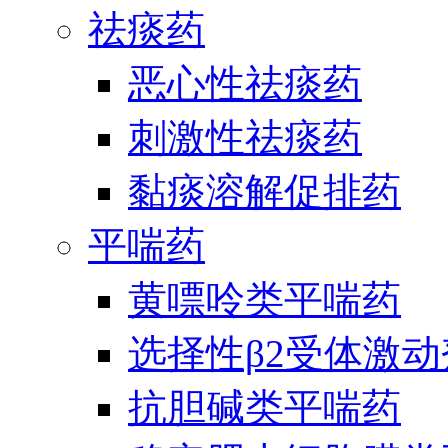
祛痰药
恶心性祛痰药
刺激性祛痰药
黏痰溶解促排药
平喘药
黄嘌呤类平喘药
选择性β2受体激
抗胆碱类平喘药