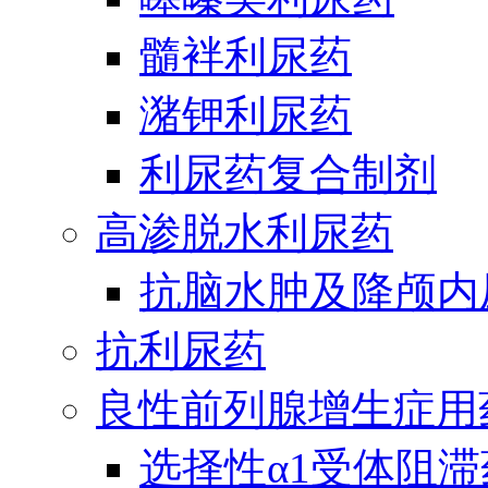
髓袢利尿药
潴钾利尿药
利尿药复合制剂
高渗脱水利尿药
抗脑水肿及降颅内
抗利尿药
良性前列腺增生症用
选择性α1受体阻滞