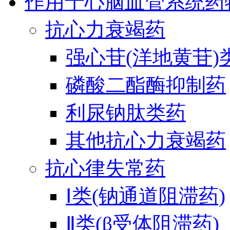
作用于心脑血管系统药
抗心力衰竭药
强心苷(洋地黄苷)
磷酸二酯酶抑制药
利尿钠肽类药
其他抗心力衰竭药
抗心律失常药
Ⅰ类(钠通道阻滞药)
Ⅱ类(β受体阻滞药)