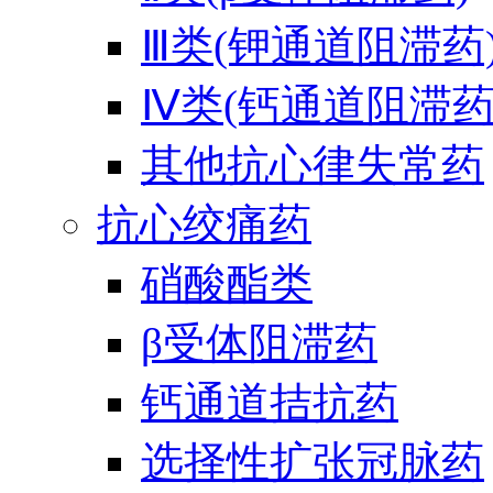
Ⅲ类(钾通道阻滞药
Ⅳ类(钙通道阻滞药
其他抗心律失常药
抗心绞痛药
硝酸酯类
β受体阻滞药
钙通道拮抗药
选择性扩张冠脉药