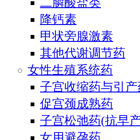
二膦酸盐类
降钙素
甲状旁腺激素
其他代谢调节药
女性生殖系统药
子宫收缩药与引产
促宫颈成熟药
子宫松弛药(抗早产
女用避孕药