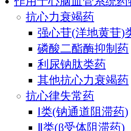
作用于心脑血管系统药
抗心力衰竭药
强心苷(洋地黄苷)
磷酸二酯酶抑制药
利尿钠肽类药
其他抗心力衰竭药
抗心律失常药
Ⅰ类(钠通道阻滞药)
Ⅱ类(β受体阻滞药)