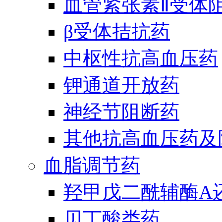
血管紧张素Ⅱ受体
β受体拮抗药
中枢性抗高血压药
钾通道开放药
神经节阻断药
其他抗高血压药及
血脂调节药
羟甲戊二酰辅酶A
贝丁酸类药