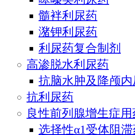
髓袢利尿药
潴钾利尿药
利尿药复合制剂
高渗脱水利尿药
抗脑水肿及降颅内
抗利尿药
良性前列腺增生症用
选择性α1受体阻滞