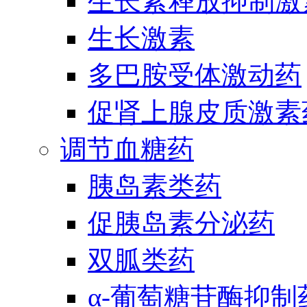
生长素释放抑制激
生长激素
多巴胺受体激动药
促肾上腺皮质激素
调节血糖药
胰岛素类药
促胰岛素分泌药
双胍类药
α-葡萄糖苷酶抑制