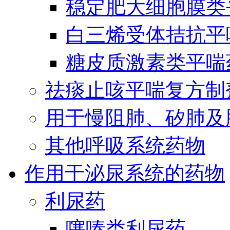
稳定肥大细胞膜类
白三烯受体拮抗平
糖皮质激素类平喘
祛痰止咳平喘复方制
用于慢阻肺、矽肺及
其他呼吸系统药物
作用于泌尿系统的药物
利尿药
噻嗪类利尿药