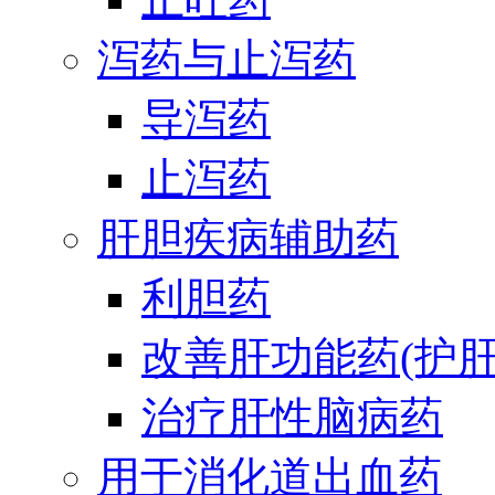
泻药与止泻药
导泻药
止泻药
肝胆疾病辅助药
利胆药
改善肝功能药(护肝
治疗肝性脑病药
用于消化道出血药