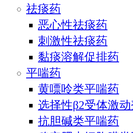
祛痰药
恶心性祛痰药
刺激性祛痰药
黏痰溶解促排药
平喘药
黄嘌呤类平喘药
选择性β2受体激
抗胆碱类平喘药