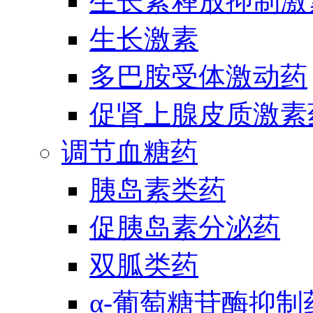
生长素释放抑制激
生长激素
多巴胺受体激动药
促肾上腺皮质激素
调节血糖药
胰岛素类药
促胰岛素分泌药
双胍类药
α-葡萄糖苷酶抑制