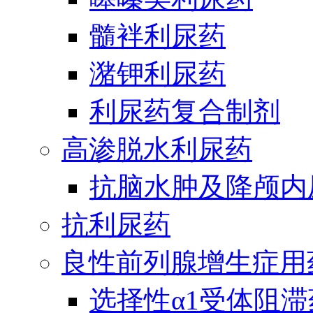
髓袢利尿药
潴钾利尿药
利尿药复合制剂
高渗脱水利尿药
抗脑水肿及降颅内
抗利尿药
良性前列腺增生症用
选择性α1受体阻滞