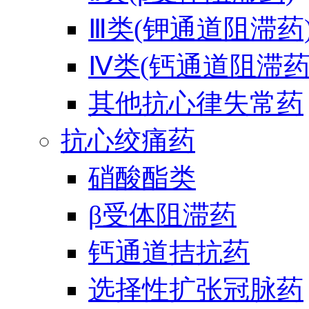
Ⅲ类(钾通道阻滞药
Ⅳ类(钙通道阻滞药
其他抗心律失常药
抗心绞痛药
硝酸酯类
β受体阻滞药
钙通道拮抗药
选择性扩张冠脉药