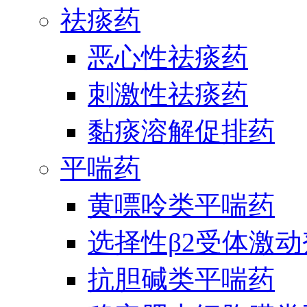
祛痰药
恶心性祛痰药
刺激性祛痰药
黏痰溶解促排药
平喘药
黄嘌呤类平喘药
选择性β2受体激
抗胆碱类平喘药