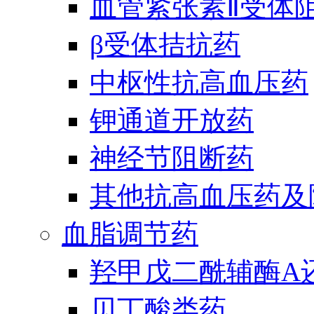
血管紧张素Ⅱ受体
β受体拮抗药
中枢性抗高血压药
钾通道开放药
神经节阻断药
其他抗高血压药及
血脂调节药
羟甲戊二酰辅酶A
贝丁酸类药