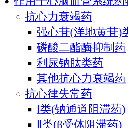
作用于心脑血管系统药
抗心力衰竭药
强心苷(洋地黄苷)
磷酸二酯酶抑制药
利尿钠肽类药
其他抗心力衰竭药
抗心律失常药
Ⅰ类(钠通道阻滞药)
Ⅱ类(β受体阻滞药)