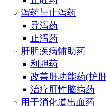
泻药与止泻药
导泻药
止泻药
肝胆疾病辅助药
利胆药
改善肝功能药(护肝
治疗肝性脑病药
用于消化道出血药