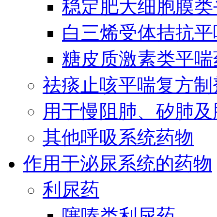
稳定肥大细胞膜类
白三烯受体拮抗平
糖皮质激素类平喘
祛痰止咳平喘复方制
用于慢阻肺、矽肺及
其他呼吸系统药物
作用于泌尿系统的药物
利尿药
噻嗪类利尿药