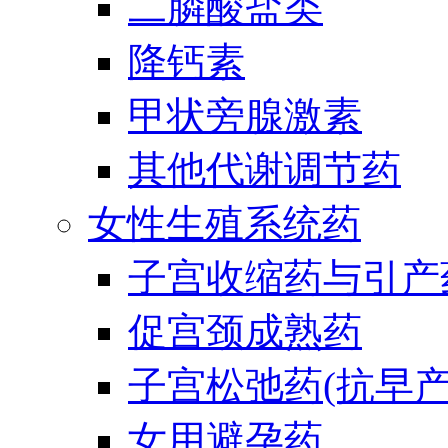
二膦酸盐类
降钙素
甲状旁腺激素
其他代谢调节药
女性生殖系统药
子宫收缩药与引产
促宫颈成熟药
子宫松弛药(抗早产
女用避孕药