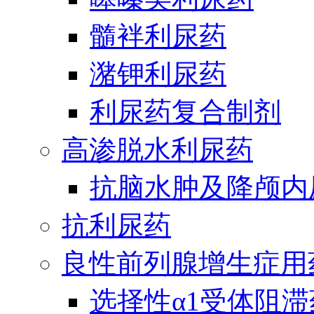
髓袢利尿药
潴钾利尿药
利尿药复合制剂
高渗脱水利尿药
抗脑水肿及降颅内
抗利尿药
良性前列腺增生症用
选择性α1受体阻滞