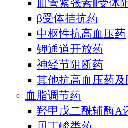
血管紧张素Ⅱ受体
β受体拮抗药
中枢性抗高血压药
钾通道开放药
神经节阻断药
其他抗高血压药及
血脂调节药
羟甲戊二酰辅酶A
贝丁酸类药