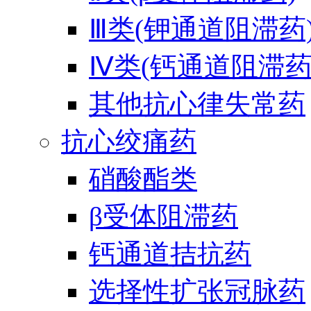
Ⅲ类(钾通道阻滞药
Ⅳ类(钙通道阻滞药
其他抗心律失常药
抗心绞痛药
硝酸酯类
β受体阻滞药
钙通道拮抗药
选择性扩张冠脉药