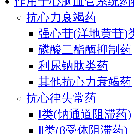
作用于心脑血管系统药
抗心力衰竭药
强心苷(洋地黄苷)
磷酸二酯酶抑制药
利尿钠肽类药
其他抗心力衰竭药
抗心律失常药
Ⅰ类(钠通道阻滞药)
Ⅱ类(β受体阻滞药)