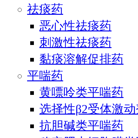
祛痰药
恶心性祛痰药
刺激性祛痰药
黏痰溶解促排药
平喘药
黄嘌呤类平喘药
选择性β2受体激
抗胆碱类平喘药