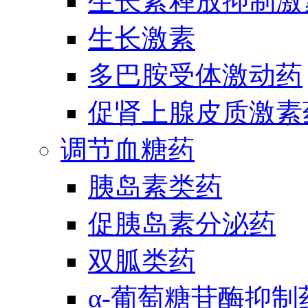
生长素释放抑制激
生长激素
多巴胺受体激动药
促肾上腺皮质激素
调节血糖药
胰岛素类药
促胰岛素分泌药
双胍类药
α-葡萄糖苷酶抑制