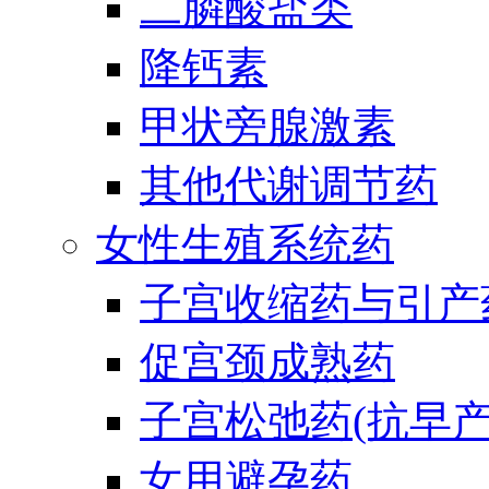
二膦酸盐类
降钙素
甲状旁腺激素
其他代谢调节药
女性生殖系统药
子宫收缩药与引产
促宫颈成熟药
子宫松弛药(抗早产
女用避孕药