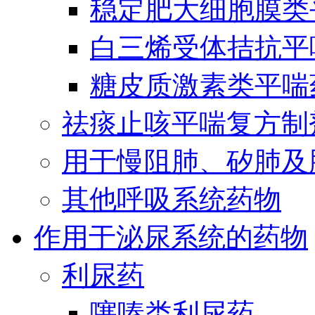
稳定肥大细胞膜类
白三烯受体拮抗平
糖皮质激素类平喘
祛痰止咳平喘复方制
用于慢阻肺、矽肺及
其他呼吸系统药物
作用于泌尿系统的药物
利尿药
噻嗪类利尿药