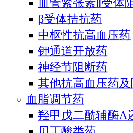
血管紧张素Ⅱ受体
β受体拮抗药
中枢性抗高血压药
钾通道开放药
神经节阻断药
其他抗高血压药及
血脂调节药
羟甲戊二酰辅酶A
贝丁酸类药