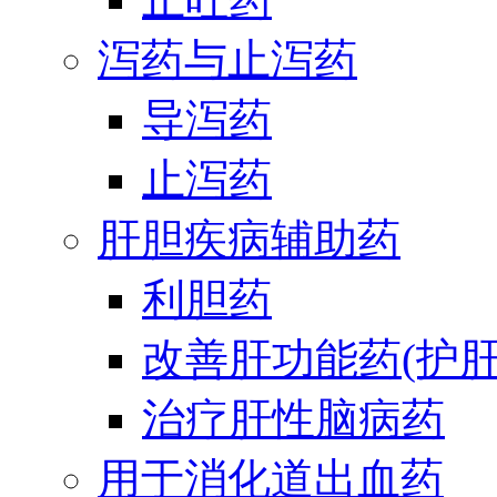
泻药与止泻药
导泻药
止泻药
肝胆疾病辅助药
利胆药
改善肝功能药(护肝
治疗肝性脑病药
用于消化道出血药