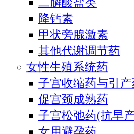
二膦酸盐类
降钙素
甲状旁腺激素
其他代谢调节药
女性生殖系统药
子宫收缩药与引产
促宫颈成熟药
子宫松弛药(抗早产
女用避孕药