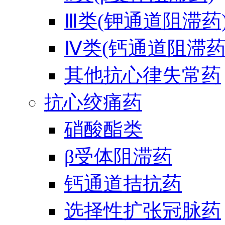
Ⅲ类(钾通道阻滞药
Ⅳ类(钙通道阻滞药
其他抗心律失常药
抗心绞痛药
硝酸酯类
β受体阻滞药
钙通道拮抗药
选择性扩张冠脉药