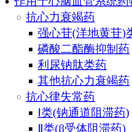
作用于心脑血管系统药
抗心力衰竭药
强心苷(洋地黄苷)
磷酸二酯酶抑制药
利尿钠肽类药
其他抗心力衰竭药
抗心律失常药
Ⅰ类(钠通道阻滞药)
Ⅱ类(β受体阻滞药)