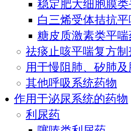
稳定肥大细胞膜类
白三烯受体拮抗平
糖皮质激素类平喘
祛痰止咳平喘复方制
用于慢阻肺、矽肺及
其他呼吸系统药物
作用于泌尿系统的药物
利尿药
噻嗪类利尿药