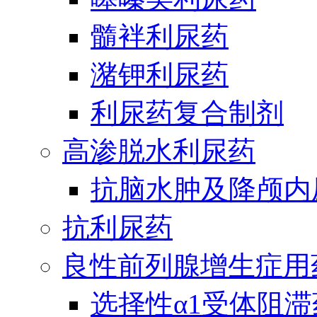
髓袢利尿药
潴钾利尿药
利尿药复合制剂
高渗脱水利尿药
抗脑水肿及降颅内
抗利尿药
良性前列腺增生症用
选择性α1受体阻滞