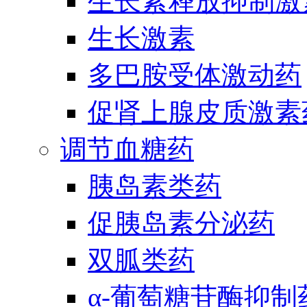
生长素释放抑制激
生长激素
多巴胺受体激动药
促肾上腺皮质激素
调节血糖药
胰岛素类药
促胰岛素分泌药
双胍类药
α-葡萄糖苷酶抑制