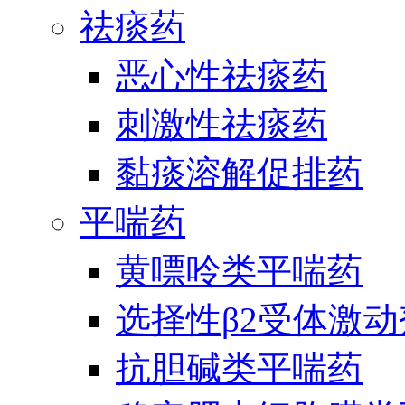
祛痰药
恶心性祛痰药
刺激性祛痰药
黏痰溶解促排药
平喘药
黄嘌呤类平喘药
选择性β2受体激
抗胆碱类平喘药