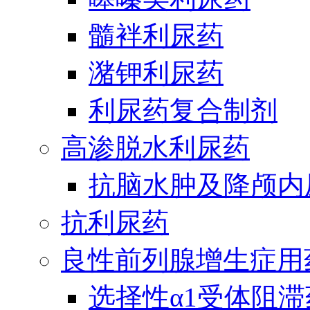
髓袢利尿药
潴钾利尿药
利尿药复合制剂
高渗脱水利尿药
抗脑水肿及降颅内
抗利尿药
良性前列腺增生症用
选择性α1受体阻滞