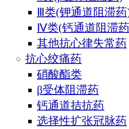
Ⅲ类(钾通道阻滞药
Ⅳ类(钙通道阻滞药
其他抗心律失常药
抗心绞痛药
硝酸酯类
β受体阻滞药
钙通道拮抗药
选择性扩张冠脉药