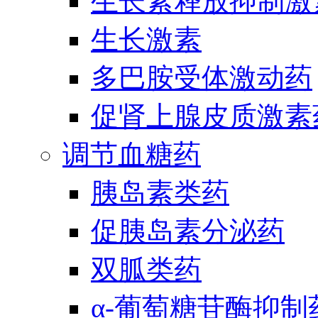
生长素释放抑制激
生长激素
多巴胺受体激动药
促肾上腺皮质激素
调节血糖药
胰岛素类药
促胰岛素分泌药
双胍类药
α-葡萄糖苷酶抑制