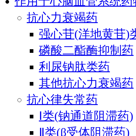
作用于心脑血管系统药
抗心力衰竭药
强心苷(洋地黄苷)
磷酸二酯酶抑制药
利尿钠肽类药
其他抗心力衰竭药
抗心律失常药
Ⅰ类(钠通道阻滞药)
Ⅱ类(β受体阻滞药)