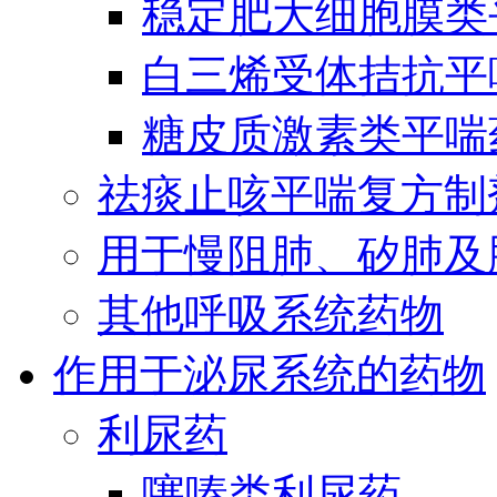
稳定肥大细胞膜类
白三烯受体拮抗平
糖皮质激素类平喘
祛痰止咳平喘复方制
用于慢阻肺、矽肺及
其他呼吸系统药物
作用于泌尿系统的药物
利尿药
噻嗪类利尿药