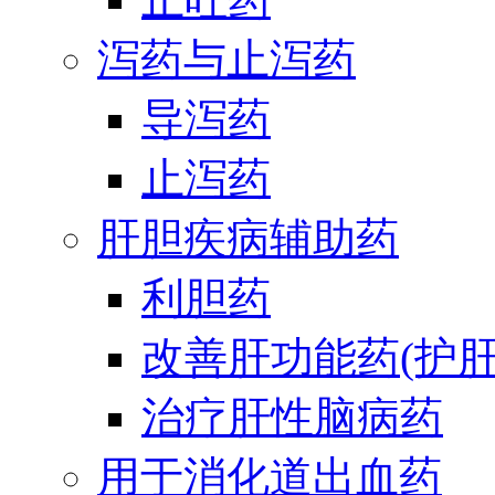
泻药与止泻药
导泻药
止泻药
肝胆疾病辅助药
利胆药
改善肝功能药(护肝
治疗肝性脑病药
用于消化道出血药