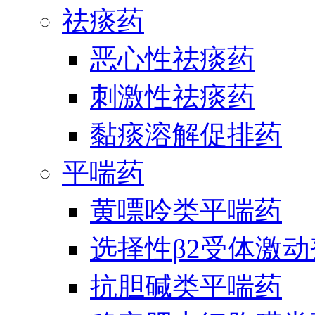
祛痰药
恶心性祛痰药
刺激性祛痰药
黏痰溶解促排药
平喘药
黄嘌呤类平喘药
选择性β2受体激
抗胆碱类平喘药