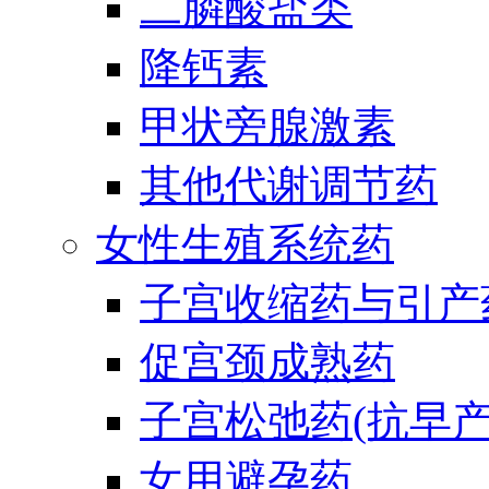
二膦酸盐类
降钙素
甲状旁腺激素
其他代谢调节药
女性生殖系统药
子宫收缩药与引产
促宫颈成熟药
子宫松弛药(抗早产
女用避孕药