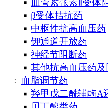
血管紧张素Ⅱ受体
β受体拮抗药
中枢性抗高血压药
钾通道开放药
神经节阻断药
其他抗高血压药及
血脂调节药
羟甲戊二酰辅酶A
贝丁酸类药