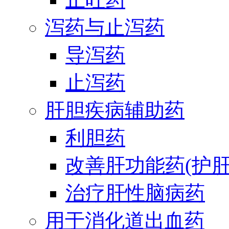
泻药与止泻药
导泻药
止泻药
肝胆疾病辅助药
利胆药
改善肝功能药(护肝
治疗肝性脑病药
用于消化道出血药