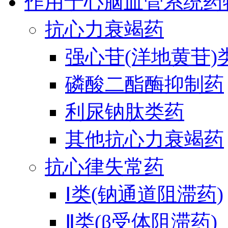
作用于心脑血管系统药
抗心力衰竭药
强心苷(洋地黄苷)
磷酸二酯酶抑制药
利尿钠肽类药
其他抗心力衰竭药
抗心律失常药
Ⅰ类(钠通道阻滞药)
Ⅱ类(β受体阻滞药)