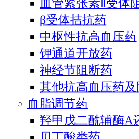
血管紧张素Ⅱ受体
β受体拮抗药
中枢性抗高血压药
钾通道开放药
神经节阻断药
其他抗高血压药及
血脂调节药
羟甲戊二酰辅酶A
贝丁酸类药