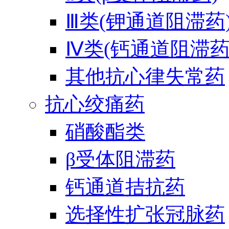
Ⅲ类(钾通道阻滞药
Ⅳ类(钙通道阻滞药
其他抗心律失常药
抗心绞痛药
硝酸酯类
β受体阻滞药
钙通道拮抗药
选择性扩张冠脉药