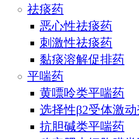
祛痰药
恶心性祛痰药
刺激性祛痰药
黏痰溶解促排药
平喘药
黄嘌呤类平喘药
选择性β2受体激
抗胆碱类平喘药