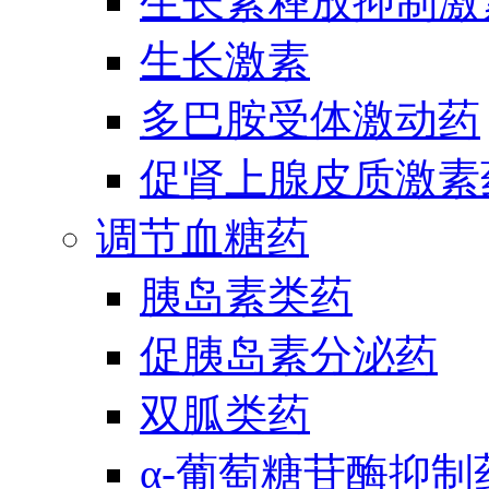
生长素释放抑制激
生长激素
多巴胺受体激动药
促肾上腺皮质激素
调节血糖药
胰岛素类药
促胰岛素分泌药
双胍类药
α-葡萄糖苷酶抑制