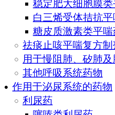
稳定肥大细胞膜类
白三烯受体拮抗平
糖皮质激素类平喘
祛痰止咳平喘复方制
用于慢阻肺、矽肺及
其他呼吸系统药物
作用于泌尿系统的药物
利尿药
噻嗪类利尿药