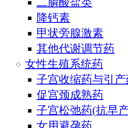
二膦酸盐类
降钙素
甲状旁腺激素
其他代谢调节药
女性生殖系统药
子宫收缩药与引产
促宫颈成熟药
子宫松弛药(抗早产
女用避孕药