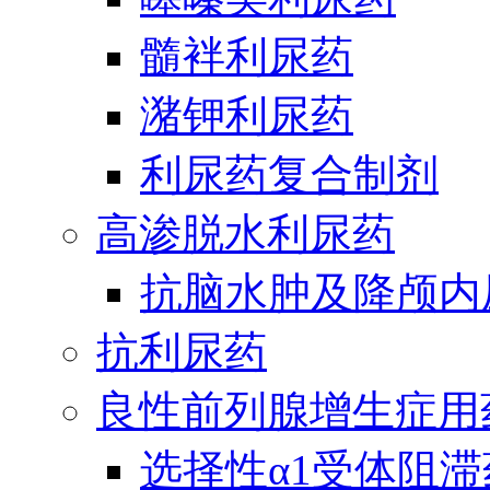
髓袢利尿药
潴钾利尿药
利尿药复合制剂
高渗脱水利尿药
抗脑水肿及降颅内
抗利尿药
良性前列腺增生症用
选择性α1受体阻滞