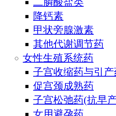
二膦酸盐类
降钙素
甲状旁腺激素
其他代谢调节药
女性生殖系统药
子宫收缩药与引产
促宫颈成熟药
子宫松弛药(抗早产
女用避孕药