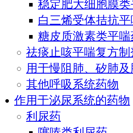
稳定肥大细胞膜类
白三烯受体拮抗平
糖皮质激素类平喘
祛痰止咳平喘复方制
用于慢阻肺、矽肺及
其他呼吸系统药物
作用于泌尿系统的药物
利尿药
噻嗪类利尿药