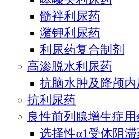
髓袢利尿药
潴钾利尿药
利尿药复合制剂
高渗脱水利尿药
抗脑水肿及降颅内
抗利尿药
良性前列腺增生症用
选择性α1受体阻滞