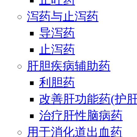
泻药与止泻药
导泻药
止泻药
肝胆疾病辅助药
利胆药
改善肝功能药(护肝
治疗肝性脑病药
用于消化道出血药