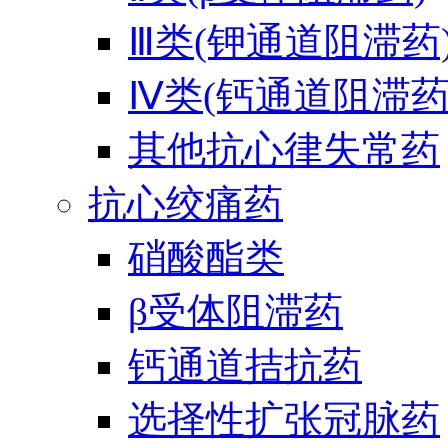
Ⅲ类(钾通道阻滞药
Ⅳ类(钙通道阻滞药
其他抗心律失常药
抗心绞痛药
硝酸酯类
β受体阻滞药
钙通道拮抗药
选择性扩张冠脉药