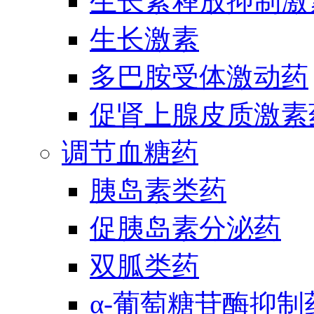
生长素释放抑制激
生长激素
多巴胺受体激动药
促肾上腺皮质激素
调节血糖药
胰岛素类药
促胰岛素分泌药
双胍类药
α-葡萄糖苷酶抑制