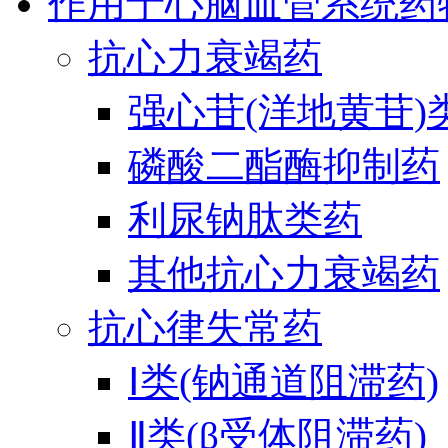
作用于心脑血管系统药
抗心力衰竭药
强心苷(洋地黄苷)
磷酸二酯酶抑制药
利尿钠肽类药
其他抗心力衰竭药
抗心律失常药
Ⅰ类(钠通道阻滞药)
Ⅱ类(β受体阻滞药)