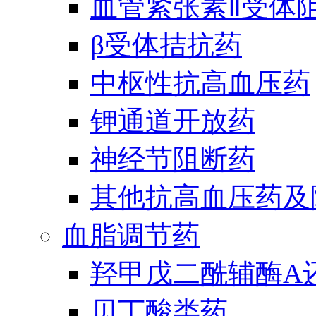
血管紧张素Ⅱ受体
β受体拮抗药
中枢性抗高血压药
钾通道开放药
神经节阻断药
其他抗高血压药及
血脂调节药
羟甲戊二酰辅酶A
贝丁酸类药