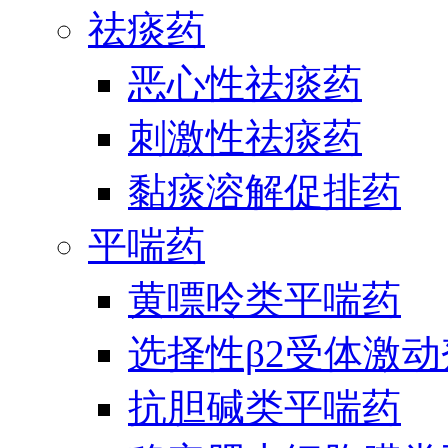
祛痰药
恶心性祛痰药
刺激性祛痰药
黏痰溶解促排药
平喘药
黄嘌呤类平喘药
选择性β2受体激
抗胆碱类平喘药