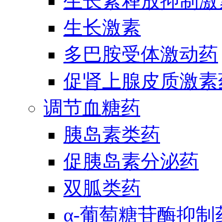
生长素释放抑制激
生长激素
多巴胺受体激动药
促肾上腺皮质激素
调节血糖药
胰岛素类药
促胰岛素分泌药
双胍类药
α-葡萄糖苷酶抑制