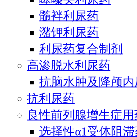
髓袢利尿药
潴钾利尿药
利尿药复合制剂
高渗脱水利尿药
抗脑水肿及降颅内
抗利尿药
良性前列腺增生症用
选择性α1受体阻滞