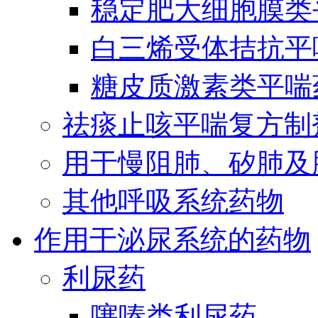
稳定肥大细胞膜类
白三烯受体拮抗平
糖皮质激素类平喘
祛痰止咳平喘复方制
用于慢阻肺、矽肺及
其他呼吸系统药物
作用于泌尿系统的药物
利尿药
噻嗪类利尿药