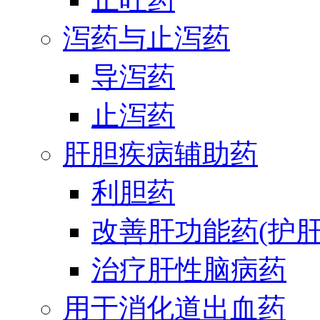
泻药与止泻药
导泻药
止泻药
肝胆疾病辅助药
利胆药
改善肝功能药(护肝
治疗肝性脑病药
用于消化道出血药