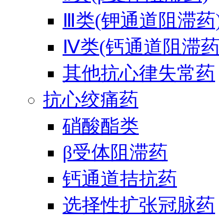
Ⅲ类(钾通道阻滞药
Ⅳ类(钙通道阻滞药
其他抗心律失常药
抗心绞痛药
硝酸酯类
β受体阻滞药
钙通道拮抗药
选择性扩张冠脉药