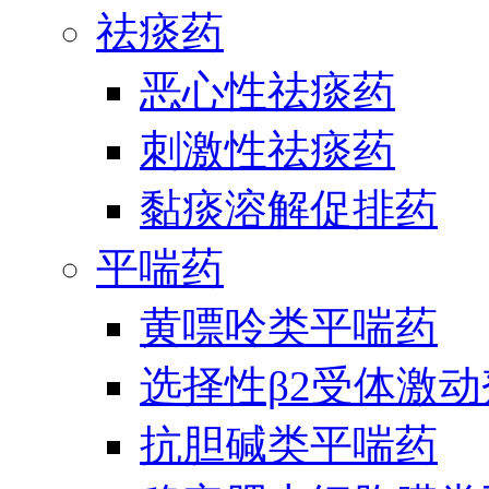
祛痰药
恶心性祛痰药
刺激性祛痰药
黏痰溶解促排药
平喘药
黄嘌呤类平喘药
选择性β2受体激
抗胆碱类平喘药