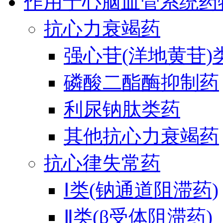
作用于心脑血管系统药
抗心力衰竭药
强心苷(洋地黄苷)
磷酸二酯酶抑制药
利尿钠肽类药
其他抗心力衰竭药
抗心律失常药
Ⅰ类(钠通道阻滞药)
Ⅱ类(β受体阻滞药)