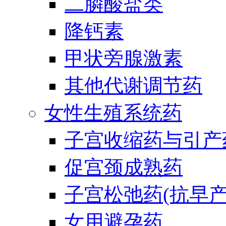
二膦酸盐类
降钙素
甲状旁腺激素
其他代谢调节药
女性生殖系统药
子宫收缩药与引产
促宫颈成熟药
子宫松弛药(抗早产
女用避孕药