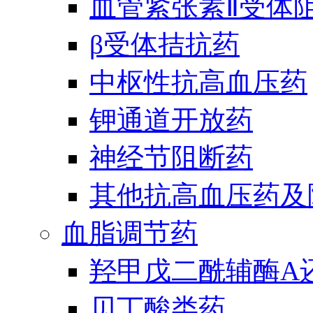
血管紧张素Ⅱ受体
β受体拮抗药
中枢性抗高血压药
钾通道开放药
神经节阻断药
其他抗高血压药及
血脂调节药
羟甲戊二酰辅酶A
贝丁酸类药