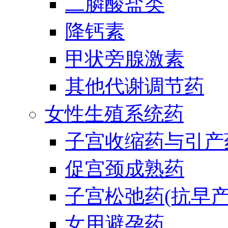
二膦酸盐类
降钙素
甲状旁腺激素
其他代谢调节药
女性生殖系统药
子宫收缩药与引产
促宫颈成熟药
子宫松弛药(抗早产
女用避孕药