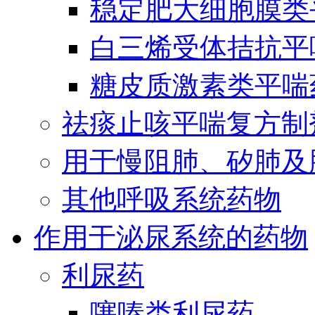
稳定肥大细胞膜类
白三烯受体拮抗平
糖皮质激素类平喘
祛痰止咳平喘复方制
用于慢阻肺、矽肺及
其他呼吸系统药物
作用于泌尿系统的药物
利尿药
噻嗪类利尿药