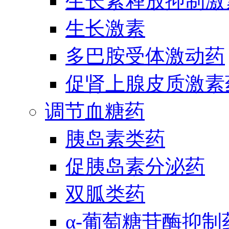
生长素释放抑制激
生长激素
多巴胺受体激动药
促肾上腺皮质激素
调节血糖药
胰岛素类药
促胰岛素分泌药
双胍类药
α-葡萄糖苷酶抑制