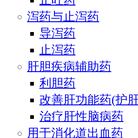
泻药与止泻药
导泻药
止泻药
肝胆疾病辅助药
利胆药
改善肝功能药(护肝
治疗肝性脑病药
用于消化道出血药