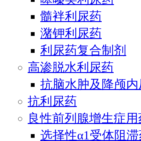
髓袢利尿药
潴钾利尿药
利尿药复合制剂
高渗脱水利尿药
抗脑水肿及降颅内
抗利尿药
良性前列腺增生症用
选择性α1受体阻滞