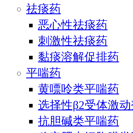
祛痰药
恶心性祛痰药
刺激性祛痰药
黏痰溶解促排药
平喘药
黄嘌呤类平喘药
选择性β2受体激
抗胆碱类平喘药