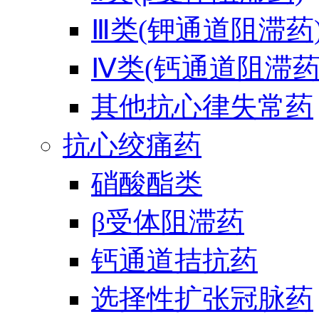
Ⅲ类(钾通道阻滞药
Ⅳ类(钙通道阻滞药
其他抗心律失常药
抗心绞痛药
硝酸酯类
β受体阻滞药
钙通道拮抗药
选择性扩张冠脉药