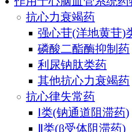
作用于心脑血管系统药
抗心力衰竭药
强心苷(洋地黄苷)
磷酸二酯酶抑制药
利尿钠肽类药
其他抗心力衰竭药
抗心律失常药
Ⅰ类(钠通道阻滞药)
Ⅱ类(β受体阻滞药)