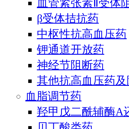
血管紧张素Ⅱ受体
β受体拮抗药
中枢性抗高血压药
钾通道开放药
神经节阻断药
其他抗高血压药及
血脂调节药
羟甲戊二酰辅酶A
贝丁酸类药