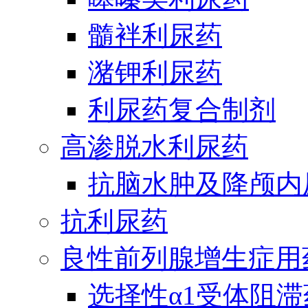
髓袢利尿药
潴钾利尿药
利尿药复合制剂
高渗脱水利尿药
抗脑水肿及降颅内
抗利尿药
良性前列腺增生症用
选择性α1受体阻滞