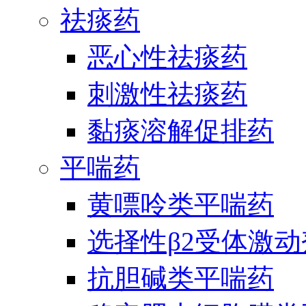
祛痰药
恶心性祛痰药
刺激性祛痰药
黏痰溶解促排药
平喘药
黄嘌呤类平喘药
选择性β2受体激
抗胆碱类平喘药