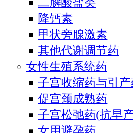
二膦酸盐类
降钙素
甲状旁腺激素
其他代谢调节药
女性生殖系统药
子宫收缩药与引产
促宫颈成熟药
子宫松弛药(抗早产
女用避孕药