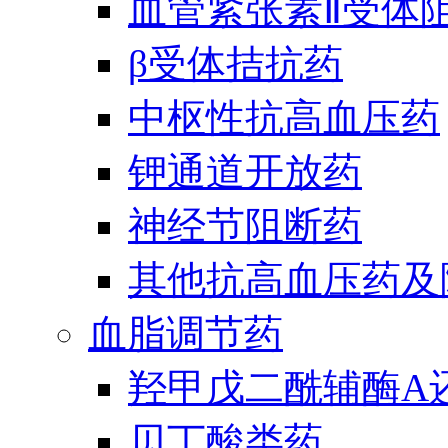
血管紧张素Ⅱ受体
β受体拮抗药
中枢性抗高血压药
钾通道开放药
神经节阻断药
其他抗高血压药及
血脂调节药
羟甲戊二酰辅酶A
贝丁酸类药