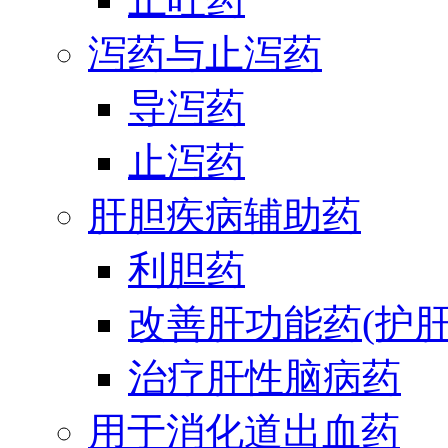
泻药与止泻药
导泻药
止泻药
肝胆疾病辅助药
利胆药
改善肝功能药(护肝
治疗肝性脑病药
用于消化道出血药