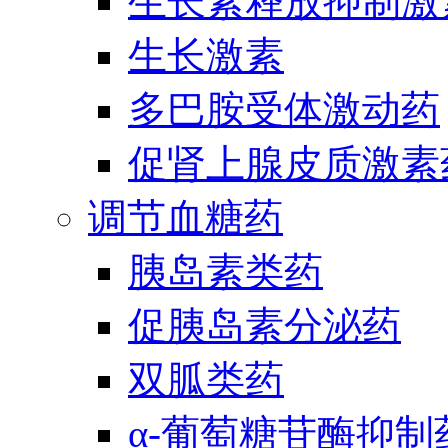
生长素释放抑制激
生长激素
多巴胺受体激动药
促肾上腺皮质激素
调节血糖药
胰岛素类药
促胰岛素分泌药
双胍类药
α-葡萄糖苷酶抑制