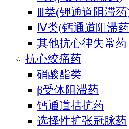
Ⅲ类(钾通道阻滞药
Ⅳ类(钙通道阻滞药
其他抗心律失常药
抗心绞痛药
硝酸酯类
β受体阻滞药
钙通道拮抗药
选择性扩张冠脉药