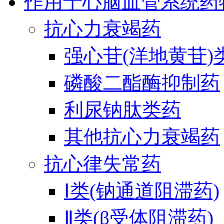
作用于心脑血管系统药
抗心力衰竭药
强心苷(洋地黄苷)
磷酸二酯酶抑制药
利尿钠肽类药
其他抗心力衰竭药
抗心律失常药
Ⅰ类(钠通道阻滞药)
Ⅱ类(β受体阻滞药)