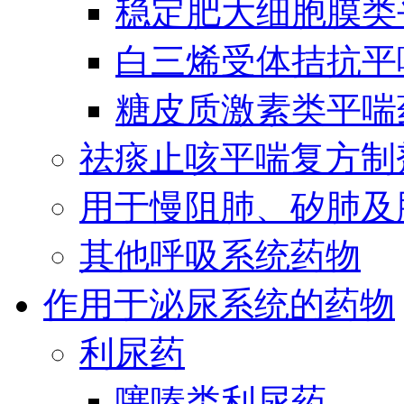
稳定肥大细胞膜类
白三烯受体拮抗平
糖皮质激素类平喘
祛痰止咳平喘复方制
用于慢阻肺、矽肺及
其他呼吸系统药物
作用于泌尿系统的药物
利尿药
噻嗪类利尿药