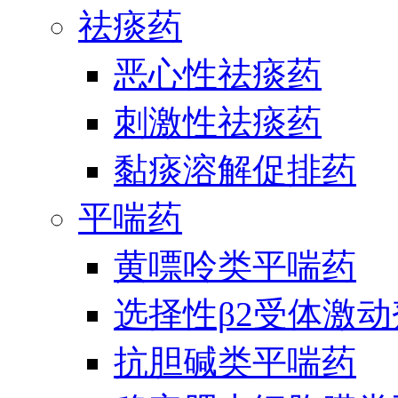
祛痰药
恶心性祛痰药
刺激性祛痰药
黏痰溶解促排药
平喘药
黄嘌呤类平喘药
选择性β2受体激
抗胆碱类平喘药