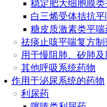
稳定肥大细胞膜类
白三烯受体拮抗平
糖皮质激素类平喘
祛痰止咳平喘复方制
用于慢阻肺、矽肺及
其他呼吸系统药物
作用于泌尿系统的药物
利尿药
噻嗪类利尿药