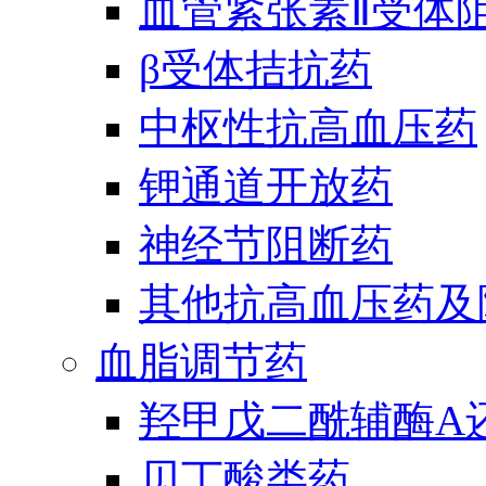
血管紧张素Ⅱ受体
β受体拮抗药
中枢性抗高血压药
钾通道开放药
神经节阻断药
其他抗高血压药及
血脂调节药
羟甲戊二酰辅酶A
贝丁酸类药