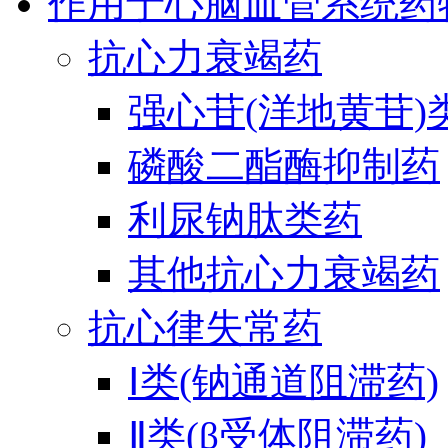
作用于心脑血管系统药
抗心力衰竭药
强心苷(洋地黄苷)
磷酸二酯酶抑制药
利尿钠肽类药
其他抗心力衰竭药
抗心律失常药
Ⅰ类(钠通道阻滞药)
Ⅱ类(β受体阻滞药)