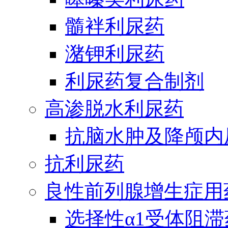
髓袢利尿药
潴钾利尿药
利尿药复合制剂
高渗脱水利尿药
抗脑水肿及降颅内
抗利尿药
良性前列腺增生症用
选择性α1受体阻滞