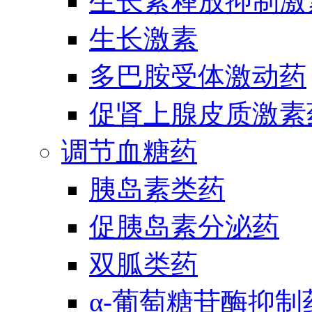
生长素释放抑制激
生长激素
多巴胺受体激动药
促肾上腺皮质激素
调节血糖药
胰岛素类药
促胰岛素分泌药
双胍类药
α-葡萄糖苷酶抑制