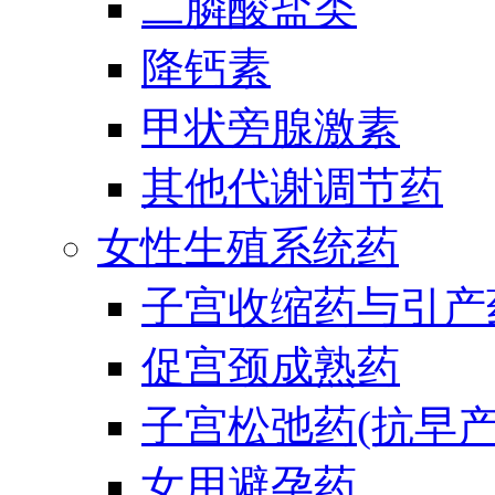
二膦酸盐类
降钙素
甲状旁腺激素
其他代谢调节药
女性生殖系统药
子宫收缩药与引产
促宫颈成熟药
子宫松弛药(抗早产
女用避孕药