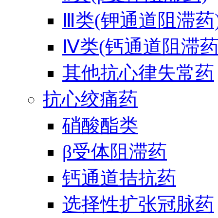
Ⅲ类(钾通道阻滞药
Ⅳ类(钙通道阻滞药
其他抗心律失常药
抗心绞痛药
硝酸酯类
β受体阻滞药
钙通道拮抗药
选择性扩张冠脉药