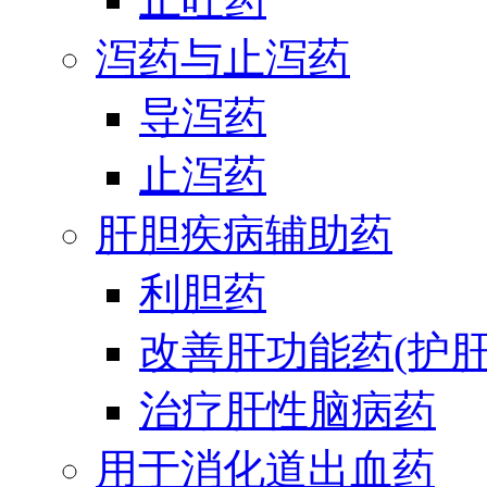
泻药与止泻药
导泻药
止泻药
肝胆疾病辅助药
利胆药
改善肝功能药(护肝
治疗肝性脑病药
用于消化道出血药