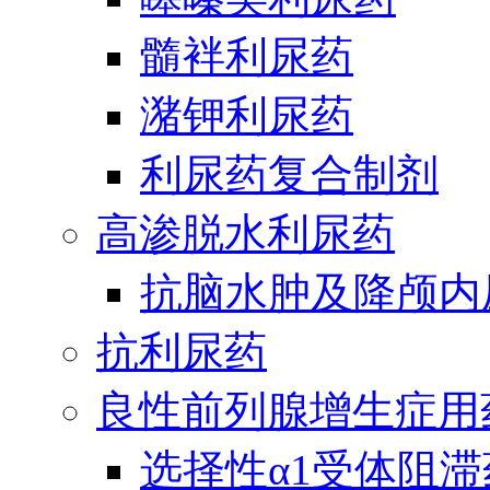
髓袢利尿药
潴钾利尿药
利尿药复合制剂
高渗脱水利尿药
抗脑水肿及降颅内
抗利尿药
良性前列腺增生症用
选择性α1受体阻滞