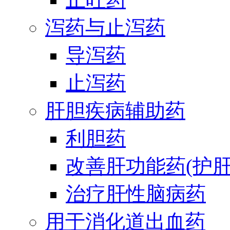
泻药与止泻药
导泻药
止泻药
肝胆疾病辅助药
利胆药
改善肝功能药(护肝
治疗肝性脑病药
用于消化道出血药