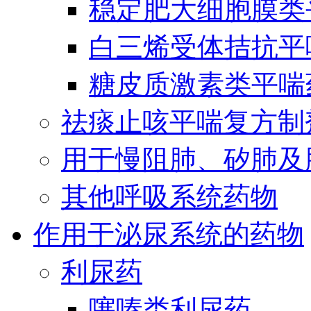
稳定肥大细胞膜类
白三烯受体拮抗平
糖皮质激素类平喘
祛痰止咳平喘复方制
用于慢阻肺、矽肺及
其他呼吸系统药物
作用于泌尿系统的药物
利尿药
噻嗪类利尿药