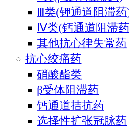
Ⅲ类(钾通道阻滞药
Ⅳ类(钙通道阻滞药
其他抗心律失常药
抗心绞痛药
硝酸酯类
β受体阻滞药
钙通道拮抗药
选择性扩张冠脉药