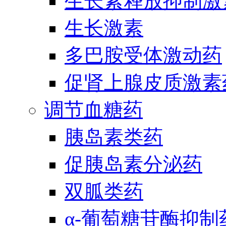
生长素释放抑制激
生长激素
多巴胺受体激动药
促肾上腺皮质激素
调节血糖药
胰岛素类药
促胰岛素分泌药
双胍类药
α-葡萄糖苷酶抑制