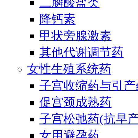
二膦酸盐类
降钙素
甲状旁腺激素
其他代谢调节药
女性生殖系统药
子宫收缩药与引产
促宫颈成熟药
子宫松弛药(抗早产
女用避孕药