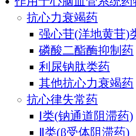
作用于心脑血管系统药
抗心力衰竭药
强心苷(洋地黄苷)
磷酸二酯酶抑制药
利尿钠肽类药
其他抗心力衰竭药
抗心律失常药
Ⅰ类(钠通道阻滞药)
Ⅱ类(β受体阻滞药)