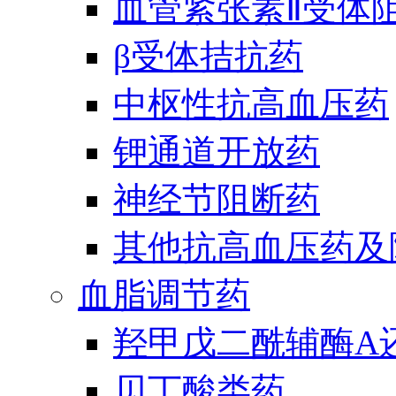
血管紧张素Ⅱ受体
β受体拮抗药
中枢性抗高血压药
钾通道开放药
神经节阻断药
其他抗高血压药及
血脂调节药
羟甲戊二酰辅酶A
贝丁酸类药