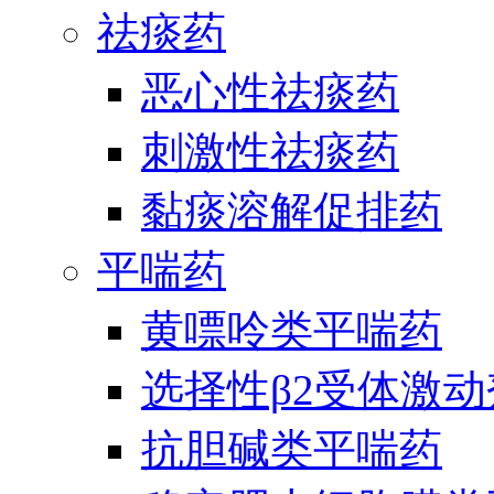
祛痰药
恶心性祛痰药
刺激性祛痰药
黏痰溶解促排药
平喘药
黄嘌呤类平喘药
选择性β2受体激
抗胆碱类平喘药