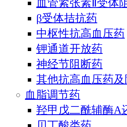
血管紧张素Ⅱ受体
β受体拮抗药
中枢性抗高血压药
钾通道开放药
神经节阻断药
其他抗高血压药及
血脂调节药
羟甲戊二酰辅酶A
贝丁酸类药