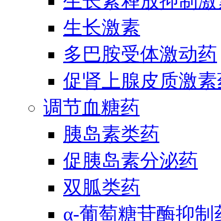
生长素释放抑制激
生长激素
多巴胺受体激动药
促肾上腺皮质激素
调节血糖药
胰岛素类药
促胰岛素分泌药
双胍类药
α-葡萄糖苷酶抑制