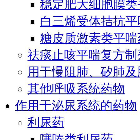
稳定肥大细胞膜类
白三烯受体拮抗平
糖皮质激素类平喘
祛痰止咳平喘复方制
用于慢阻肺、矽肺及
其他呼吸系统药物
作用于泌尿系统的药物
利尿药
噻嗪类利尿药