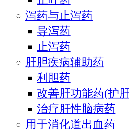
泻药与止泻药
导泻药
止泻药
肝胆疾病辅助药
利胆药
改善肝功能药(护肝
治疗肝性脑病药
用于消化道出血药