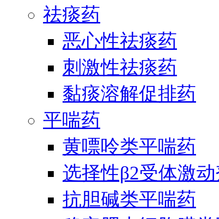
祛痰药
恶心性祛痰药
刺激性祛痰药
黏痰溶解促排药
平喘药
黄嘌呤类平喘药
选择性β2受体激
抗胆碱类平喘药