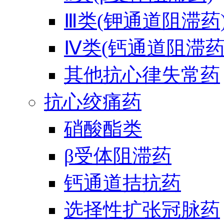
Ⅲ类(钾通道阻滞药
Ⅳ类(钙通道阻滞药
其他抗心律失常药
抗心绞痛药
硝酸酯类
β受体阻滞药
钙通道拮抗药
选择性扩张冠脉药