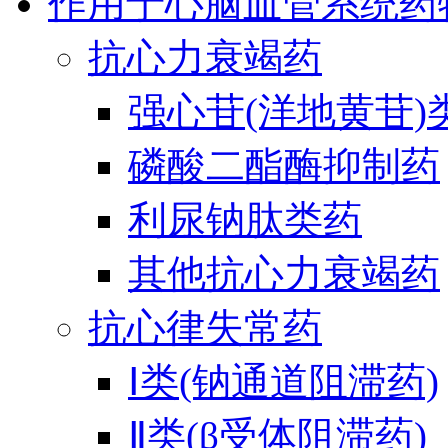
作用于心脑血管系统药
抗心力衰竭药
强心苷(洋地黄苷)
磷酸二酯酶抑制药
利尿钠肽类药
其他抗心力衰竭药
抗心律失常药
Ⅰ类(钠通道阻滞药)
Ⅱ类(β受体阻滞药)