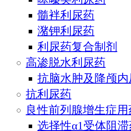
髓袢利尿药
潴钾利尿药
利尿药复合制剂
高渗脱水利尿药
抗脑水肿及降颅内
抗利尿药
良性前列腺增生症用
选择性α1受体阻滞