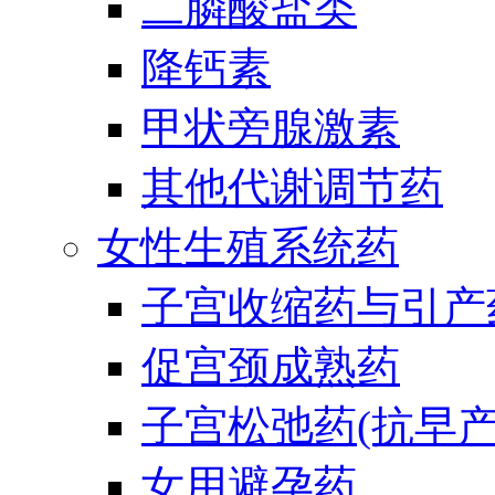
二膦酸盐类
降钙素
甲状旁腺激素
其他代谢调节药
女性生殖系统药
子宫收缩药与引产
促宫颈成熟药
子宫松弛药(抗早产
女用避孕药