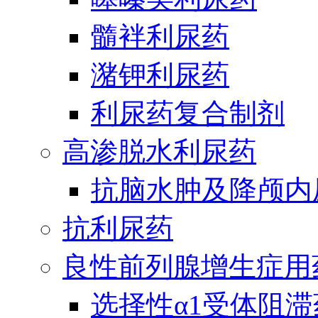
髓袢利尿药
潴钾利尿药
利尿药复合制剂
高渗脱水利尿药
抗脑水肿及降颅内
抗利尿药
良性前列腺增生症用
选择性α1受体阻滞