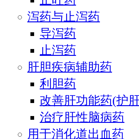
泻药与止泻药
导泻药
止泻药
肝胆疾病辅助药
利胆药
改善肝功能药(护肝
治疗肝性脑病药
用于消化道出血药