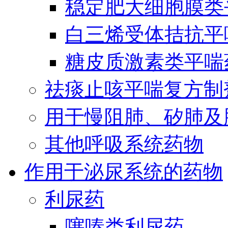
稳定肥大细胞膜类
白三烯受体拮抗平
糖皮质激素类平喘
祛痰止咳平喘复方制
用于慢阻肺、矽肺及
其他呼吸系统药物
作用于泌尿系统的药物
利尿药
噻嗪类利尿药