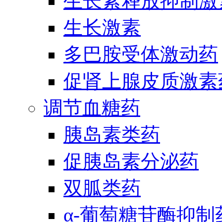
生长素释放抑制激
生长激素
多巴胺受体激动药
促肾上腺皮质激素
调节血糖药
胰岛素类药
促胰岛素分泌药
双胍类药
α-葡萄糖苷酶抑制