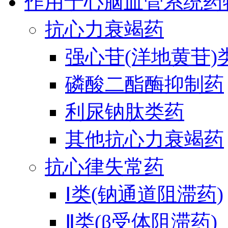
作用于心脑血管系统药
抗心力衰竭药
强心苷(洋地黄苷)
磷酸二酯酶抑制药
利尿钠肽类药
其他抗心力衰竭药
抗心律失常药
Ⅰ类(钠通道阻滞药)
Ⅱ类(β受体阻滞药)