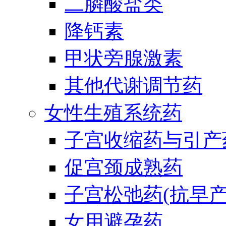
二膦酸盐类
降钙素
甲状旁腺激素
其他代谢调节药
女性生殖系统药
子宫收缩药与引产
促宫颈成熟药
子宫松弛药(抗早产
女用避孕药