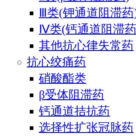
Ⅲ类(钾通道阻滞药
Ⅳ类(钙通道阻滞药
其他抗心律失常药
抗心绞痛药
硝酸酯类
β受体阻滞药
钙通道拮抗药
选择性扩张冠脉药