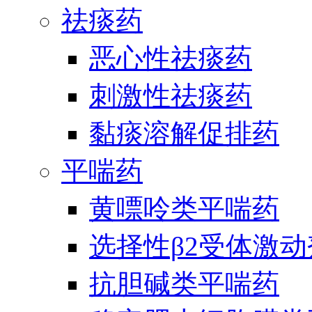
祛痰药
恶心性祛痰药
刺激性祛痰药
黏痰溶解促排药
平喘药
黄嘌呤类平喘药
选择性β2受体激
抗胆碱类平喘药