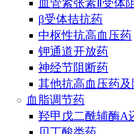
血管紧张素Ⅱ受体
β受体拮抗药
中枢性抗高血压药
钾通道开放药
神经节阻断药
其他抗高血压药及
血脂调节药
羟甲戊二酰辅酶A
贝丁酸类药