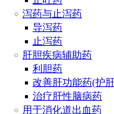
泻药与止泻药
导泻药
止泻药
肝胆疾病辅助药
利胆药
改善肝功能药(护肝
治疗肝性脑病药
用于消化道出血药