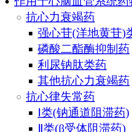
作用于心脑血管系统药
抗心力衰竭药
强心苷(洋地黄苷)
磷酸二酯酶抑制药
利尿钠肽类药
其他抗心力衰竭药
抗心律失常药
Ⅰ类(钠通道阻滞药)
Ⅱ类(β受体阻滞药)