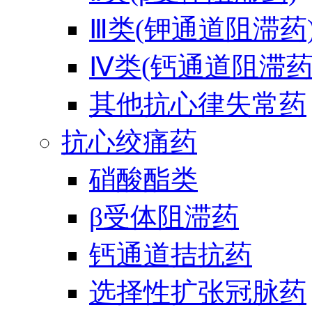
Ⅲ类(钾通道阻滞药
Ⅳ类(钙通道阻滞药
其他抗心律失常药
抗心绞痛药
硝酸酯类
β受体阻滞药
钙通道拮抗药
选择性扩张冠脉药