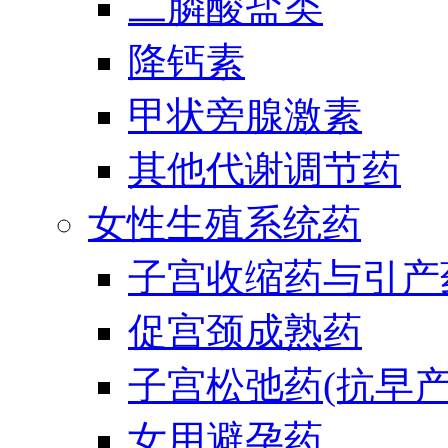
二膦酸盐类
降钙素
甲状旁腺激素
其他代谢调节药
女性生殖系统药
子宫收缩药与引产
促宫颈成熟药
子宫松弛药(抗早产
女用避孕药