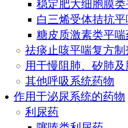
稳定肥大细胞膜类
白三烯受体拮抗平
糖皮质激素类平喘
祛痰止咳平喘复方制
用于慢阻肺、矽肺及
其他呼吸系统药物
作用于泌尿系统的药物
利尿药
噻嗪类利尿药