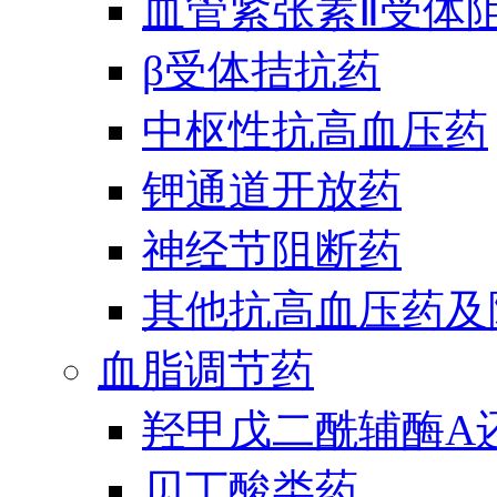
血管紧张素Ⅱ受体
β受体拮抗药
中枢性抗高血压药
钾通道开放药
神经节阻断药
其他抗高血压药及
血脂调节药
羟甲戊二酰辅酶A
贝丁酸类药