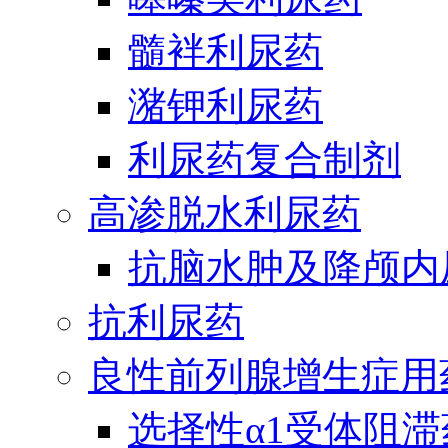
髓袢利尿药
潴钾利尿药
利尿药复合制剂
高渗脱水利尿药
抗脑水肿及降颅内
抗利尿药
良性前列腺增生症用
选择性α1受体阻滞