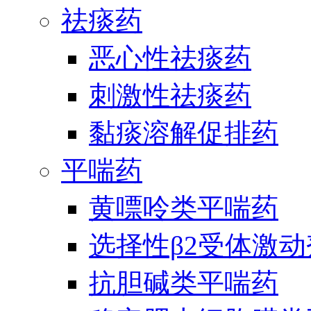
祛痰药
恶心性祛痰药
刺激性祛痰药
黏痰溶解促排药
平喘药
黄嘌呤类平喘药
选择性β2受体激
抗胆碱类平喘药