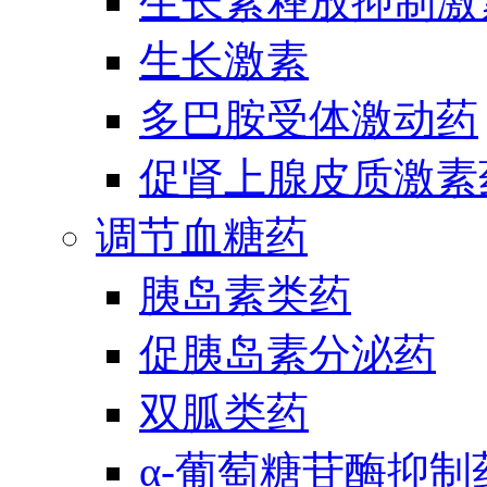
生长素释放抑制激
生长激素
多巴胺受体激动药
促肾上腺皮质激素
调节血糖药
胰岛素类药
促胰岛素分泌药
双胍类药
α-葡萄糖苷酶抑制