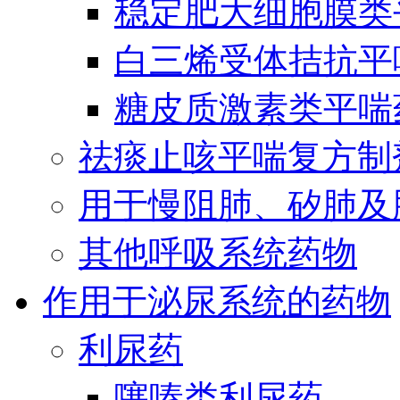
稳定肥大细胞膜类
白三烯受体拮抗平
糖皮质激素类平喘
祛痰止咳平喘复方制
用于慢阻肺、矽肺及
其他呼吸系统药物
作用于泌尿系统的药物
利尿药
噻嗪类利尿药