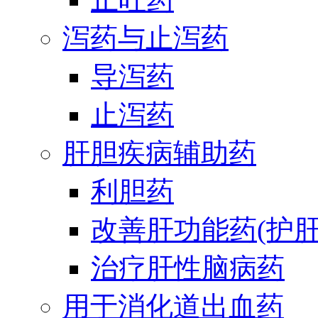
泻药与止泻药
导泻药
止泻药
肝胆疾病辅助药
利胆药
改善肝功能药(护肝
治疗肝性脑病药
用于消化道出血药