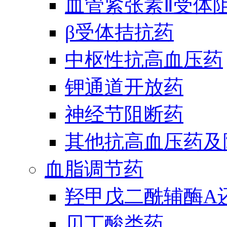
血管紧张素Ⅱ受体
β受体拮抗药
中枢性抗高血压药
钾通道开放药
神经节阻断药
其他抗高血压药及
血脂调节药
羟甲戊二酰辅酶A
贝丁酸类药