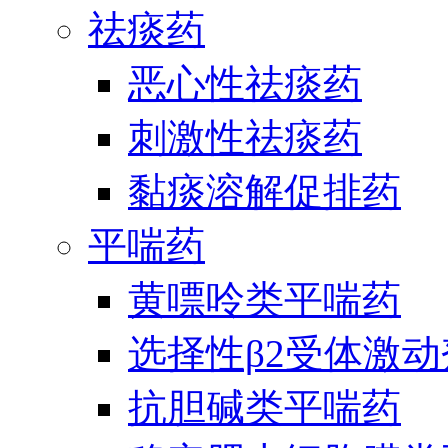
祛痰药
恶心性祛痰药
刺激性祛痰药
黏痰溶解促排药
平喘药
黄嘌呤类平喘药
选择性β2受体激
抗胆碱类平喘药