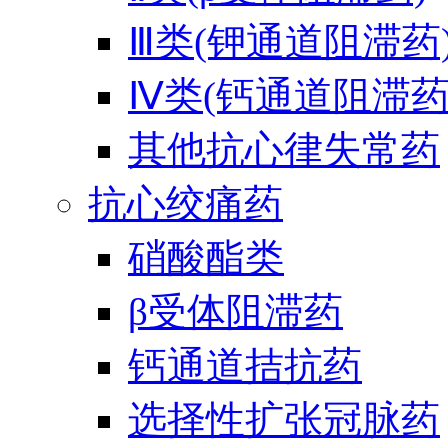
Ⅲ类(钾通道阻滞药
Ⅳ类(钙通道阻滞药
其他抗心律失常药
抗心绞痛药
硝酸酯类
β受体阻滞药
钙通道拮抗药
选择性扩张冠脉药