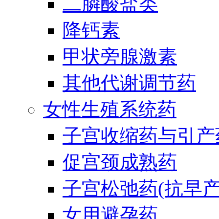
二膦酸盐类
降钙素
甲状旁腺激素
其他代谢调节药
女性生殖系统药
子宫收缩药与引产
促宫颈成熟药
子宫松弛药(抗早产
女用避孕药