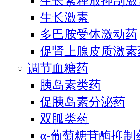
生长素释放抑制激
生长激素
多巴胺受体激动药
促肾上腺皮质激素
调节血糖药
胰岛素类药
促胰岛素分泌药
双胍类药
α-葡萄糖苷酶抑制