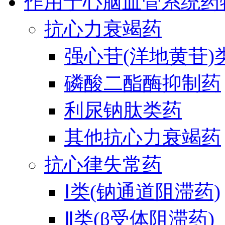
作用于心脑血管系统药
抗心力衰竭药
强心苷(洋地黄苷)
磷酸二酯酶抑制药
利尿钠肽类药
其他抗心力衰竭药
抗心律失常药
Ⅰ类(钠通道阻滞药)
Ⅱ类(β受体阻滞药)