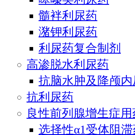
髓袢利尿药
潴钾利尿药
利尿药复合制剂
高渗脱水利尿药
抗脑水肿及降颅内
抗利尿药
良性前列腺增生症用
选择性α1受体阻滞