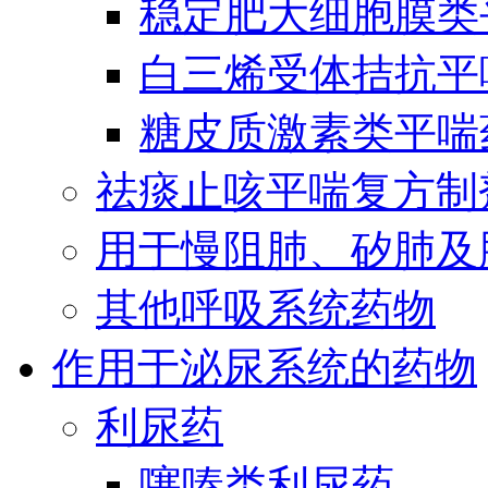
稳定肥大细胞膜类
白三烯受体拮抗平
糖皮质激素类平喘
祛痰止咳平喘复方制
用于慢阻肺、矽肺及
其他呼吸系统药物
作用于泌尿系统的药物
利尿药
噻嗪类利尿药