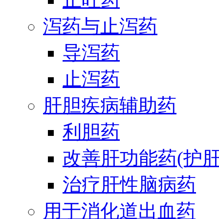
泻药与止泻药
导泻药
止泻药
肝胆疾病辅助药
利胆药
改善肝功能药(护肝
治疗肝性脑病药
用于消化道出血药