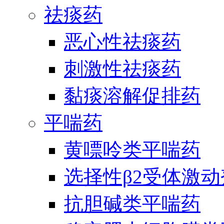
祛痰药
恶心性祛痰药
刺激性祛痰药
黏痰溶解促排药
平喘药
黄嘌呤类平喘药
选择性β2受体激
抗胆碱类平喘药