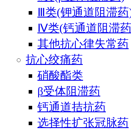
Ⅲ类(钾通道阻滞药
Ⅳ类(钙通道阻滞药
其他抗心律失常药
抗心绞痛药
硝酸酯类
β受体阻滞药
钙通道拮抗药
选择性扩张冠脉药