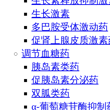
生长素释放抑制激
生长激素
多巴胺受体激动药
促肾上腺皮质激素
调节血糖药
胰岛素类药
促胰岛素分泌药
双胍类药
α-葡萄糖苷酶抑制