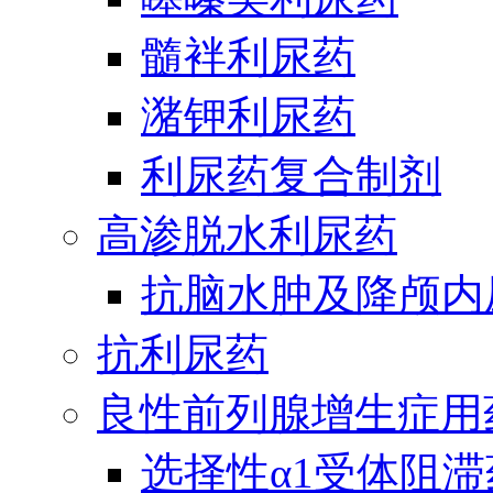
髓袢利尿药
潴钾利尿药
利尿药复合制剂
高渗脱水利尿药
抗脑水肿及降颅内
抗利尿药
良性前列腺增生症用
选择性α1受体阻滞