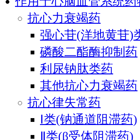
作用于心脑血管系统药
抗心力衰竭药
强心苷(洋地黄苷)
磷酸二酯酶抑制药
利尿钠肽类药
其他抗心力衰竭药
抗心律失常药
Ⅰ类(钠通道阻滞药)
Ⅱ类(β受体阻滞药)