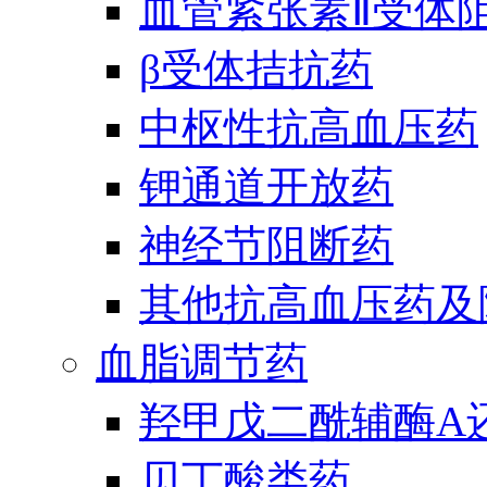
血管紧张素Ⅱ受体
β受体拮抗药
中枢性抗高血压药
钾通道开放药
神经节阻断药
其他抗高血压药及
血脂调节药
羟甲戊二酰辅酶A
贝丁酸类药