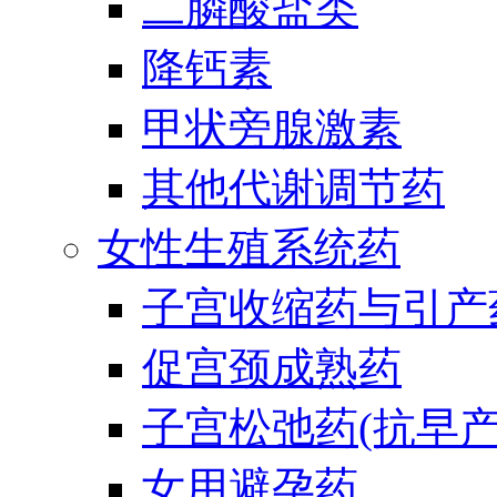
二膦酸盐类
降钙素
甲状旁腺激素
其他代谢调节药
女性生殖系统药
子宫收缩药与引产
促宫颈成熟药
子宫松弛药(抗早产
女用避孕药