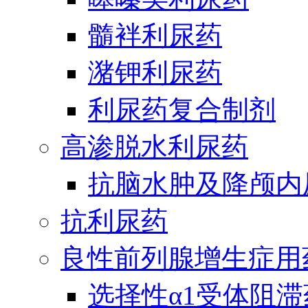
髓袢利尿药
潴钾利尿药
利尿药复合制剂
高渗脱水利尿药
抗脑水肿及降颅内
抗利尿药
良性前列腺增生症用
选择性α1受体阻滞