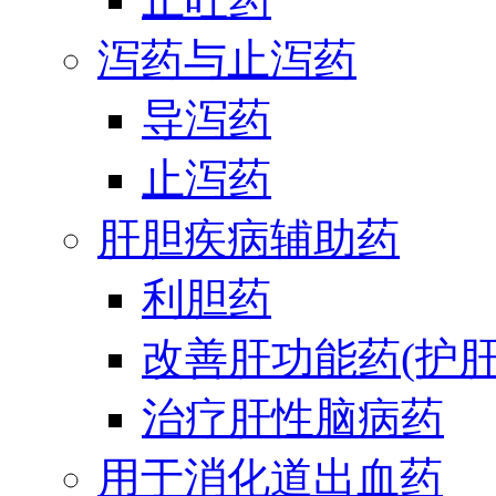
泻药与止泻药
导泻药
止泻药
肝胆疾病辅助药
利胆药
改善肝功能药(护肝
治疗肝性脑病药
用于消化道出血药