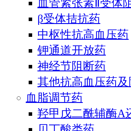
血管紧张素Ⅱ受体
β受体拮抗药
中枢性抗高血压药
钾通道开放药
神经节阻断药
其他抗高血压药及
血脂调节药
羟甲戊二酰辅酶A
贝丁酸类药