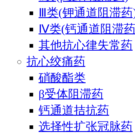
Ⅲ类(钾通道阻滞药
Ⅳ类(钙通道阻滞药
其他抗心律失常药
抗心绞痛药
硝酸酯类
β受体阻滞药
钙通道拮抗药
选择性扩张冠脉药