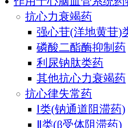
作用于心脑血管系统药
抗心力衰竭药
强心苷(洋地黄苷)
磷酸二酯酶抑制药
利尿钠肽类药
其他抗心力衰竭药
抗心律失常药
Ⅰ类(钠通道阻滞药)
Ⅱ类(β受体阻滞药)