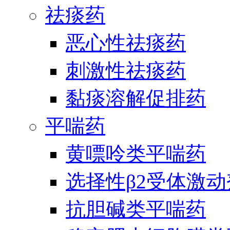
祛痰药
恶心性祛痰药
刺激性祛痰药
黏痰溶解促排药
平喘药
黄嘌呤类平喘药
选择性β2受体激
抗胆碱类平喘药