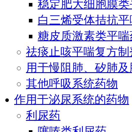
稳定肥大细胞膜类
白三烯受体拮抗平
糖皮质激素类平喘
祛痰止咳平喘复方制
用于慢阻肺、矽肺及
其他呼吸系统药物
作用于泌尿系统的药物
利尿药
噻嗪类利尿药