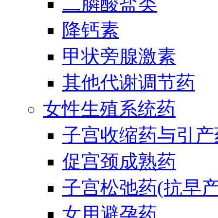
二膦酸盐类
降钙素
甲状旁腺激素
其他代谢调节药
女性生殖系统药
子宫收缩药与引产
促宫颈成熟药
子宫松弛药(抗早产
女用避孕药