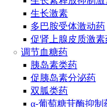
生长素释放抑制激
生长激素
多巴胺受体激动药
促肾上腺皮质激素
调节血糖药
胰岛素类药
促胰岛素分泌药
双胍类药
α-葡萄糖苷酶抑制