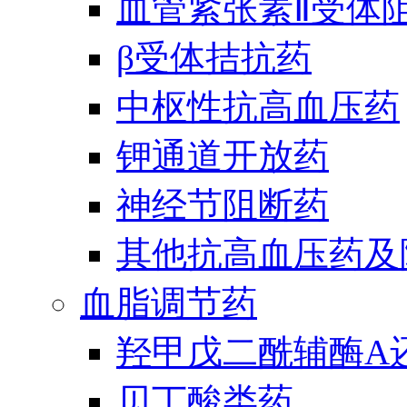
血管紧张素Ⅱ受体
β受体拮抗药
中枢性抗高血压药
钾通道开放药
神经节阻断药
其他抗高血压药及
血脂调节药
羟甲戊二酰辅酶A
贝丁酸类药