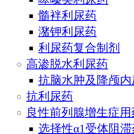
髓袢利尿药
潴钾利尿药
利尿药复合制剂
高渗脱水利尿药
抗脑水肿及降颅内
抗利尿药
良性前列腺增生症用
选择性α1受体阻滞