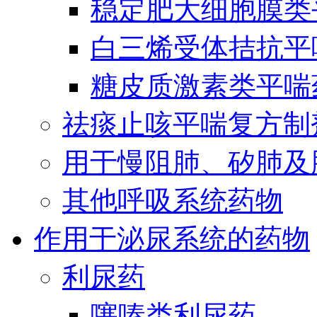
稳定肥大细胞膜类
白三烯受体拮抗平
糖皮质激素类平喘
祛痰止咳平喘复方制
用于慢阻肺、矽肺及
其他呼吸系统药物
作用于泌尿系统的药物
利尿药
噻嗪类利尿药