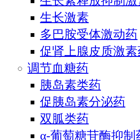
生长素释放抑制激
生长激素
多巴胺受体激动药
促肾上腺皮质激素
调节血糖药
胰岛素类药
促胰岛素分泌药
双胍类药
α-葡萄糖苷酶抑制