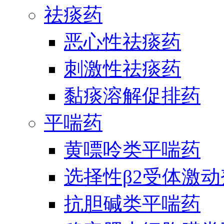
祛痰药
恶心性祛痰药
刺激性祛痰药
黏痰溶解促排药
平喘药
黄嘌呤类平喘药
选择性β2受体激
抗胆碱类平喘药