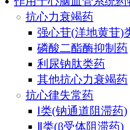
作用于心脑血管系统药
抗心力衰竭药
强心苷(洋地黄苷)
磷酸二酯酶抑制药
利尿钠肽类药
其他抗心力衰竭药
抗心律失常药
Ⅰ类(钠通道阻滞药)
Ⅱ类(β受体阻滞药)