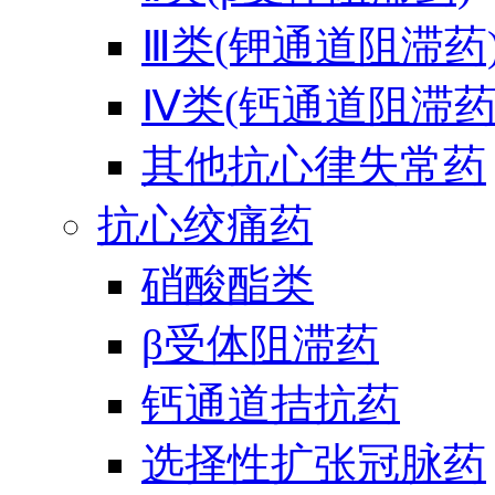
Ⅲ类(钾通道阻滞药
Ⅳ类(钙通道阻滞药
其他抗心律失常药
抗心绞痛药
硝酸酯类
β受体阻滞药
钙通道拮抗药
选择性扩张冠脉药