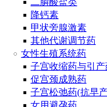
二膦酸盐类
降钙素
甲状旁腺激素
其他代谢调节药
女性生殖系统药
子宫收缩药与引产
促宫颈成熟药
子宫松弛药(抗早产
女用避孕药