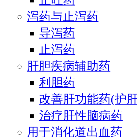
泻药与止泻药
导泻药
止泻药
肝胆疾病辅助药
利胆药
改善肝功能药(护肝
治疗肝性脑病药
用于消化道出血药