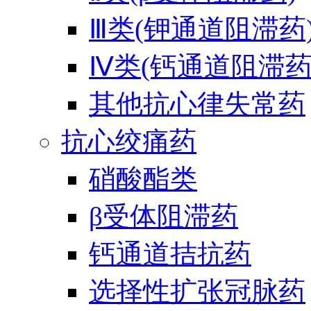
Ⅲ类(钾通道阻滞药
Ⅳ类(钙通道阻滞药
其他抗心律失常药
抗心绞痛药
硝酸酯类
β受体阻滞药
钙通道拮抗药
选择性扩张冠脉药