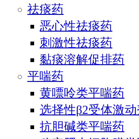
祛痰药
恶心性祛痰药
刺激性祛痰药
黏痰溶解促排药
平喘药
黄嘌呤类平喘药
选择性β2受体激
抗胆碱类平喘药