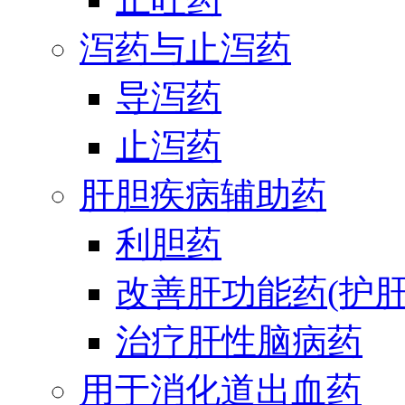
泻药与止泻药
导泻药
止泻药
肝胆疾病辅助药
利胆药
改善肝功能药(护肝
治疗肝性脑病药
用于消化道出血药