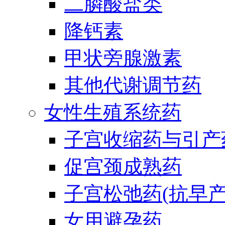
二膦酸盐类
降钙素
甲状旁腺激素
其他代谢调节药
女性生殖系统药
子宫收缩药与引产
促宫颈成熟药
子宫松弛药(抗早产
女用避孕药