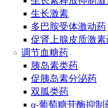
生长素释放抑制激
生长激素
多巴胺受体激动药
促肾上腺皮质激素
调节血糖药
胰岛素类药
促胰岛素分泌药
双胍类药
α-葡萄糖苷酶抑制