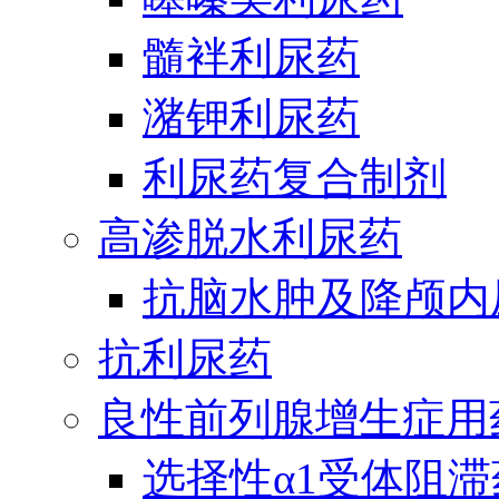
髓袢利尿药
潴钾利尿药
利尿药复合制剂
高渗脱水利尿药
抗脑水肿及降颅内
抗利尿药
良性前列腺增生症用
选择性α1受体阻滞