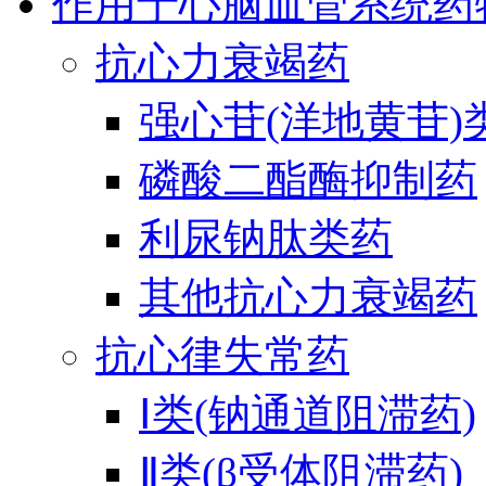
作用于心脑血管系统药
抗心力衰竭药
强心苷(洋地黄苷)
磷酸二酯酶抑制药
利尿钠肽类药
其他抗心力衰竭药
抗心律失常药
Ⅰ类(钠通道阻滞药)
Ⅱ类(β受体阻滞药)