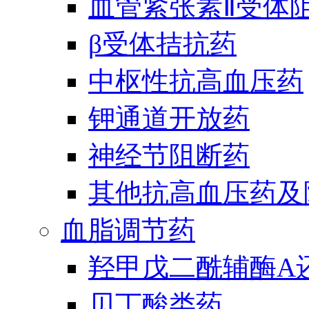
血管紧张素Ⅱ受体
β受体拮抗药
中枢性抗高血压药
钾通道开放药
神经节阻断药
其他抗高血压药及
血脂调节药
羟甲戊二酰辅酶A
贝丁酸类药