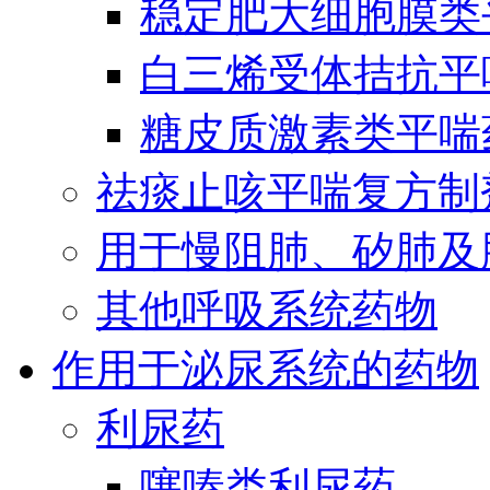
稳定肥大细胞膜类
白三烯受体拮抗平
糖皮质激素类平喘
祛痰止咳平喘复方制
用于慢阻肺、矽肺及
其他呼吸系统药物
作用于泌尿系统的药物
利尿药
噻嗪类利尿药