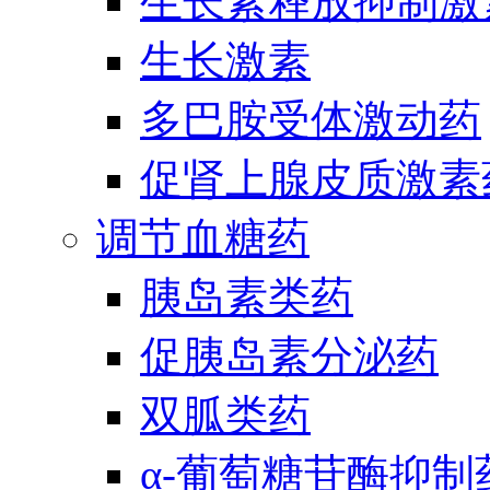
生长素释放抑制激
生长激素
多巴胺受体激动药
促肾上腺皮质激素
调节血糖药
胰岛素类药
促胰岛素分泌药
双胍类药
α-葡萄糖苷酶抑制