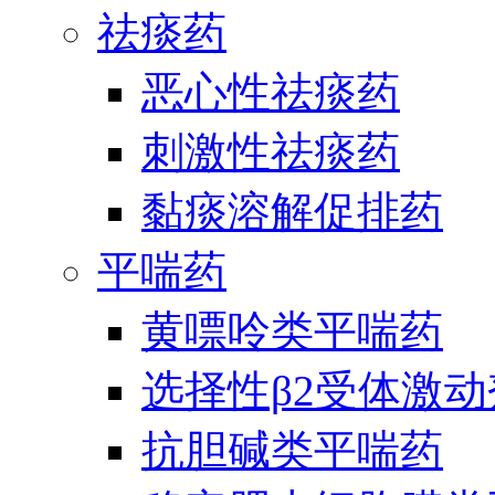
祛痰药
恶心性祛痰药
刺激性祛痰药
黏痰溶解促排药
平喘药
黄嘌呤类平喘药
选择性β2受体激
抗胆碱类平喘药