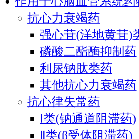
作用于心脑血管系统药
抗心力衰竭药
强心苷(洋地黄苷)
磷酸二酯酶抑制药
利尿钠肽类药
其他抗心力衰竭药
抗心律失常药
Ⅰ类(钠通道阻滞药)
Ⅱ类(β受体阻滞药)