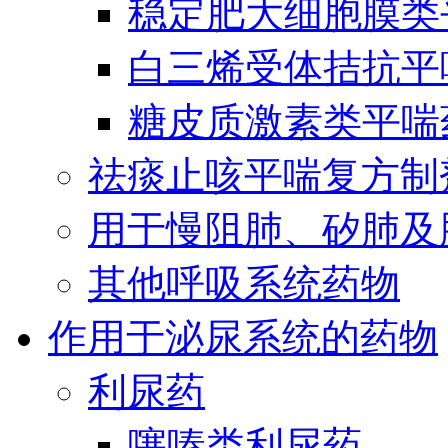
稳定肥大细胞膜类
白三烯受体拮抗平
糖皮质激素类平喘
祛痰止咳平喘复方制
用于慢阻肺、矽肺及
其他呼吸系统药物
作用于泌尿系统的药物
利尿药
噻嗪类利尿药