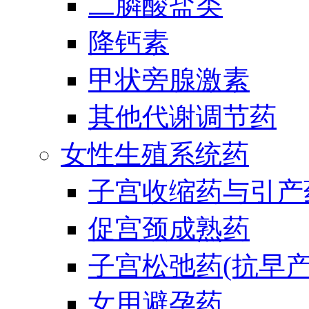
二膦酸盐类
降钙素
甲状旁腺激素
其他代谢调节药
女性生殖系统药
子宫收缩药与引产
促宫颈成熟药
子宫松弛药(抗早产
女用避孕药