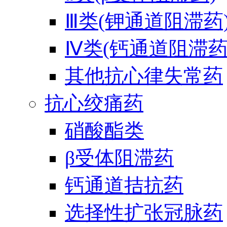
Ⅲ类(钾通道阻滞药
Ⅳ类(钙通道阻滞药
其他抗心律失常药
抗心绞痛药
硝酸酯类
β受体阻滞药
钙通道拮抗药
选择性扩张冠脉药