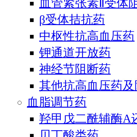
血管紧张素Ⅱ受体
β受体拮抗药
中枢性抗高血压药
钾通道开放药
神经节阻断药
其他抗高血压药及
血脂调节药
羟甲戊二酰辅酶A
贝丁酸类药