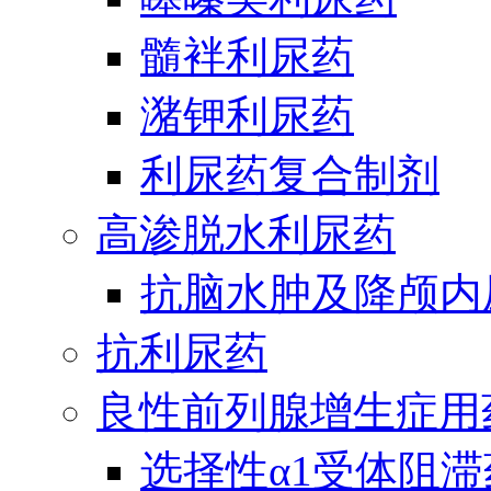
髓袢利尿药
潴钾利尿药
利尿药复合制剂
高渗脱水利尿药
抗脑水肿及降颅内
抗利尿药
良性前列腺增生症用
选择性α1受体阻滞