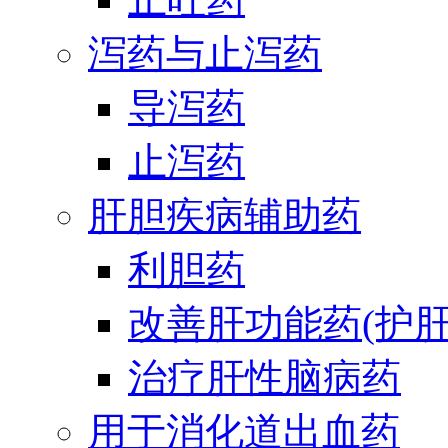
泻药与止泻药
导泻药
止泻药
肝胆疾病辅助药
利胆药
改善肝功能药(护肝
治疗肝性脑病药
用于消化道出血药